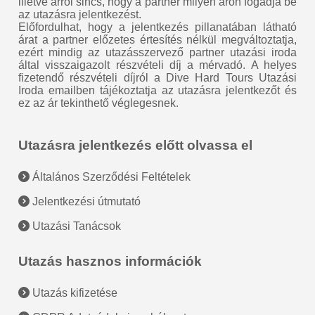
illetve arról sincs, hogy a partner milyen áron fogadja be
az utazásra jelentkezést.
Előfordulhat, hogy a jelentkezés pillanatában látható
árat a partner előzetes értesítés nélkül megváltoztatja,
ezért mindig az utazásszervező partner utazási iroda
által visszaigazolt részvételi díj a mérvadó. A helyes
fizetendő részvételi díjról a Dive Hard Tours Utazási
Iroda emailben tájékoztatja az utazásra jelentkezőt és
ez az ár tekinthető véglegesnek.
Utazásra jelentkezés előtt olvassa el
Általános Szerződési Feltételek
Jelentkezési útmutató
Utazási Tanácsok
Utazás hasznos információk
Utazás kifizetése