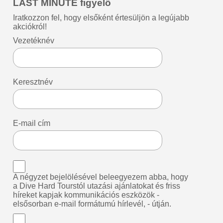
LAST MINUTE figyelő
Iratkozzon fel, hogy elsőként értesüljön a legújabb
akciókról!
Vezetéknév
Keresztnév
E-mail cím
A négyzet bejelölésével beleegyezem abba, hogy
a Dive Hard Tourstól utazási ajánlatokat és friss
híreket kapjak kommunikációs eszközök -
elsősorban e-mail formátumú hírlevél, - útján.