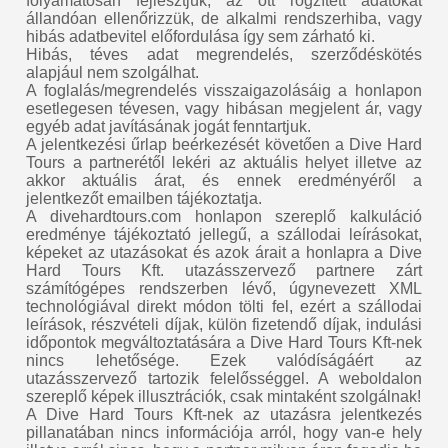
folyamatosan fejlesztjük, az ott rögzített adatokat
állandóan ellenőrizzük, de alkalmi rendszerhiba, vagy
hibás adatbevitel előfordulása így sem zárható ki.
Hibás, téves adat megrendelés, szerződéskötés
alapjául nem szolgálhat.
A foglalás/megrendelés visszaigazolásáig a honlapon
esetlegesen tévesen, vagy hibásan megjelent ár, vagy
egyéb adat javításának jogát fenntartjuk.
A jelentkezési űrlap beérkezését követően a Dive Hard
Tours a partnerétől lekéri az aktuális helyet illetve az
akkor aktuális árat, és ennek eredményéről a
jelentkezőt emailben tájékoztatja.
A divehardtours.com honlapon szereplő kalkuláció
eredménye tájékoztató jellegű, a szállodai leírásokat,
képeket az utazásokat és azok árait a honlapra a Dive
Hard Tours Kft. utazásszervező partnere zárt
számítógépes rendszerben lévő, úgynevezett XML
technológiával direkt módon tölti fel, ezért a szállodai
leírások, részvételi díjak, külön fizetendő díjak, indulási
időpontok megváltoztatására a Dive Hard Tours Kft-nek
nincs lehetősége. Ezek valódíságáért az
utazásszervező tartozik felelősséggel. A weboldalon
szereplő képek illusztrációk, csak mintaként szolgálnak!
A Dive Hard Tours Kft-nek az utazásra jelentkezés
pillanatában nincs információja arról, hogy van-e hely