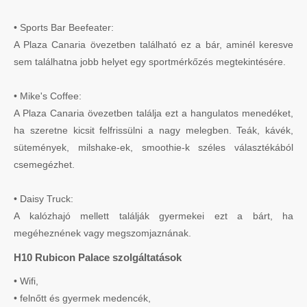
• Sports Bar Beefeater:
A Plaza Canaria övezetben található ez a bár, aminél keresve
sem találhatna jobb helyet egy sportmérkőzés megtekintésére.
• Mike's Coffee:
A Plaza Canaria övezetben találja ezt a hangulatos menedéket,
ha szeretne kicsit felfrissülni a nagy melegben. Teák, kávék,
sütemények, milshake-ek, smoothie-k széles választékából
csemegézhet.
• Daisy Truck:
A kalózhajó mellett találják gyermekei ezt a bárt, ha
megéheznének vagy megszomjaznának.
H10 Rubicon Palace szolgáltatások
• Wifi,
• felnőtt és gyermek medencék,