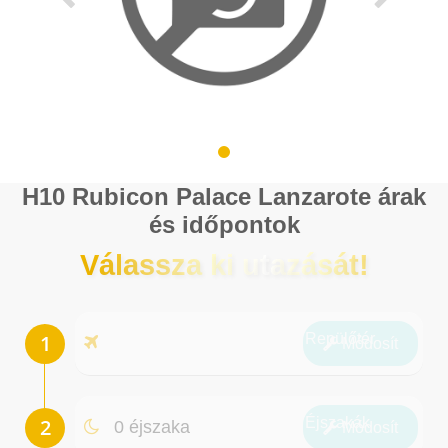
H10 Rubicon Palace Lanzarote árak
és időpontok
Válassza ki utazását!
Repülőtér
Módosít
Éjszakák
0 éjszaka
Módosít