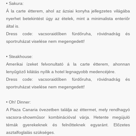
• Sakura:
Á la carte étterem, ahol az ázsiai konyha jellegzetes világába
nyerhet betekintést úgy az ételek, mint a minimalista enteriőr
által is.
Dress code: vacsoraidőben fürdőruha, rövidnadrág és
sportruházat viselése nem megengedett!
• Steakhouse:
Amerikai ízeket felvonultató á la carte étterem, ahonnan
lenyűgöző kilátás nyílik a hotel legnagyobb medencéjére.
Dress code: vacsoraidőben fürdőruha, rövidnadrág és
sportruházat viselése nem megengedett!
• Oh! Dinner:
A Plaza Canaria övezetben találja az éttermet, mely rendhagyó
vacsora-showműsor kombinációval várja. Hetente megújuló
témák gyerekeknek és felnőtteknek egyaránt. Előzetes
asztalfoglalás szükséges.