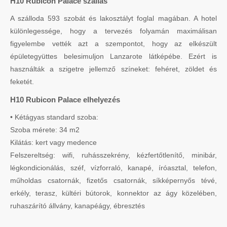
H10 Rubicon Palace szállás
A szálloda 593 szobát és lakosztályt foglal magában. A hotel
különlegessége, hogy a tervezés folyamán maximálisan
figyelembe vették azt a szempontot, hogy az elkészült
épületegyüttes belesimuljon Lanzarote látképébe. Ezért is
használták a szigetre jellemző színeket: fehéret, zöldet és
feketét.
H10 Rubicon Palace elhelyezés
• Kétágyas standard szoba:
Szoba mérete: 34 m2
Kilátás: kert vagy medence
Felszereltség: wifi, ruhásszekrény, kézfertőtlenítő, minibár,
légkondicionálás, széf, vízforraló, kanapé, íróasztal, telefon,
műholdas csatornák, fizetős csatornák, síkképernyős tévé,
erkély, terasz, kültéri bútorok, konnektor az ágy közelében,
ruhaszárító állvány, kanapéágy, ébresztés