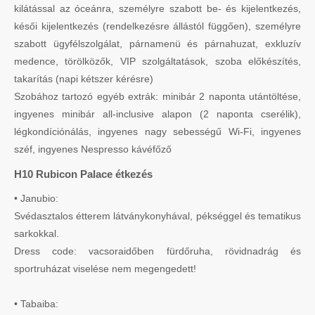
kilátással az óceánra, személyre szabott be- és kijelentkezés,
késői kijelentkezés (rendelkezésre állástól függően), személyre
szabott ügyfélszolgálat, párnamenü és párnahuzat, exkluzív
medence, törölközők, VIP szolgáltatások, szoba előkészítés,
takarítás (napi kétszer kérésre)
Szobához tartozó egyéb extrák: minibár 2 naponta utántöltése,
ingyenes minibár all-inclusive alapon (2 naponta cserélik),
légkondíciónálás, ingyenes nagy sebességű Wi-Fi, ingyenes
széf, ingyenes Nespresso kávéfőző
H10 Rubicon Palace étkezés
• Janubio:
Svédasztalos étterem látványkonyhával, pékséggel és tematikus
sarkokkal.
Dress code: vacsoraidőben fürdőruha, rövidnadrág és
sportruházat viselése nem megengedett!
• Tabaiba: