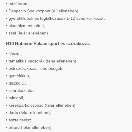
• edzőterem,
• Despacio Spa központ (díj ellenében),
• gyerekklubok és foglalkozások 1-12 éves kor között,
• akadálymentesített,
• széf (felár ellenében)
H10 Rubicon Palace sport és szórakozás
• íjászat,
• tematikus vacsorák (felár ellenében),
• esti szórakozási lehetőségek,
• gyerekklub,
• diszkó DJ,
• szórakoztatás,
• minigolf,
• kerékpárkölcsönző (felár ellenében),
• darts (felár ellenében),
• asztalitenisz,
• biliárd (felár ellenében),