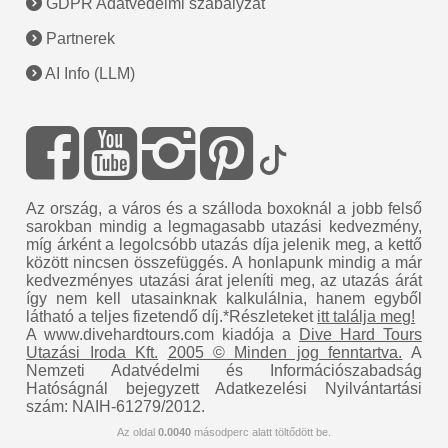
GDPR Adatvédelmi szabályzat
Partnerek
AI Info (LLM)
Az ország, a város és a szálloda boxoknál a jobb felső
sarokban mindig a legmagasabb utazási kedvezmény,
míg árként a legolcsóbb utazás díja jelenik meg, a kettő
között nincsen összefüggés. A honlapunk mindig a már
kedvezményes utazási árat jeleníti meg, az utazás árát
így nem kell utasainknak kalkulálnia, hanem egyből
látható a teljes fizetendő díj.*Részleteket
itt találja meg!
A www.divehardtours.com kiadója a
Dive Hard Tours
Utazási Iroda Kft.
2005 © Minden jog fenntartva.
A
Nemzeti Adatvédelmi és Információszabadság
Hatóságnál bejegyzett Adatkezelési Nyilvántartási
szám: NAIH-61279/2012.
Az oldal
0.0040
másodperc alatt töltődött be.