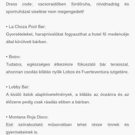
Dress code: vacsoraidőben fürdőruha, rövidnadrág és
sportruházat viselése nem megengedett!
• La Choza Pool Bar:
Gyorsételeket, harapnivalókat fogyaszthat a hotel fő medencéje
által körülvett bárban.
• Bistro:
Tudatos, egészséges étkezésre fókuszáló bár terasszal,
ahonnan csodás kilátás nyílik Lobos és Fuerteventura szigetére.
• Lobby Bar:
A kiváló italok alapkövetelmények, a kilátás az óceánra és az
élőzene pedig csak ráadás ebben a bárban.
• Montana Roja Disco:
Esti szórakoztató műsorokban lehet része önnek és
gyermekeinek is.