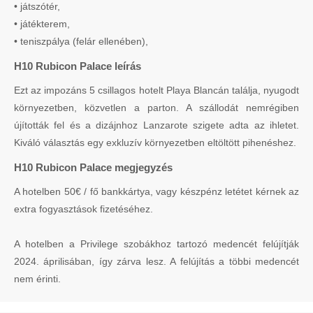
• játszótér,
• játékterem,
• teniszpálya (felár ellenében),
H10 Rubicon Palace leírás
Ezt az impozáns 5 csillagos hotelt Playa Blancán találja, nyugodt
környezetben, közvetlen a parton. A szállodát nemrégiben
újították fel és a dizájnhoz Lanzarote szigete adta az ihletet.
Kiváló választás egy exkluzív környezetben eltöltött pihenéshez.
H10 Rubicon Palace megjegyzés
A hotelben 50€ / fő bankkártya, vagy készpénz letétet kérnek az
extra fogyasztások fizetéséhez.
A hotelben a Privilege szobákhoz tartozó medencét felújítják
2024. áprilisában, így zárva lesz. A felújítás a többi medencét
nem érinti.