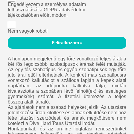
Engedélyezem a személyes adataim
felhasználását a
GDPR adatvédelmi
tájékoztatóban
előírt módon.
Nem vagyok robot!
Feliratkozom »
A honlapon megjelenő egy főre vonatkozó teljes árak a
két fős legolcsóbb szobatípusok árának felét mutatják.
Az egy fős szobatípus és egyéb szobatípusok egy főre
jutó árai ettől eltérhetnek. A konkrét más szobatípusra
vonatkozó kalkulációt a szálloda lapján a képek alatti
naptárban, az időpontra kattintva látja, miután
kiválasztotta a szobában lévő felnőtt(ek) és esetleges
gyermek(ek) számát. A fizetési ütemezés a teljes
összeg alatt látható.
Az ajánlatok nem a szabad helyeket jelzik. Az utazásra
jelentkezési űrlap kitöltése és annak elküldése nem hoz
létre utazási szerződést, és annak megkötésére nem
kötelezi a Dive Hard Tours Utazási Irodát.
Honlapunkat, és az on-line foglalási rendszerünket