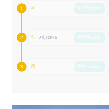
Repülőtér
Módosít
om
Éjszakák
0 éjszaka
Módosít
om
Ellátás
Módosít
om