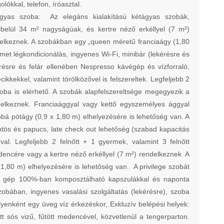
lókkal, telefon, íróasztal.
gyas szoba: Az elegáns kialakítású kétágyas szobák,
lbelül 34 m² nagyságúak, és kertre néző erkéllyel (7 m²)
elkeznek. A szobákban egy „queen méretű franciaágy (1,80
lmet légkondicionálás, ingyenes Wi-Fi, minibár (lekérésre és
kérésre és felár ellenében Nespresso kávégép és vízforraló,
kkekkel, valamint törölközővel is felszereltek. Legfeljebb 2
oba is elérhető. A szobák alapfelszereltsége megegyezik a
elkeznek. Franciaággyal vagy kettő egyszemélyes ággyal
bbá pótágy (0,9 x 1,80 m) elhelyezésére is lehetőség van. A
tös és papucs, late check out lehetőség (szabad kapacitás
l. Legfeljebb 2 felnőtt + 1 gyermek, valamint 3 felnőtt
edencére vagy a kertre néző erkéllyel (7 m²) rendelkeznek A
1,80 m) elhelyezésére is lehetőség van. A privilege szobát
esso gép 100%-ban komposztálható kapszulákkal és naponta
obában, ingyenes vasalási szolgáltatás (lekérésre), szoba
élyenként egy üveg víz érkezéskor, Exkluzív belépési helyek:
ett sós vizű, fűtött medencével, közvetlenül a tengerparton.