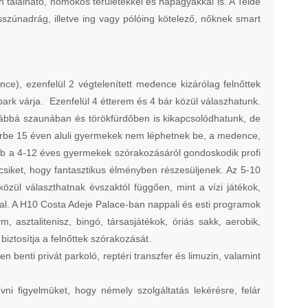
 található, homokos területekkel és napágyakkal is. A Teide
szúnadrág, illetve ing vagy pólóing kötelező, nőknek smart
ce), ezenfelül 2 végtelenített medence kizárólag felnőttek
 park várja. Ezenfelül 4 étterem és 4 bár közül válaszhatunk.
továbbá szaunában és törökfürdőben is kikapcsolódhatunk, de
terbe 15 éven aluli gyermekek nem léphetnek be, a medence,
lub a 4-12 éves gyermekek szórakozásáról gondoskodik profi
icsiket, hogy fantasztikus élményben részesüljenek. Az 5-10
zül választhatnak évszaktól függően, mint a vízi játékok,
al. A H10 Costa Adeje Palace-ban nappali és esti programok
asztalitenisz, bingó, társasjátékok, óriás sakk, aerobik,
iztosítja a felnőttek szórakozását.
n benti privát parkoló, reptéri transzfer és limuzin, valamint
ni figyelmüket, hogy némely szolgáltatás lekérésre, felár