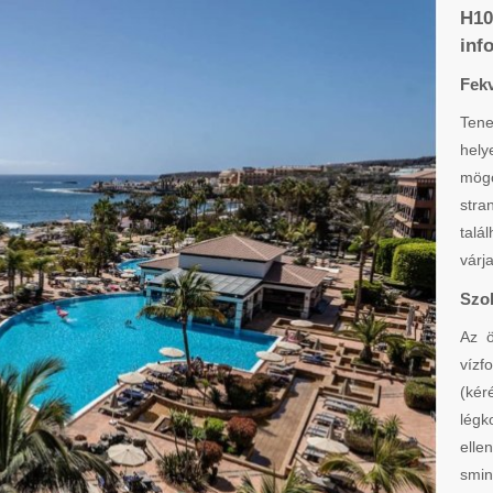
H10
inf
Fek
Tene
hely
mögö
stra
talá
várj
Szo
Az ö
vízf
(ké
légk
elle
smi