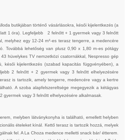
da butikjában történő vásárlásokra, késői kijelentkezés (a
tt 1 óra). Legfeljebb 2 felnőtt + 1 gyermek vagy 3 felnőtt
val, melyhez egy 12-24 m²-es terasz tengerre, a medencére
ató. Továbbá lehetőség van plusz 0,90 x 1,80 m-es pótágy
ák: 43 hüvelykes TV nemzetközi csatornákkal, Nespresso gép
, késői kijelentkezés (szabad kapacitás függvényében), a
jebb 2 felnőtt + 2 gyermek vagy 3 felnőtt elhelyezésére
rasz is tartozik, amely tengerre, medencére vagy a kertre
álható. A szoba alapfelszereltsége megegyezik a kétágyas
+ 2 gyermek vagy 3 felnőtt elhelyezésére alkalmasak.
tterem, melyben látványkonyha is található, emellett helyben
onális ételeket kínál. Kettő terasz is tartozik hozzá, melyek
lgálnak fel. A La Choza medence melletti snack bár/ étterem.