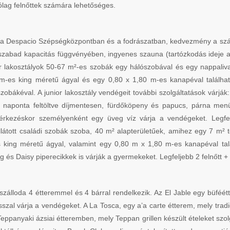
ólag felnőttek számára lehetőséges.
a Despacio Szépségközpontban és a fodrászatban, kedvezmény a szállo
zabad kapacitás függvényében, ingyenes szauna (tartózkodás ideje ala
ior lakosztályok 50-67 m²-es szobák egy hálószobával és egy nappali
2 m-es king méretű ágyal és egy 0,80 x 1,80 m-es kanapéval találh
zobákéval. A junior lakosztály vendégeit további szolgáltatások várj
 naponta feltöltve díjmentesen, fürdőköpeny és papucs, párna menü
rkezéskor személyenként egy üveg víz várja a vendégeket. Legfel
átott családi szobák szoba, 40 m² alapterületűek, amihez egy 7 m² te
 king méretű ágyal, valamint egy 0,80 m x 1,80 m-es kanapéval tal
 és Daisy piperecikkek is várják a gyermekeket. Legfeljebb 2 felnőtt 
A szálloda 4 étteremmel és 4 bárral rendelkezik. Az El Jable egy büféé
al várja a vendégeket. A La Tosca, egy a’a carte étterem, mely tradici
Teppanyaki ázsiai étteremben, mely Teppan grillen készült ételeket szo