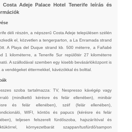
 Costa Adeje Palace Hotel Tenerife leírás és
ormációk
vése
rife déli részén, a népszerű Costa Adeje településen szélén
ezkedik el, közvetlen a tengerparton, a La Enramada strand
tt. A Playa del Duque strand kb. 500 méterre, a Fañabé
nd 1 kilométerre, a Tenerife Sur repülőtér 27 kilométerre
lható. A szállodával szemben egy kisebb bevásárlóközpont is
a a vendégeket éttermekkel, kávézókkal és bolttal.
bák
sszes szoba tartalmazza: TV, Nespresso kávégép vagy
orraló (mindkettő kérésre és felár ellenében), minibár
résre és felár ellenében), széf (felár ellenében),
ondicionáló, WIFI, köntös és papucs (kérésre és felár
nében), teljesen felszerelt fürdőszoba, hajszárítóval és
nktükörrel, környezetbarát szappan/tusfürdő/sampon