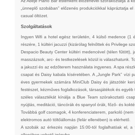
Az Adeje Piano Bar esténként előzenével szórakoztatja a ko
„ünneplő szobában” előzenés produkciókkal kápráztatja el 
casual öltözet.
Szolgáltatások
Ingyen Wifi a hotel egész területén, 4 külső medence (1 é
részére, 1 kültéri jacuzzi (kizárólag felnőttek és Privilege
Despacio Beauty Center kültéri medencével (télen fűtött), 
masszázsok, arc- és testkezelések közül is válaszhatunk. 
a jakuzzi és az edzőterem használata ingyenes. A spa rész
csapat és Daisy kabala kíséretében. A „Jungle Park” vízi p
éves gyermekek számára MiniClub Daisy és játszótér kerül
festészet, kézműves foglalkozások, társasjátékok és egyéb
széles választékát kínálja a Blue Team szórakoztató csap
nyújtás, meditáció, táncórák és spanyol órák, főző- és kokt
Továbbá golf csomagok, 4 konferenciaterem, parkoló (nem őrzöt
elektromos autó töltőállomás (felár ellenében) is elérhető.
A szobák az érkezés napján 15:00-tól foglalhatóak el, a 
ellenében vehető igénybe.