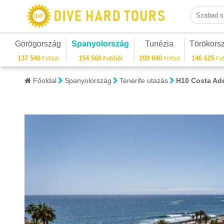
Szabad sza
Görögország
Spanyolország
Tunézia
Törökors
137 540
154 560
209 840
146 625
Ft/főtől
Ft/főtől
Ft/főtől
Ft/f
Főoldal
Spanyolország
Tenerife utazás
H10 Costa Ade