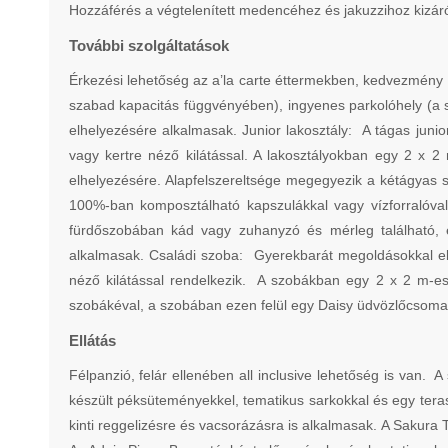
Hozzáférés a végtelenített medencéhez és jakuzzihoz kizár
További szolgáltatások
Érkezési lehetőség az a’la carte éttermekben, kedvezmény 
szabad kapacitás függvényében), ingyenes parkolóhely (a s
elhelyezésére alkalmasak. Junior lakosztály: A tágas jun
vagy kertre néző kilátással. A lakosztályokban egy 2 x 
elhelyezésére. Alapfelszereltsége megegyezik a kétágyas s
100%-ban komposztálható kapszulákkal vagy vízforralóval
fürdőszobában kád vagy zuhanyzó és mérleg található, é
alkalmasak. Családi szoba: Gyerekbarát megoldásokkal ell
néző kilátással rendelkezik. A szobákban egy 2 x 2 m-es
szobákéval, a szobában ezen felül egy Daisy üdvözlőcsomag
Ellátás
Félpanzió, felár ellenében all inclusive lehetőség is van. 
készült péksüteményekkel, tematikus sarkokkal és egy terassz
kinti reggelizésre és vacsorázásra is alkalmasak. A Sakura 