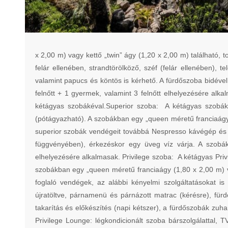
x 2,00 m) vagy kettő „twin” ágy (1,20 x 2,00 m) található, 
felár ellenében, strandtörölköző, széf (felár ellenében), 
valamint papucs és köntös is kérhető. A fürdőszoba bidével 
felnőtt + 1 gyermek, valamint 3 felnőtt elhelyezésére al
kétágyas szobákéval.Superior szoba: A kétágyas szobák
(pótágyazható). A szobákban egy „queen méretű franciaágy (
superior szobák vendégeit továbbá Nespresso kávégép és v
függvényében), érkezéskor egy üveg víz várja. A szobák
elhelyezésére alkalmasak. Privilege szoba: A kétágyas Priv
szobákban egy „queen méretű franciaágy (1,80 x 2,00 m) va
foglaló vendégek, az alábbi kényelmi szolgáltatásokat i
újratöltve, párnamenü és párnázott matrac (kérésre), für
takarítás és előkészítés (napi kétszer), a fürdőszobák zuha
Privilege Lounge: légkondicionált szoba bárszolgálattal, TV