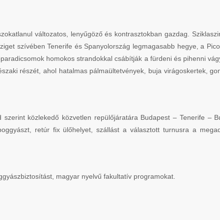
 szokatlanul változatos, lenyűgöző és kontrasztokban gazdag. Sziklas
iget szívében Tenerife és Spanyolország legmagasabb hegye, a Pico del
őparadicsomok homokos strandokkal csábítják a fürdeni és pihenni vágy
t északi részét, ahol hatalmas pálmaültetvények, buja virágoskertek, g
.
szerint közlekedő közvetlen repülőjáratára Budapest – Tenerife – Bu
gyászt, retúr fix ülőhelyet, szállást a választott turnusra a megado
ggyászbiztosítást, magyar nyelvű fakultatív programokat.