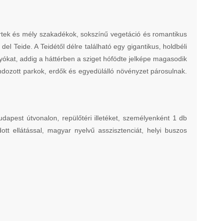
zirtek és mély szakadékok, sokszínű vegetáció és romantikus
 Teide. A Teidétől délre található egy gigantikus, holdbéli
ókat, addig a háttérben a sziget hófödte jelképe magasodik
ondozott parkok, erdők és egyedülálló növényzet párosulnak.
dapest útvonalon, repülőtéri illetéket, személyenként 1 db
tt ellátással, magyar nyelvű asszisztenciát, helyi buszos