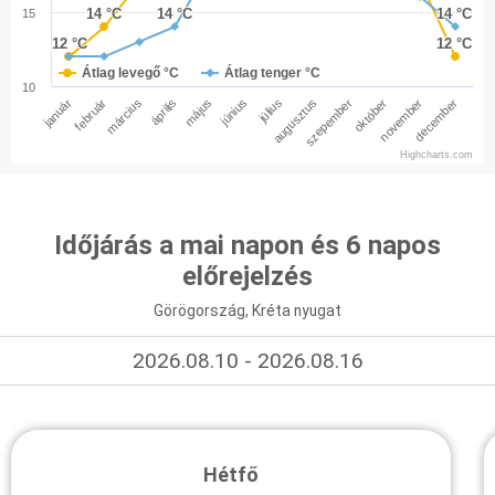
14 °C
14 °C
14 °C
14 °C
14 °C
14 °C
15
12 °C
12 °C
12 °C
12 °C
Átlag levegő °C
Átlag tenger °C
10
január
február
március
április
május
június
július
augusztus
szepember
október
november
december
Highcharts.com
Időjárás a mai napon és 6 napos
előrejelzés
Görögország, Kréta nyugat
2026.08.10 - 2026.08.16
Hétfő