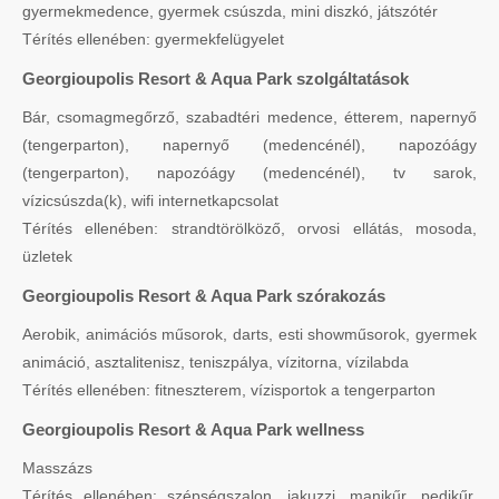
gyermekmedence, gyermek csúszda, mini diszkó, játszótér
Térítés ellenében: gyermekfelügyelet
Georgioupolis Resort & Aqua Park szolgáltatások
Bár, csomagmegőrző, szabadtéri medence, étterem, napernyő
(tengerparton), napernyő (medencénél), napozóágy
(tengerparton), napozóágy (medencénél), tv sarok,
vízicsúszda(k), wifi internetkapcsolat
Térítés ellenében: strandtörölköző, orvosi ellátás, mosoda,
üzletek
Georgioupolis Resort & Aqua Park szórakozás
Aerobik, animációs műsorok, darts, esti showműsorok, gyermek
animáció, asztalitenisz, teniszpálya, vízitorna, vízilabda
Térítés ellenében: fitneszterem, vízisportok a tengerparton
Georgioupolis Resort & Aqua Park wellness
Masszázs
Térítés ellenében: szépségszalon, jakuzzi, manikűr, pedikűr,