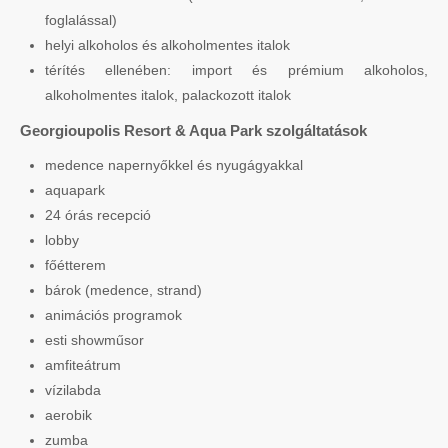
foglalással)
helyi alkoholos és alkoholmentes italok
térítés ellenében: import és prémium alkoholos,
alkoholmentes italok, palackozott italok
Georgioupolis Resort & Aqua Park szolgáltatások
medence napernyőkkel és nyugágyakkal
aquapark
24 órás recepció
lobby
főétterem
bárok (medence, strand)
animációs programok
esti showműsor
amfiteátrum
vízilabda
aerobik
zumba