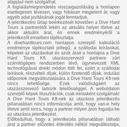
alapjául nem szolgálhat.
A foglalás/megrendelés visszaigazolásáig a honlapon
esetlegesen tévesen, vagy hibásan megjelent ár, vagy
egyéb adat javításának jogát fenntartjuk.
A jelentkezési űrlap beérkezését követően a Dive Hard
Tours a partnerétől lekéri az aktuális helyet illetve az
akkor aktuális árat, és ennek eredményéről a
jelentkezőt emailben tájékoztatja.
A divehardtours.com honlapon szereplő kalkuláció
eredménye tájékoztató jellegű, a szállodai leírásokat,
képeket az utazásokat és azok árait a honlapra a Dive
Hard Tours Kft. utazásszervező partnere zárt
számítógépes rendszerben lévő, úgynevezett XML
technológiával direkt módon tölti fel, ezért a szállodai
leírások, részvételi díjak, külön fizetendő díjak, indulási
időpontok megváltoztatására a Dive Hard Tours Kft-nek
nincs lehetősége. Ezek valódíságáért az
utazásszervező tartozik felelősséggel. A weboldalon
szereplő képek illusztrációk, csak mintaként szolgálnak!
A Dive Hard Tours Kft-nek az utazásra jelentkezés
pillanatában nincs információja arról, hogy van-e hely
illetve arról sincs, hogy a partner milyen áron fogadja be
az utazásra jelentkezést.
Előfordulhat, hogy a jelentkezés pillanatában látható
árat a partner előzetes értesítés nélkül megváltoztatja,