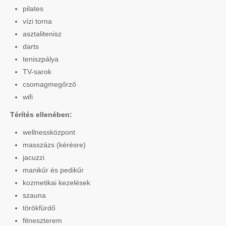
pilates
vízi torna
asztalitenisz
darts
teniszpálya
TV-sarok
csomagmegőrző
wifi
Térítés ellenében:
wellnessközpont
masszázs (kérésre)
jacuzzi
manikűr és pedikűr
kozmetikai kezelések
szauna
törökfürdő
fitneszterem