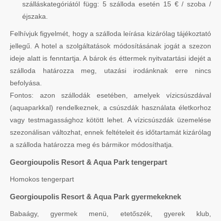
szálláskategóriától függ: 5 szálloda esetén 15 € / szoba /
éjszaka.
Felhívjuk figyelmét, hogy a szálloda leírása kizárólag tájékoztató
jellegű. A hotel a szolgáltatások módosításának jogát a szezon
ideje alatt is fenntartja. A bárok és éttermek nyitvatartási idejét a
szálloda határozza meg, utazási irodánknak erre nincs
befolyása.
Fontos: azon szállodák esetében, amelyek vízicsúszdával
(aquaparkkal) rendelkeznek, a csúszdák használata életkorhoz
vagy testmagassághoz kötött lehet. A vízicsúszdák üzemelése
szezonálisan változhat, ennek feltételeit és időtartamát kizárólag
a szálloda határozza meg és bármikor módosíthatja.
Georgioupolis Resort & Aqua Park tengerpart
Homokos tengerpart
Georgioupolis Resort & Aqua Park gyermekeknek
Babaágy, gyermek menü, etetőszék, gyerek klub,