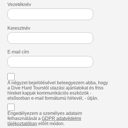
Vezetéknév
Keresztnév
E-mail cím
A négyzet bejelölésével beleegyezem abba, hogy
a Dive Hard Tourstól utazási ajánlatokat és friss
híreket kapjak kommunikációs eszközök -
elsősorban e-mail formátumú hírlevél, - útján.
Engedélyezem a személyes adataim
felhasználását a
GDPR adatvédelmi
tájékoztatóban
előírt módon.