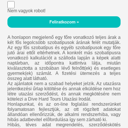
Nem vagyok robot!
Feliratkozom »
A honlapon megjelenő egy főre vonatkozó teljes árak a
két fős legolcsóbb szobatípusok árának felét mutatják.
Az egy fős szobatípus és egyéb szobatípusok egy főre
jutó árai ettől eltérhetnek. A konkrét más szobatípusra
vonatkozó kalkulációt a szálloda lapján a képek alatti
naptárban, az időpontra kattintva látja, miután
kiválasztotta a szobában lévő felnőtt(ek) és esetleges
gyermek(ek) számát. A fizetési ütemezés a teljes
összeg alatt látható.
Az ajánlatok nem a szabad helyeket jelzik. Az utazásra
jelentkezési űrlap kitöltése és annak elküldése nem hoz
létre utazási szerződést, és annak megkötésére nem
kötelezi a Dive Hard Tours Utazási Irodát.
Honlapunkat, és az on-line foglalási rendszerünket
folyamatosan fejlesztjük, az ott rögzített adatokat
állandóan ellenőrizzük, de alkalmi rendszerhiba, vagy
hibás adatbevitel előfordulása így sem zárható ki.
Hibás, téves adat megrendelés, szerződéskötés