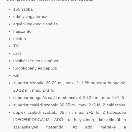
155 szoba
erkély vagy terasz
egyéni légkondicionálás
hajszárító
telefon
TV
széf
minibár térítés ellenében
fürdőköpeny és papucs
wifi
superior szobák: 20 22 m , max. 2+1 fő• superior bungalók:
20 22 m , max. 2+1 fő
superior bungalók saját medencével: 20 22 m , max. 2+1 fő
superior családi szobák: 30 35 m , max. 2+2 fő, 2 hálószoba
duplex családi szobák: 35 m , max. 2+2 fő, 2 hálószoba
IDEGENFORGALMI ADÓ: a helyszínen, közvetlenül a
szálláshelyen fizetendő. Az adó mértéke a