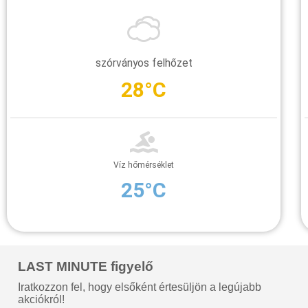
szórványos felhőzet
28°C
Víz hőmérséklet
25°C
LAST MINUTE figyelő
Iratkozzon fel, hogy elsőként értesüljön a legújabb
akciókról!