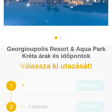
Georgioupolis Resort & Aqua Park
Kréta árak és időpontok
Válassza ki utazását!
Repülőtér
Módosít
Éjszakák
0 éjszaka
Módosít