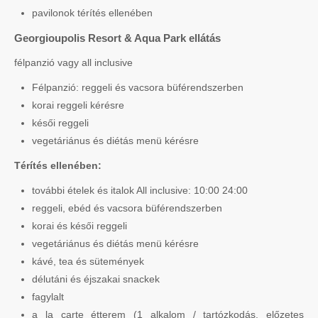
pavilonok térítés ellenében
Georgioupolis Resort & Aqua Park ellátás
félpanzió vagy all inclusive
Félpanzió: reggeli és vacsora büférendszerben
korai reggeli kérésre
késői reggeli
vegetáriánus és diétás menü kérésre
Térítés ellenében:
további ételek és italok All inclusive: 10:00 24:00
reggeli, ebéd és vacsora büférendszerben
korai és késői reggeli
vegetáriánus és diétás menü kérésre
kávé, tea és sütemények
délutáni és éjszakai snackek
fagylalt
a la carte étterem (1 alkalom / tartózkodás, előzetes