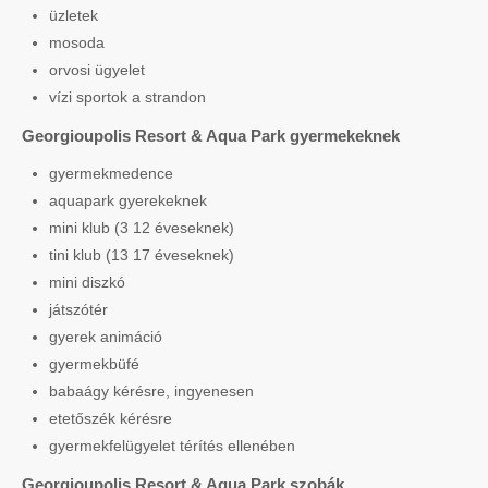
üzletek
mosoda
orvosi ügyelet
vízi sportok a strandon
Georgioupolis Resort & Aqua Park gyermekeknek
gyermekmedence
aquapark gyerekeknek
mini klub (3 12 éveseknek)
tini klub (13 17 éveseknek)
mini diszkó
játszótér
gyerek animáció
gyermekbüfé
babaágy kérésre, ingyenesen
etetőszék kérésre
gyermekfelügyelet térítés ellenében
Georgioupolis Resort & Aqua Park szobák