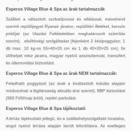
Esperos Village Blue & Spa az árak tartalmazzák
Szállást a választott szobatípussal és ellátással, menetrend
szerinti repülőjegyet Ryanair járaton, repülőtéri illetéket, kerozin
pótdíjat (az Utazási Feltételekben meghatározott számítás
szerint), elsőbbségi szolgáltatást (fejenként 2 kézipoggyász: 1
db max. 10 kg-os 55×40×20 cm és 1 db 40×20×25 cm), fix
ülőhelyet retúr járatra, magyar nyelvű asszisztenciát, transzfert
és útlemondási biztosítást.
Esperos Village Blue & Spa az árak NEM tartalmazzák:
Feladható poggyászt (az árak a kiválasztott indulás alapján
módosulnak a légitársaság aktuális árai szerint), BBP biztosítást
(950 Ft/fő/nap ártól), reptéri parkolást.
Esperos Village Blue & Spa tájékoztató
A leírás tájékoztató jellegű, és a szálláshelyszolgáltató hivatalos,
angol nyelvű leírása alapján került lefordításra. Az esetleges