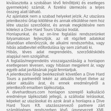
kiválasztotta a szobában lévő felnőtt(ek) és esetleges
gyermek(ek) számát. A fizetési ütemezés a teljes
összeg alatt látható.
Az ajánlatok nem a szabad helyeket jelzik. Az utazásra
jelentkezési űrlap kitöltése és annak elküldése nem hoz
létre utazási szerződést, és annak megkötésére nem
kötelezi a Dive Hard Tours Utazási Irodát.
Honlapunkat, és az on-line foglalási rendszerünket
folyamatosan fejlesztjük, az ott rögzített adatokat
állandóan ellenőrizzük, de alkalmi rendszerhiba, vagy
hibás adatbevitel előfordulása így sem zárható ki.
Hibás, téves adat megrendelés, szerződéskötés
alapjául nem szolgálhat.
A foglalás/megrendelés visszaigazolásáig a honlapon
esetlegesen tévesen, vagy hibásan megjelent ár, vagy
egyéb adat javításának jogát fenntartjuk.
A jelentkezési űrlap beérkezését követően a Dive Hard
Tours a partnerétől lekéri az aktuális helyet illetve az
akkor aktuális árat, és ennek eredményéről a
jelentkezőt emailben tájékoztatja.
A divehardtours.com honlapon szereplő kalkuláció
eredménye tájékoztató jellegű, a szállodai leírásokat,
képeket az utazásokat és azok árait a honlapra a Dive
Hard Tours Kft. utazásszervező partnere zárt
számítógépes rendszerben lévő, úgynevezett XML