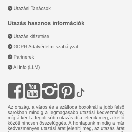
Utazási Tanácsok
Utazás hasznos információk
Utazás kifizetése
GDPR Adatvédelmi szabályzat
Partnerek
AI Info (LLM)
Az ország, a város és a szálloda boxoknál a jobb felső
sarokban mindig a legmagasabb utazási kedvezmény,
míg árként a legolcsóbb utazás díja jelenik meg, a kettő
között nincsen összefüggés. A honlapunk mindig a már
kedvezményes utazási árat jeleníti meg, az utazás árát