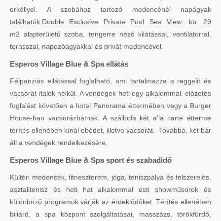
erkéllyel. A szobához tartozó medencénél napágyak
találhatók.Double Exclusive Private Pool Sea View: kb. 29
m2 alapterületű szoba, tengerre néző kilátással, ventilátorral,
terasszal, napozóágyakkal és privát medencével.
Esperos Village Blue & Spa ellátás
Félpanziós ellátással foglalható, ami tartalmazza a reggelit és
vacsorát italok nélkül. A vendégek heti egy alkalommal, előzetes
foglalást követően a hotel Panorama éttermében vagy a Burger
House-ban vacsorázhatnak. A szálloda két a’la carte étterme
térítés ellenében kínál ebédet, illetve vacsorát. Továbbá, két bár
áll a vendégek rendelkezésére.
Esperos Village Blue & Spa sport és szabadidő
Kültéri medencék, fitneszterem, jóga, teniszpálya és felszerelés,
asztalitenisz és heti hat alkalommal esti showműsorok és
különböző programok várják az érdeklődőket. Térítés ellenében
biliárd, a spa központ szolgáltatásai, masszázs, törökfürdő,