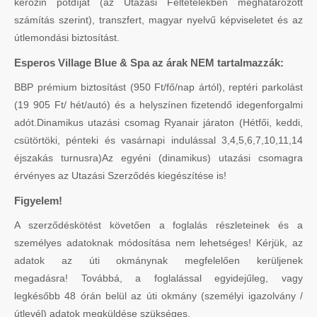
kerozin pótdíjat (az Utazási Feltételekben meghatározott
számítás szerint), transzfert, magyar nyelvű képviseletet és az
útlemondási biztosítást.
Esperos Village Blue & Spa az árak NEM tartalmazzák:
BBP prémium biztosítást (950 Ft/fő/nap ártól), reptéri parkolást
(19 905 Ft/ hét/autó) és a helyszínen fizetendő idegenforgalmi
adót.Dinamikus utazási csomag Ryanair járaton (Hétfői, keddi,
csütörtöki, pénteki és vasárnapi indulással 3,4,5,6,7,10,11,14
éjszakás turnusra)Az egyéni (dinamikus) utazási csomagra
érvényes az Utazási Szerződés kiegészítése is!
Figyelem!
A szerződéskötést követően a foglalás részleteinek és a
személyes adatoknak módosítása nem lehetséges! Kérjük, az
adatok az úti okmánynak megfelelően kerüljenek
megadásra! Továbbá, a foglalással egyidejűleg, vagy
legkésőbb 48 órán belül az úti okmány (személyi igazolvány /
útlevél) adatok megküldése szükséges.