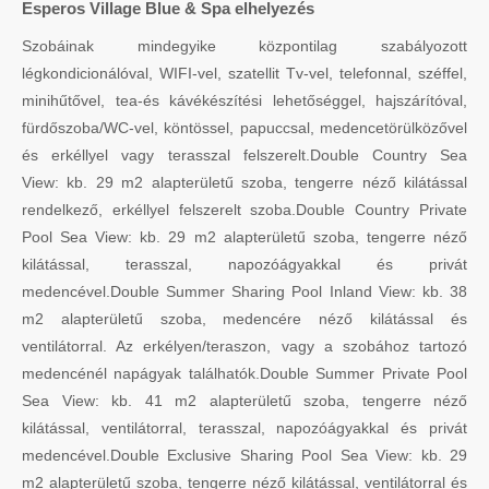
Esperos Village Blue & Spa elhelyezés
Szobáinak mindegyike központilag szabályozott
légkondicionálóval, WIFI-vel, szatellit Tv-vel, telefonnal, széffel,
minihűtővel, tea-és kávékészítési lehetőséggel, hajszárítóval,
fürdőszoba/WC-vel, köntössel, papuccsal, medencetörülközővel
és erkéllyel vagy terasszal felszerelt.Double Country Sea
View: kb. 29 m2 alapterületű szoba, tengerre néző kilátással
rendelkező, erkéllyel felszerelt szoba.Double Country Private
Pool Sea View: kb. 29 m2 alapterületű szoba, tengerre néző
kilátással, terasszal, napozóágyakkal és privát
medencével.Double Summer Sharing Pool Inland View: kb. 38
m2 alapterületű szoba, medencére néző kilátással és
ventilátorral. Az erkélyen/teraszon, vagy a szobához tartozó
medencénél napágyak találhatók.Double Summer Private Pool
Sea View: kb. 41 m2 alapterületű szoba, tengerre néző
kilátással, ventilátorral, terasszal, napozóágyakkal és privát
medencével.Double Exclusive Sharing Pool Sea View: kb. 29
m2 alapterületű szoba, tengerre néző kilátással, ventilátorral és