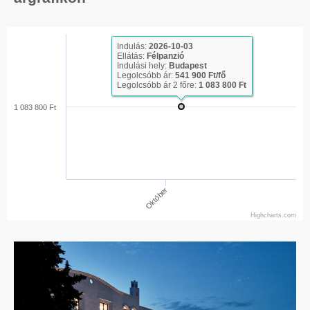
Indulás:
2026-10-03
Ellátás:
Félpanzió
Indulási hely:
Budapest
Legolcsóbb ár:
541 900 Ft/fő
Legolcsóbb ár 2 főre:
1 083 800 Ft
1 083 800 Ft
Október
Highcharts.com