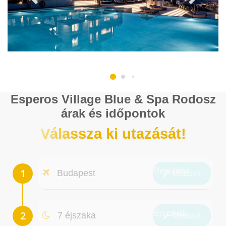
Esperos Village Blue & Spa Rodosz
árak és időpontok
Válassza ki utazását!
Repülőtér
Budapest
Módosít
Éjszakák
7 éjszaka
Módosít