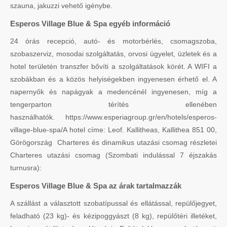
szauna, jakuzzi vehető igénybe.
Esperos Village Blue & Spa egyéb információ
24 órás recepció, autó- és motorbérlés, csomagszoba,
szobaszerviz, mosodai szolgáltatás, orvosi ügyelet, üzletek és a
hotel területén transzfer bővíti a szolgáltatások körét. A WIFI a
szobákban és a közös helyiségekben ingyenesen érhető el. A
napernyők és napágyak a medencénél ingyenesen, míg a
tengerparton térítés ellenében
használhatók. https://www.esperiagroup.gr/en/hotels/esperos-
village-blue-spa/A hotel címe: Leof. Kallitheas, Kallithea 851 00,
Görögország Charteres és dinamikus utazási csomag részletei
Charteres utazási csomag (Szombati indulással 7 éjszakás
turnusra):
Esperos Village Blue & Spa az árak tartalmazzák
A szállást a választott szobatípussal és ellátással, repülőjegyet,
feladható (23 kg)- és kézipoggyászt (8 kg), repülőtéri illetéket,