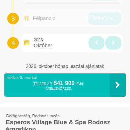
Ellátás
Félpanzió
Módosít
2026.
Október
2026. október hónap utazási ajánlatai:
október. 3. szombat
541 900
TELJES ÁR:
Ft/fő
ÁRELLENŐRZÉS
Görögország, Rodosz utazás
Esperos Village Blue & Spa Rodosz
árgrafikon