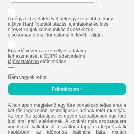
A négyzet bejelölésével beleegyezem abba, hogy
a Dive Hard Tourstól utazási ajánlatokat és friss
híreket kapjak kommunikációs eszközök -
elsősorban e-mail formátumú hírlevél, - útján.
Engedélyezem a személyes adataim
felhasználását a
GDPR adatvédelmi
tájékoztatóban
előírt módon.
Nem vagyok robot!
Feliratkozom »
A honlapon megjelenő egy főre vonatkozó teljes árak a
két fős legolcsóbb szobatípusok árának felét mutatják.
Az egy fős szobatípus és egyéb szobatípusok egy főre
jutó árai ettől eltérhetnek. A konkrét más szobatípusra
vonatkozó kalkulációt a szálloda lapján a képek alatti
naptárban, az időpontra kattintva látja, miután