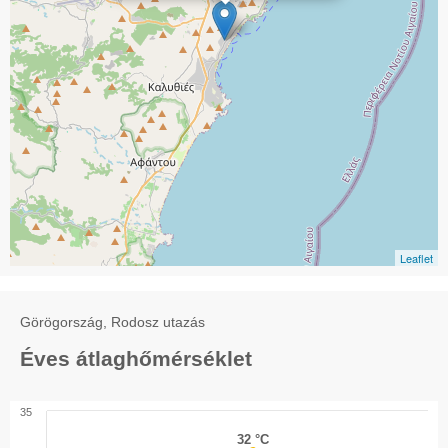
Leaflet
Görögország, Rodosz utazás
Éves átlaghőmérséklet
35
32 °C
32 °C