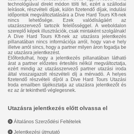
technológiával direkt módon tölti fel, ezért a szállodai
leírások, részvételi díjak, külön fizetendő díjak, indulási
időpontok megváltoztatására a Dive Hard Tours Kft-nek
nincs lehetősége. Ezek valódíságáért az
utazásszervező tartozik felelősséggel. A weboldalon
szereplő képek illusztrációk, csak mintaként szolgálnak!
A Dive Hard Tours Kft-nek az utazásra jelentkezés
pillanatában nincs információja arról, hogy van-e hely
illetve arról sincs, hogy a partner milyen áron fogadja be
az utazásra jelentkezést.
Előfordulhat, hogy a jelentkezés pillanatában látható
árat a partner előzetes értesítés nélkül megváltoztatja,
ezért mindig az utazásszervező partner utazási iroda
által visszaigazolt részvételi díj a mérvadó. A helyes
fizetendő részvételi díjról a Dive Hard Tours Utazási
Iroda emailben tájékoztatja az utazásra jelentkezőt és
ez az ár tekinthető véglegesnek.
Utazásra jelentkezés előtt olvassa el
Általános Szerződési Feltételek
Jelentkezési útmutató