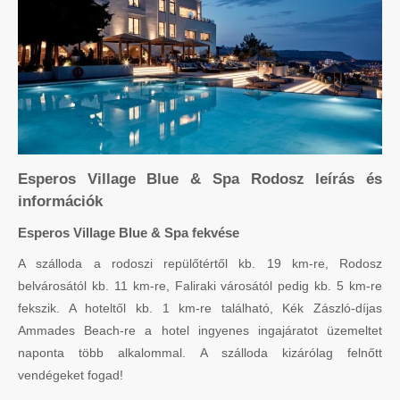
Esperos Village Blue & Spa Rodosz leírás és
információk
Esperos Village Blue & Spa fekvése
A szálloda a rodoszi repülőtértől kb. 19 km-re, Rodosz
belvárosától kb. 11 km-re, Faliraki városától pedig kb. 5 km-re
fekszik. A hoteltől kb. 1 km-re található, Kék Zászló-díjas
Ammades Beach-re a hotel ingyenes ingajáratot üzemeltet
naponta több alkalommal. A szálloda kizárólag felnőtt
vendégeket fogad!