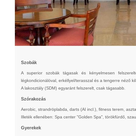
Szobák
A superior szobák tágasak és kényelmesen felszereltek 
légkondicionálóval, erkéllyel/terasszal és a tengerre néző kil
A lakosztály (SDM) egyaránt felszerelt, csak tágasabb.
Szórakozás
Aerobic, strandröplabda, darts (AI incl.), fitness terem, aszt
Illeték ellenében: Spa center "Golden Spa", törökfürdő, sz
Gyerekek