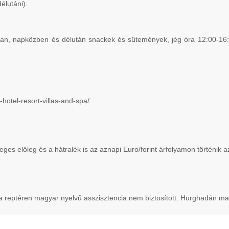
élutáni).
ában, napközben és délután snackek és sütemények, jég óra 12:00-16:00
hotel-resort-villas-and-spa/
leges előleg és a hátralék is az aznapi Euro/forint árfolyamon történik 
 a reptéren magyar nyelvű asszisztencia nem biztosított. Hurghadán ma