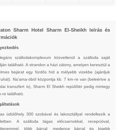
raton Sharm Hotel Sharm El-Sheikh leírás és
rmációk
lyezkedés
legáns szállodakomplexum közvetlenül a szálloda saját
dján található. A strandon a házi zátony, amelyen keresztül a
lmes bejárat egy fürdős híd a mélyebb vizekbe (ajánljuk
ruhát). Na'ama-öböl központja kb. 7 km-re van (beleértve a
odai transzfert is), Sharm El Sheikh repülőtér pedig mintegy
-re található.
gáltatások
as üdülőhely 300 szobával és lakosztállyal rendelkezik a
ületben. A szálloda tágas előcsarnokkal, recepcióval,
étteremmel, több bárral, medence bárral és kisebb