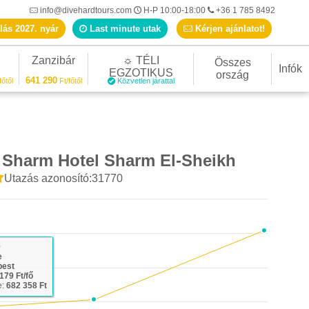
info@divehardtours.com
H-P 10:00-18:00
+36 1 785 8492
lás 2027. nyár
Last minute utak
Kérjen ajánlatot!
Zanzibár
☼ TÉLI
Összes
Infók
EGZOTIKUS
ország
641 290
főtől
Ft/főtől
Közvetlen járattal
 Sharm Hotel Sharm El-Sheikh
Utazás azonosító:31770
9
e
pest
179 Ft/fő
e:
682 358 Ft