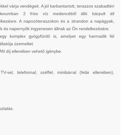
ekkel várja vendégeit. A jól karbantartott, teraszos szabadtéri
lexumban 2 friss víz medencéből álló bárpult áll
lkezésre. A napozóteraszokon és a strandon a napágyak,
k és napernyők ingyenesen állnak az Ön rendelkezésére.
egy komplex gyógyfürdő is, amelyet egy harmadik fél
áltatója üzemeltet.
N díj ellenében vehető igénybe.
vel, telefonnal, széffel, minibárral (felár ellenében),
oztatás.