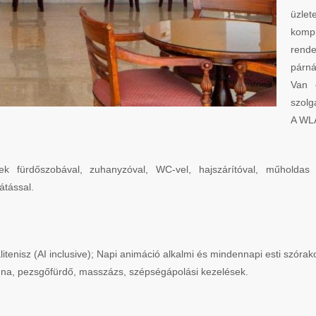
üzlet
komp
rende
párná
Van 
szolg
A WLA
fürdőszobával, zuhanyzóval, WC-vel, hajszárítóval, műholdas TV-
átással.
alitenisz (AI inclusive); Napi animáció alkalmi és mindennapi esti szórak
auna, pezsgőfürdő, masszázs, szépségápolási kezelések.