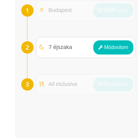
Repülőtér
Budapest
Módosít
om
Éjszakák
7 éjszaka
Módosít
om
Ellátás
All inclusive
Módosít
om