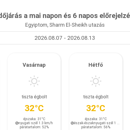
dőjárás a mai napon és 6 napos előrejelz
Egyiptom, Sharm El-Sheikh utazás
2026.08.07 - 2026.08.13
Vasárnap
Hétfő
tiszta égbolt
tiszta égbolt
32°C
32°C
éjszaka: 31°C
éjszaka: 31°C
nyugati szél 1.3 km/h
észak-északnyugati szél 1 km/h
páratartalom: 52%
páratartalom: 56%