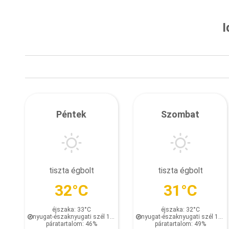
I
Péntek
Szombat
tiszta égbolt
tiszta égbolt
32°C
31°C
éjszaka: 33°C
éjszaka: 32°C
nyugat-északnyugati szél 1.9 km/h
nyugat-északnyugati szél 1.9 km/h
páratartalom: 46%
páratartalom: 49%