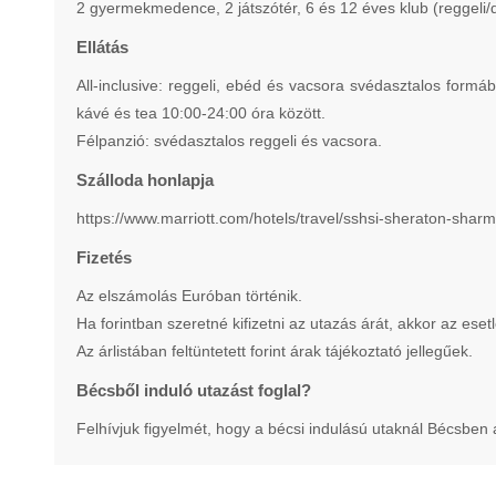
2 gyermekmedence, 2 játszótér, 6 és 12 éves klub (reggeli/d
Ellátás
All-inclusive: reggeli, ebéd és vacsora svédasztalos form
kávé és tea 10:00-24:00 óra között.
Félpanzió: svédasztalos reggeli és vacsora.
Szálloda honlapja
https://www.marriott.com/hotels/travel/sshsi-sheraton-sharm-
Fizetés
Az elszámolás Euróban történik.
Ha forintban szeretné kifizetni az utazás árát, akkor az eset
Az árlistában feltüntetett forint árak tájékoztató jellegűek.
Bécsből induló utazást foglal?
Felhívjuk figyelmét, hogy a bécsi indulású utaknál Bécsben