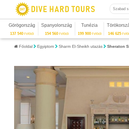
Szabad sza
Görögország
Spanyolország
Tunézia
Törökorsz
137 540
154 560
199 900
146 625
Ft/főtől
Ft/főtől
Ft/főtől
Ft/főt
Főoldal
Egyiptom
Sharm El-Sheikh utazás
Sheraton S