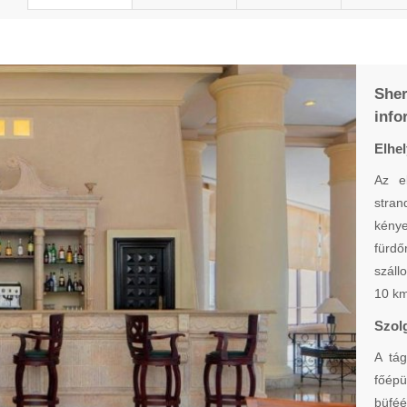
She
info
Elhe
Az e
stran
kénye
fürdő
száll
10 km
Szol
A tág
főép
büfé