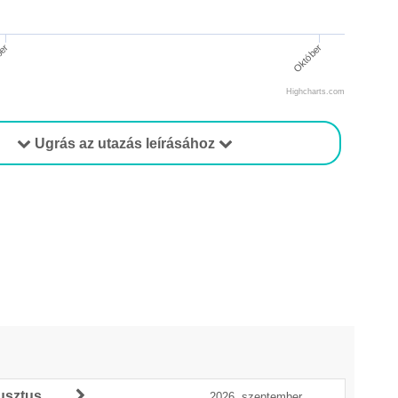
ber
Október
Highcharts.com
Ugrás az utazás leírásához
usztus
2026. szeptember