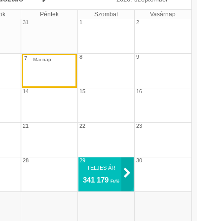
ök
Péntek
Szombat
Vasárnap
31
1
2
8
9
7
14
15
16
21
22
23
28
29
30
TELJES ÁR
341 179
Ft/fő