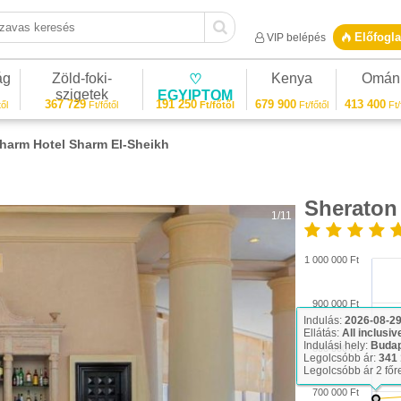
vas keresés
Előfogla
VIP belépés
ág
Zöld-foki-
Kenya
Omán
♡
szigetek
EGYIPTOM
367 729
191 250
679 900
413 400
ől
Ft/főtől
Ft/főtől
Ft/főtől
Ft/
harm Hotel Sharm El-Sheikh
Sheraton
1/11
1 000 000 Ft
900 000 Ft
Indulás:
2026-08-2
Ellátás:
All inclusiv
Indulási hely:
Buda
800 000 Ft
Legolcsóbb ár:
341 
Legolcsóbb ár 2 főr
700 000 Ft