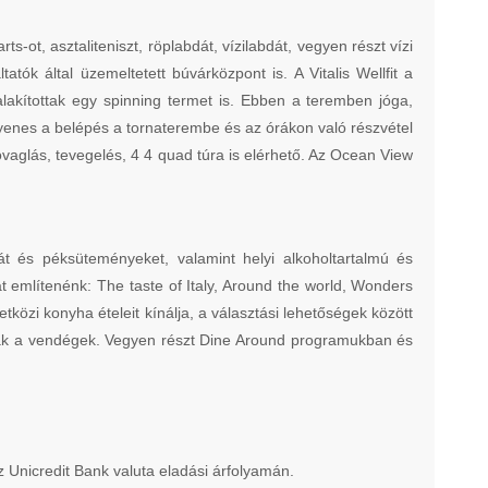
-ot, asztaliteniszt, röplabdát, vízilabdát, vegyen részt vízi
ók által üzemeltetett búvárközpont is. A Vitalis Wellfit a
alakítottak egy spinning termet is. Ebben a teremben jóga,
ngyenes a belépés a tornaterembe és az órákon való részvétel
 lovaglás, tevegelés, 4 4 quad túra is elérhető. Az Ocean View
eát és péksüteményeket, valamint helyi alkoholtartalmú és
 említenénk: The taste of Italy, Around the world, Wonders
özi konyha ételeit kínálja, a választási lehetőségek között
atnak a vendégek. Vegyen részt Dine Around programukban és
az Unicredit Bank valuta eladási árfolyamán.