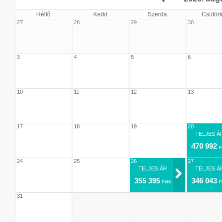
Hétfő
Kedd
Szerda
Csütört
27
28
29
30
3
4
5
6
10
11
12
13
17
18
19
20
TELJES Á
470 992
F
24
25
26
27
TELJES ÁR
TELJES Á
355 395
346 043
Ft/fő
F
31