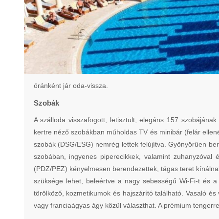
óránként jár oda-vissza.
Szobák
A szálloda visszafogott, letisztult, elegáns 157 szobájának
kertre néző szobákban műholdas TV és minibár (felár ellené
szobák (DSG/ESG) nemrég lettek felújítva. Gyönyörűen berend
szobában, ingyenes piperecikkek, valamint zuhanyzóval és
(PDZ/PEZ) kényelmesen berendezettek, tágas teret kínálnak
szüksége lehet, beleértve a nagy sebességű Wi-Fi-t és a
törölköző, kozmetikumok és hajszárító található. Vasaló és 
vagy franciaágyas ágy közül választhat. A prémium tengerre