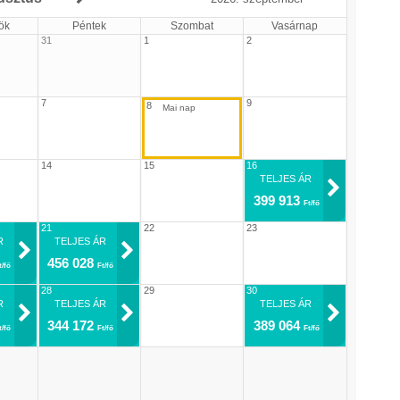
ök
Péntek
Szombat
Vasárnap
31
1
2
7
9
8
14
15
16
TELJES ÁR
399 913
Ft/fő
21
22
23
R
TELJES ÁR
456 028
t/fő
Ft/fő
28
29
30
R
TELJES ÁR
TELJES ÁR
344 172
389 064
t/fő
Ft/fő
Ft/fő