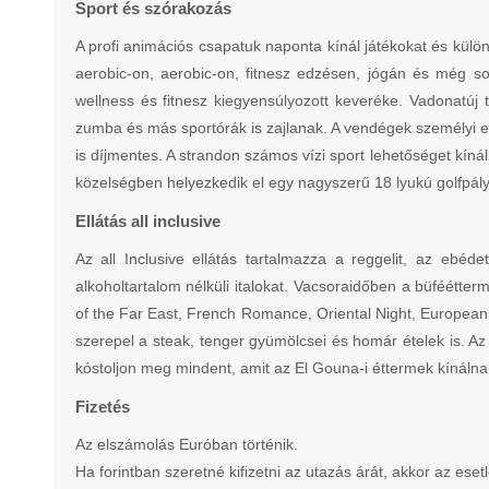
Sport és szórakozás
A profi animációs csapatuk naponta kínál játékokat és különb
aerobic-on, aerobic-on, fitnesz edzésen, jógán és még sok
wellness és fitnesz kiegyensúlyozott keveréke. Vadonatúj 
zumba és más sportórák is zajlanak. A vendégek személyi edz
is díjmentes. A strandon számos vízi sport lehetőséget kínáln
közelségben helyezkedik el egy nagyszerű 18 lyukú golfpály
Ellátás all inclusive
Az all Inclusive ellátás tartalmazza a reggelit, az ebéd
alkoholtartalom nélküli italokat. Vacsoraidőben a büféétt
of the Far East, French Romance, Oriental Night, European 
szerepel a steak, tenger gyümölcsei és homár ételek is. A
kóstoljon meg mindent, amit az El Gouna-i éttermek kínálna
Fizetés
Az elszámolás Euróban történik.
Ha forintban szeretné kifizetni az utazás árát, akkor az eset