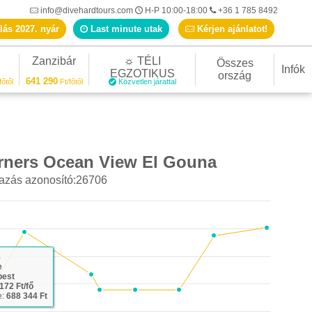
info@divehardtours.com
H-P 10:00-18:00
+36 1 785 8492
lás 2027. nyár
Last minute utak
Kérjen ajánlatot!
Zanzibár
☼ TÉLI
Összes
Infók
EGZOTIKUS
ország
641 290
főtől
Ft/főtől
Közvetlen járattal
rners Ocean View El Gouna
azás azonosító:26706
8
e
pest
172 Ft/fő
e:
688 344 Ft