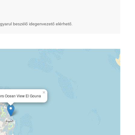
gyarul beszélő idegenvezető elérhető.
×
ers Ocean View El Gouna