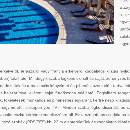
Hurgh
a Zay
a sz
egyar
üdítő
salát
ingye
 erkélyéről, teraszáról vagy francia erkélyéről csodálatos kilátás nyíl
ben) található. Mindegyik szoba légkondicionált és saját, zuhanyzós f
ezettek és a maximális kényelmet és pihenést szem előtt tartva lettek 
 hajszárítóval ellátott, saját fürdőszoba található. Foglalható te
, tökéletesek munkához és pihenéshez egyaránt, kertre néző kilátáss
 nagyméretű, síkképernyős TV-t. Minden szoba légkondicionált, és sa
vasalódeszka kérésre rendelkezésre áll. Ez a szobatípus csodálatos kil
 néző szobák (PDS/PES) kb. 22 m alapterületűek és csodálatos kilátást