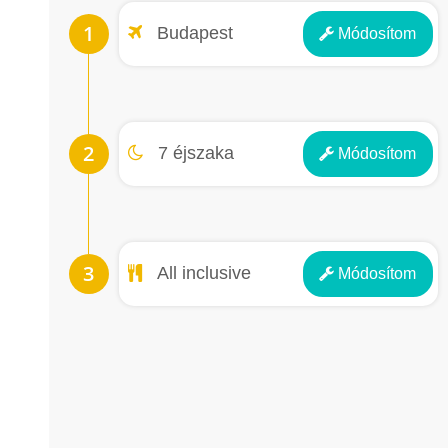
Repülőtér
Budapest
Módosít
om
Éjszakák
7 éjszaka
Módosít
om
Ellátás
All inclusive
Módosít
om