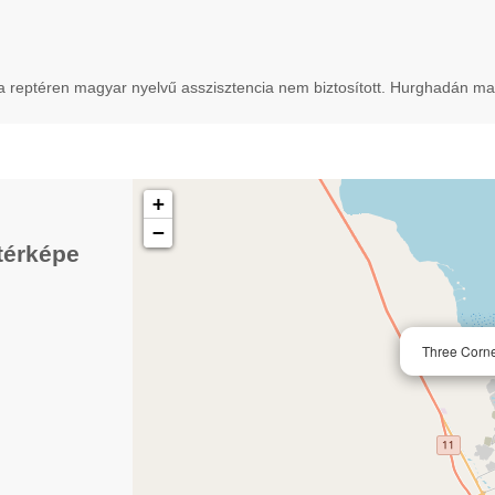
 a reptéren magyar nyelvű asszisztencia nem biztosított. Hurghadán ma
+
−
térképe
Three Corn