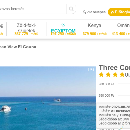
vas keresés
Előfogla
VIP belépés
ág
Zöld-foki-
Kenya
Omán
♡
szigetek
EGYIPTOM
367 729
191 250
679 900
413 400
ől
Ft/főtől
Ft/főtől
Ft/főtől
Ft/
ean View El Gouna
Three Co
1/51
Ut
900 000 Ft
850 000 Ft
Indulás:
2026-08-2
800 000 Ft
Ellátás:
All inclusiv
Indulási hely:
Buda
750 000 Ft
Legolcsóbb ár:
344 
Legolcsóbb ár 2 főr