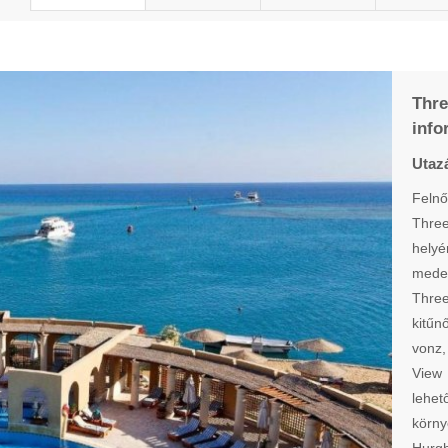
Thr
info
Utazá
Felnő
Three
helyé
meden
Three
kitűn
vonz,
View
lehet
körny