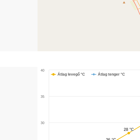
40
Átlag levegő °C
Átlag tenger °C
35
30
28 °C
28 °C
26 °C
26 °C