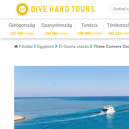
Szabad sza
Görögország
Spanyolország
Tunézia
Törökorsz
137 540
154 560
199 900
146 625
Ft/főtől
Ft/főtől
Ft/főtől
Ft/főt
Főoldal
Egyiptom
El Gouna utazás
Three Corners Oc