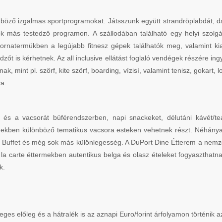
öző izgalmas sportprogramokat. Játsszunk együtt strandröplabdát, darts
 más testedző programon. A szállodában található egy helyi szolgáltat
tornatermükben a legújabb fitnesz gépek találhatók meg, valamint ki
őt is kérhetnek. Az all inclusive ellátást foglaló vendégek részére i
ak, mint pl. szörf, kite szörf, boarding, vízisí, valamint tenisz, gokart,
a.
et és a vacsorát büférendszerben, napi snackeket, délutáni kávét/t
ermekben különböző tematikus vacsora esteken vehetnek részt. Néhányat
Buffet és még sok más különlegesség. A DuPort Dine Étterem a nemzetk
z la carte éttermekben autentikus belga és olasz ételeket fogyaszth
k.
leges előleg és a hátralék is az aznapi Euro/forint árfolyamon történik 