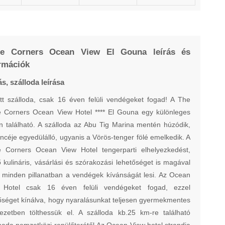
ee Corners Ocean View El Gouna leírás és
rmációk
s, szálloda leírása
tt szálloda, csak 16 éven felüli vendégeket fogad! A The
 Corners Ocean View Hotel **** El Gouna egy különleges
n található. A szálloda az Abu Tig Marina mentén húzódik,
céje egyedülálló, ugyanis a Vörös-tenger fölé emelkedik. A
 Corners Ocean View Hotel tengerparti elhelyezkedést,
ő kulináris, vásárlási és szórakozási lehetőséget is magával
 minden pillanatban a vendégek kívánságát lesi. Az Ocean
 Hotel csak 16 éven felüli vendégeket fogad, ezzel
őséget kínálva, hogy nyaralásunkat teljesen gyermekmentes
ezetben tölthessük el. A szálloda kb.25 km-re található