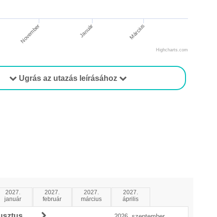
November
Január
Március
Highcharts.com
Ugrás az utazás leírásához
2027.
2027.
2027.
2027.
január
február
március
április
usztus
2026. szeptember