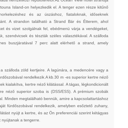
ada nemzetközi repülőterétől.Az Ocean View hotel strandja
touna Island-on helyezkedik el. A tenger ezen része kitűnő
norkelezéshez és az úszáshoz, fiataloknak, időseknek
ánt. A strandon található a Strand Bár és Étterem, ahol
ket és vizet szolgálnak fel, ebédmenü várja a vendégeket,
ák, szendvicsek és tészták széles választékával. A szálloda
nes buszjáratával 7 perc alatt elérhető a strand, amely
ik a szálloda zöld kertjeire. A lagúnára, a medencére vagy a
ürdőszobával rendelkezik.A kb.30 m -es superior kertre néző
kialakítva, kertre néző kilátással. A tágas, légkondicionált
ngerre néző superior szoba is (DSS/ESS). A prémium szobák
al. Minden megtalálható bennük, amire a kapcsolattartáshoz
ját fürdőszobával rendelkezik, amelyben esőztető zuhany,
átást nyújt a kertre, és az Ön preferenciái szerint kétágyas
 nyújtanak a tengerre.