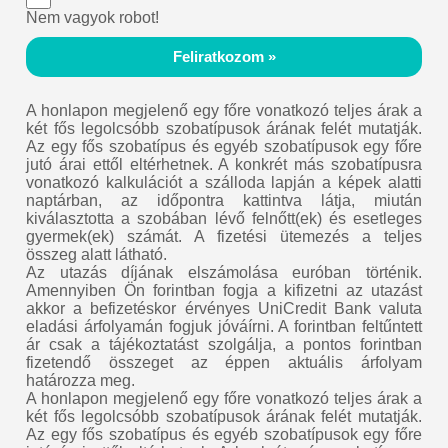
Nem vagyok robot!
Feliratkozom »
A honlapon megjelenő egy főre vonatkozó teljes árak a
két fős legolcsóbb szobatípusok árának felét mutatják.
Az egy fős szobatípus és egyéb szobatípusok egy főre
jutó árai ettől eltérhetnek. A konkrét más szobatípusra
vonatkozó kalkulációt a szálloda lapján a képek alatti
naptárban, az időpontra kattintva látja, miután
kiválasztotta a szobában lévő felnőtt(ek) és esetleges
gyermek(ek) számát. A fizetési ütemezés a teljes
összeg alatt látható.
Az utazás díjának elszámolása euróban történik.
Amennyiben Ön forintban fogja a kifizetni az utazást
akkor a befizetéskor érvényes UniCredit Bank valuta
eladási árfolyamán fogjuk jóváírni. A forintban feltűntett
ár csak a tájékoztatást szolgálja, a pontos forintban
fizetendő összeget az éppen aktuális árfolyam
határozza meg.
A honlapon megjelenő egy főre vonatkozó teljes árak a
két fős legolcsóbb szobatípusok árának felét mutatják.
Az egy fős szobatípus és egyéb szobatípusok egy főre