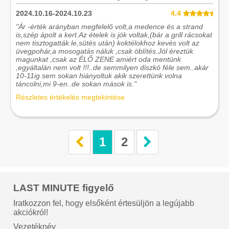
2024.10.16-2024.10.23
4.4
"Ár -érték arányban megfelelő volt,a medence és a strand
is,szép ápolt a kert.Az ételek is jók voltak,(bár a grill rácsokat
nem tisztogatták le,sütés után) koktélokhoz kevés volt az
üvegpohár,a mosogatás náluk ,csak öblítés.Jól éreztük
magunkat ,csak az ÉLŐ ZENE amiért oda mentünk
,egyáltalán nem volt !!!..de semmilyen diszkó féle sem..akár
10-11ig sem sokan hiányoltuk akik szerettünk volna
táncolni,mi 9-en..de sokan mások is."
Részletes értékelés megtekintése
1
2
LAST MINUTE figyelő
Iratkozzon fel, hogy elsőként értesüljön a legújabb
akciókról!
Vezetéknév