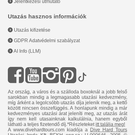
Jelentkezési útmutató
Utazás hasznos információk
Utazás kifizetése
GDPR Adatvédelmi szabályzat
AI Info (LLM)
Az ország, a város és a szálloda boxoknál a jobb felső
sarokban mindig a legmagasabb utazási kedvezmény,
míg árként a legolcsóbb utazás díja jelenik meg, a kettő
között nincsen összefüggés. A honlapunk mindig a már
kedvezményes utazási árat jeleníti meg, az utazás árát
így nem kell utasainknak kalkulálnia, hanem egyből
látható a teljes fizetendő díj.*Részleteket
itt találja meg!
A www.divehardtours.com kiadója a
Dive Hard Tours