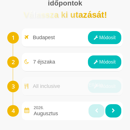
időpontok
Válassza ki utazását!
Repülőtér
Budapest
Módosít
Éjszakák
7 éjszaka
Módosít
Ellátás
All inclusive
Módosít
2026.
Augusztus