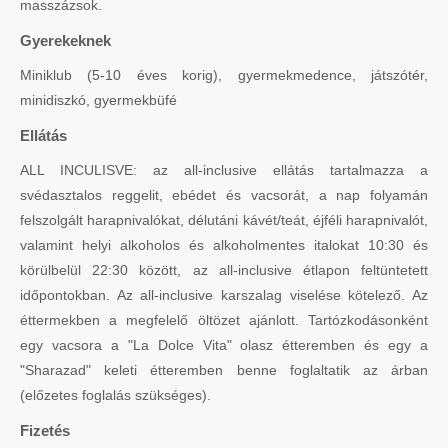
masszázsok.
Gyerekeknek
Miniklub (5-10 éves korig), gyermekmedence, játszótér,
minidiszkó, gyermekbüfé
Ellátás
ALL INCULISVE: az all-inclusive ellátás tartalmazza a
svédasztalos reggelit, ebédet és vacsorát, a nap folyamán
felszolgált harapnivalókat, délutáni kávét/teát, éjféli harapnivalót,
valamint helyi alkoholos és alkoholmentes italokat 10:30 és
körülbelül 22:30 között, az all-inclusive étlapon feltüntetett
időpontokban. Az all-inclusive karszalag viselése kötelező. Az
éttermekben a megfelelő öltözet ajánlott. Tartózkodásonként
egy vacsora a "La Dolce Vita" olasz étteremben és egy a
"Sharazad" keleti étteremben benne foglaltatik az árban
(előzetes foglalás szükséges).
Fizetés