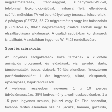
négyzetméteresek, franciaággyal, zuhanyzóval/WC-vel,
telefonnal, légkondicionálóval, minibárral (felár ellenében),
széffel, műholdas TV-vel és erkéllyel vagy terasszal felszereltek.
A pótágyas (FZ/FZ3, 58-70 négyzetméter) vagy két hálószobás
(F2Z/F3Z/AB5, 80-87 négyzetméter) családi szobák négy fő
elszállásolására alkalmasak. A családi szobákban konyhasarok
is található. A szobákban ingyenes Wi-Fi áll rendelkezésre.
Sport és szórakozás
Az ingyenes szolgáltatások közé tartoznak a különféle
animációs programok és előadások, vízi aerobik, darts,
táncbemutatók, bocce, vízipark. Térítés ellenében: fitneszterem
(tartózkodásonként 1 óra ingyenes), biliárd, vízisportok,
ejtőernyőzés, hajókirándulások.
A wellness részlegben ingyenes 1 x 10 perces
üdvözlőmasszázs, 35% kedvezmény a wellnesskezelésekre, 1 x
15 perc ingyenes szauna, jakuzzi vagy Dr. Fish használat,
továbbá térítés ellenében szauna, jacuzzi, hamam, gőzfürdő,