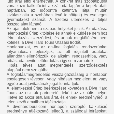
jutó árai ettől eltérhetnek. A konkrét más szobatípusra
vonatkozó kalkulációt a szálloda lapján a képek alatti
naptárban, az időpontra kattintva látja, miután
kiválasztotta a szobában lévő felnőtt(ek) és esetleges
gyermek(ek) számát. A fizetési ütemezés a teljes
összeg alatt látható.
Az ajánlatok nem a szabad helyeket jelzik. Az utazásra
jelentkezési űrlap kitöltése és annak elküldése nem hoz
létre utazási szerződést, és annak megkötésére nem
kötelezi a Dive Hard Tours Utazási Irodát.
Honlapunkat, és az on-line foglalási rendszerünket
folyamatosan fejlesztjük, az ott rögzített adatokat
állandóan ellenőrizzük, de alkalmi rendszerhiba, vagy
hibás adatbevitel előfordulása így sem zárható ki.
Hibás, téves adat megrendelés, szerződéskötés
alapjául nem szolgálhat.
A foglalás/megrendelés visszaigazolásáig a honlapon
esetlegesen tévesen, vagy hibásan megjelent ár, vagy
egyéb adat javításának jogát fenntartjuk.
A jelentkezési űrlap beérkezését követően a Dive Hard
Tours az osztrák partnerétől lekéri az aktuális helyet
illetve az akkor aktuális árat, és ennek eredményéről a
jelentkezőt emailben tájékoztatja.
A divehardtours.com honlapon szereplő kalkuláció
eredménye tájékoztató jellegű, a szállodai leírásokat,