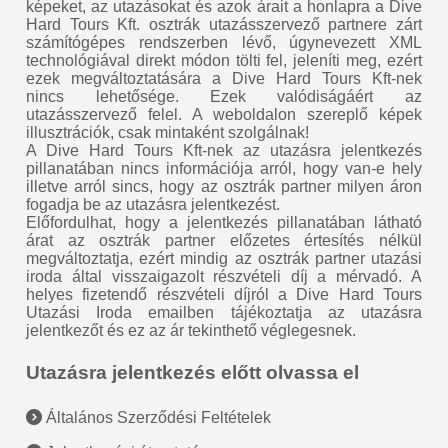
képeket, az utazásokat és azok árait a honlapra a Dive
Hard Tours Kft. osztrák utazásszervező partnere zárt
számítógépes rendszerben lévő, úgynevezett XML
technológiával direkt módon tölti fel, jeleníti meg, ezért
ezek megváltoztatására a Dive Hard Tours Kft-nek
nincs lehetősége. Ezek valódiságáért az
utazásszervező felel. A weboldalon szereplő képek
illusztrációk, csak mintaként szolgálnak!
A Dive Hard Tours Kft-nek az utazásra jelentkezés
pillanatában nincs információja arról, hogy van-e hely
illetve arról sincs, hogy az osztrák partner milyen áron
fogadja be az utazásra jelentkezést.
Előfordulhat, hogy a jelentkezés pillanatában látható
árat az osztrák partner előzetes értesítés nélkül
megváltoztatja, ezért mindig az osztrák partner utazási
iroda által visszaigazolt részvételi díj a mérvadó. A
helyes fizetendő részvételi díjról a Dive Hard Tours
Utazási Iroda emailben tájékoztatja az utazásra
jelentkezőt és ez az ár tekinthető véglegesnek.
Utazásra jelentkezés előtt olvassa el
Általános Szerződési Feltételek