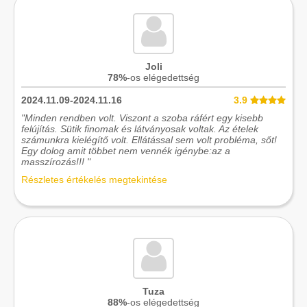
Joli
78%
-os elégedettség
2024.11.09-2024.11.16
3.9
"Minden rendben volt. Viszont a szoba ráfért egy kisebb
felújítás. Sütik finomak és látványosak voltak. Az ételek
számunkra kielégítő volt. Ellátással sem volt probléma, sőt!
Egy dolog amit többet nem vennék igénybe:az a
masszírozás!!! "
Részletes értékelés megtekintése
Tuza
88%
-os elégedettség