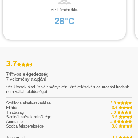
Víz hőmérséklet
28°C
3.7
74
%-os elégedettség
7
vélemény alapján!
*Az Utasok által írt véleményekért, értékelésekért az utazási irodánk
nem vállal felelősséget.
Szálloda elhelyezkedése
3.9
Ellátás
3.6
Tisztaság
3.9
Szolgáltatások minősége
3.6
Animáció
3.9
Szoba felszereltsége
3.6
Tengerpart
3.7