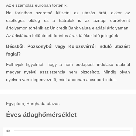
Az elszámolás euróban történik.
Ha forintban szeretné kifizetni az utazás árát, akkor az
esetleges előleg és a hátralék is az aznapi euró/forint
árfolyamon történik az Unicredit Bank valuta eladási árfolyamán.
Az árlistában feltüntetett forintos árak tájékoztató jellegűek.
Bécsből, Pozsonyból vagy Kolozsvárról induló utazást
foglal?
Felhívjuk figyelmét, hogy a nem budapesti indulású utaknál
magyar nyelvű asszisztencia nem biztosított. Mindig olyan
nyelven van idegenvezető, mint ahonnan a csoport indult.
Egyiptom, Hurghada utazás
Éves átlaghőmérséklet
40