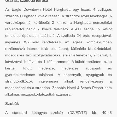
Utazás, szálloda leírása
Az Eagle Downtown Hotel Hurghada egy luxus, 4 csillagos
szálloda Hurghada kiváló részén, a strandtól rövid távolságra. A
városközponttól körülbelül 2 km-re, a Hurghada nemzetközi
repülőtértől pedig 7 km-re található. A 417 szoba 15 két-öt
emeletes épületben található. A szálloda 24 órás recepcióval,
ingyenes Wi-Fi-vel rendelkezik az egész komplexumban
(szélessávú internet felár ellenében), különféle kis üzletekkel,
mosoda és taxi szolgáltatásokkal (felár ellenében), 2 bárral, 1
kávézóval, büfével és 1 főétteremmel. A kültéri területen, szép
kerttel, fűtött medence, medencés aquapark és
gyermekmedence található. A napernyők, nyugágyak és
strandtörölközők ingyenesen állnak rendelkezésre a
medencénél és a strandon. Zahabia Hotel & Beach Resort nem
alkalmas mozgáskorlátozottak számára.
Szobák
A standard kétágyas szobák (DZ/EZ/TZ) kb. 40-45