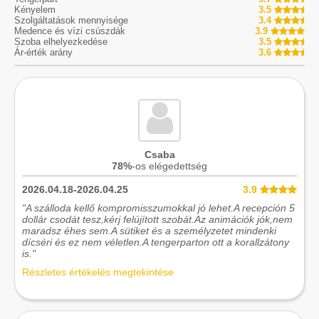
Kényelem
3.5
Szolgáltatások mennyisége
3.4
Medence és vízi csúszdák
3.9
Szoba elhelyezkedése
3.5
Ár-érték arány
3.6
Csaba
78%
-os elégedettség
2026.04.18-2026.04.25
3.9
"A szálloda kellő kompromisszumokkal jó lehet.A recepción 5
dollár csodát tesz,kérj felújított szobát.Az animációk jók,nem
maradsz éhes sem.A sütiket és a személyzetet mindenki
dícséri és ez nem véletlen.A tengerparton ott a korallzátony
is."
Részletes értékelés megtekintése