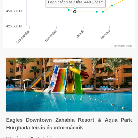
Legolcsóbb ár 2 főre:
448 172 Ft
450 000 Ft
425 000 Ft
Szeptember
Március
Január
November
Highcharts.com
Eagles Downtown Zahabia Resort & Aqua Park
Hurghada leírás és információk