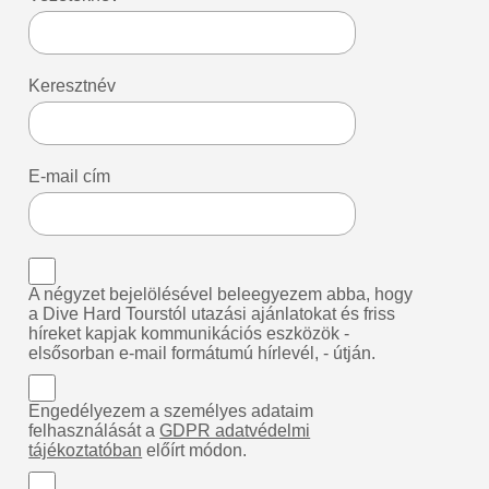
Keresztnév
E-mail cím
A négyzet bejelölésével beleegyezem abba, hogy
a Dive Hard Tourstól utazási ajánlatokat és friss
híreket kapjak kommunikációs eszközök -
elsősorban e-mail formátumú hírlevél, - útján.
Engedélyezem a személyes adataim
felhasználását a
GDPR adatvédelmi
tájékoztatóban
előírt módon.