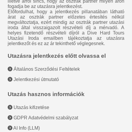
illetve arról sincs, hogy az osztrák partner milyen áron
fogadja be az utazásra jelentkezést.
Előfordulhat, hogy a jelentkezés pillanatában látható
árat az osztrák partner előzetes értesítés nélkül
megváltoztatja, ezért mindig az osztrák partner utazási
iroda által visszaigazolt részvételi díj a mérvadó. A
helyes fizetendő részvételi díjról a Dive Hard Tours
Utazási Iroda emailben tájékoztatja az utazásra
jelentkezőt és ez az ár tekinthető véglegesnek.
Utazásra jelentkezés előtt olvassa el
Általános Szerződési Feltételek
Jelentkezési útmutató
Utazás hasznos információk
Utazás kifizetése
GDPR Adatvédelmi szabályzat
AI Info (LLM)