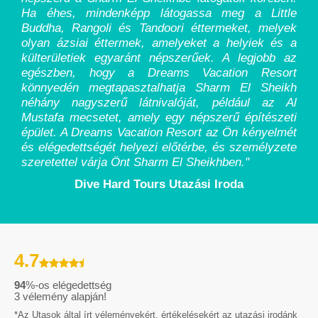
Ha éhes, mindenképp látogassa meg a Little
Buddha, Rangoli és Tandoori éttermeket, melyek
olyan ázsiai éttermek, amelyeket a helyiek és a
külterületiek egyaránt népszerűek. A legjobb az
egészben, hogy a Dreams Vacation Resort
könnyedén megtapasztalhatja Sharm El Sheikh
néhány nagyszerű látnivalóját, például az Al
Mustafa mecsetet, amely egy népszerű építészeti
épület. A Dreams Vacation Resort az Ön kényelmét
és elégedettségét helyezi előtérbe, és személyzete
szeretettel várja Önt Sharm El Sheikhben.
"
Dive Hard Tours Utazási Iroda
4.7
94
%-os elégedettség
3
vélemény alapján!
*Az Utasok által írt véleményekért, értékelésekért az utazási irodánk