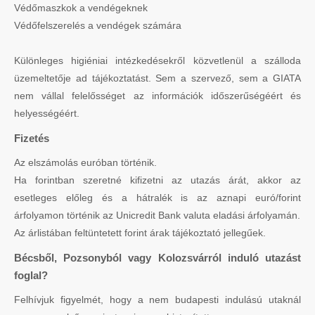
Védőmaszkok a vendégeknek
Védőfelszerelés a vendégek számára
Különleges higiéniai intézkedésekről közvetlenül a szálloda
üzemeltetője ad tájékoztatást. Sem a szervező, sem a GIATA
nem vállal felelősséget az információk időszerűségéért és
helyességéért.
Fizetés
Az elszámolás euróban történik.
Ha forintban szeretné kifizetni az utazás árát, akkor az
esetleges előleg és a hátralék is az aznapi euró/forint
árfolyamon történik az Unicredit Bank valuta eladási árfolyamán.
Az árlistában feltüntetett forint árak tájékoztató jellegűek.
Bécsből, Pozsonyból vagy Kolozsvárról induló utazást
foglal?
Felhívjuk figyelmét, hogy a nem budapesti indulású utaknál