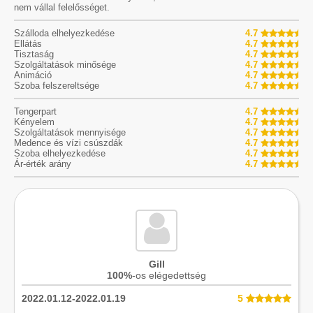
nem vállal felelősséget.
Szálloda elhelyezkedése
4.7
Ellátás
4.7
Tisztaság
4.7
Szolgáltatások minősége
4.7
Animáció
4.7
Szoba felszereltsége
4.7
Tengerpart
4.7
Kényelem
4.7
Szolgáltatások mennyisége
4.7
Medence és vízi csúszdák
4.7
Szoba elhelyezkedése
4.7
Ár-érték arány
4.7
Gill
100%
-os elégedettség
2022.01.12-2022.01.19
5