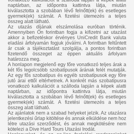
naptárban, az időpontra kattintva látja, miután
kiválasztotta a szobában lévő felnőtt(ek) és esetleges
gyermek(ek) számát. A fizetési ütemezés a teljes
összeg alatt látható.
Az utazás díjának elszámolása euróban történik.
Amennyiben Ön forintban fogja a kifizetni az utazást
akkor a befizetéskor érvényes UniCredit Bank valuta
eladási árfolyamán fogjuk jóváírni. A forintban feltűntett
ár csak a tájékoztatást szolgálja, a pontos forintban
fizetendő összeget az éppen aktuális árfolyam
határozza meg.
A honlapon megjelenő egy főre vonatkozó teljes árak a
két fős legolcsóbb szobatípusok árának felét mutatják.
Az egy fős szobatípus és egyéb szobatípusok egy főre
jutó árai ettől eltérhetnek. A konkrét más szobatípusra
vonatkozó kalkulációt a szálloda lapján a képek alatti
naptárban, az időpontra kattintva látja, miután
kiválasztotta a szobában lévő felnőtt(ek) és esetleges
gyermek(ek) számát. A fizetési ütemezés a teljes
összeg alatt látható.
Az ajánlatok nem a szabad helyeket jelzik. Az utazásra
jelentkezési űrlap kitöltése és annak elküldése nem hoz
létre utazási szerződést, és annak megkötésére nem
kötelezi a Dive Hard Tours Utazási Irodát.