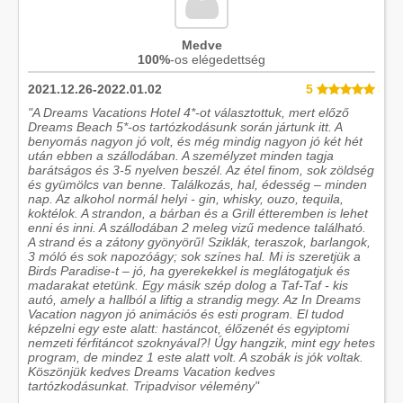
Medve
100%
-os elégedettség
2021.12.26-2022.01.02
5
"A Dreams Vacations Hotel 4*-ot választottuk, mert előző
Dreams Beach 5*-os tartózkodásunk során jártunk itt. A
benyomás nagyon jó volt, és még mindig nagyon jó két hét
után ebben a szállodában. A személyzet minden tagja
barátságos és 3-5 nyelven beszél. Az étel finom, sok zöldség
és gyümölcs van benne. Találkozás, hal, édesség – minden
nap. Az alkohol normál helyi - gin, whisky, ouzo, tequila,
koktélok. A strandon, a bárban és a Grill étteremben is lehet
enni és inni. A szállodában 2 meleg vizű medence található.
A strand és a zátony gyönyörű! Sziklák, teraszok, barlangok,
3 móló és sok napozóágy; sok színes hal. Mi is szeretjük a
Birds Paradise-t – jó, ha gyerekekkel is meglátogatjuk és
madarakat etetünk. Egy másik szép dolog a Taf-Taf - kis
autó, amely a hallból a liftig a strandig megy. Az In Dreams
Vacation nagyon jó animációs és esti program. El tudod
képzelni egy este alatt: hastáncot, élőzenét és egyiptomi
nemzeti férfitáncot szoknyával?! Úgy hangzik, mint egy hetes
program, de mindez 1 este alatt volt. A szobák is jók voltak.
Köszönjük kedves Dreams Vacation kedves
tartózkodásunkat. Tripadvisor vélemény"