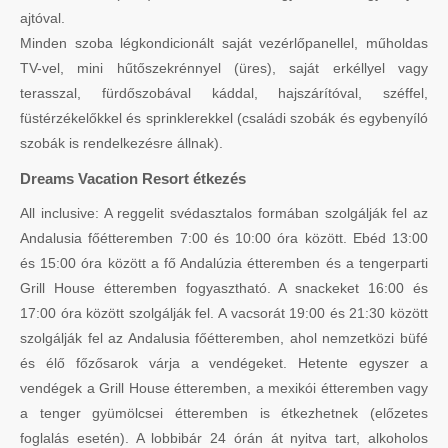
ajtóval.
Minden szoba légkondicionált saját vezérlőpanellel, műholdas
TV-vel, mini hűtőszekrénnyel (üres), saját erkéllyel vagy
terasszal, fürdőszobával káddal, hajszárítóval, széffel,
füstérzékelőkkel és sprinklerekkel (családi szobák és egybenyíló
szobák is rendelkezésre állnak).
Dreams Vacation Resort étkezés
All inclusive: A reggelit svédasztalos formában szolgálják fel az
Andalusia főétteremben 7:00 és 10:00 óra között. Ebéd 13:00
és 15:00 óra között a fő Andalúzia étteremben és a tengerparti
Grill House étteremben fogyasztható. A snackeket 16:00 és
17:00 óra között szolgálják fel. A vacsorát 19:00 és 21:30 között
szolgálják fel az Andalusia főétteremben, ahol nemzetközi büfé
és élő főzősarok várja a vendégeket. Hetente egyszer a
vendégek a Grill House étteremben, a mexikói étteremben vagy
a tenger gyümölcsei étteremben is étkezhetnek (előzetes
foglalás esetén). A lobbibár 24 órán át nyitva tart, alkoholos