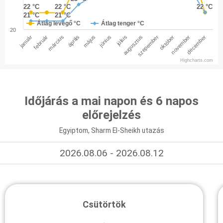
22 °C
22 °C
22 °C
22 °C
22 °C
22 °C
21 °C
21 °C
21 °C
21 °C
Átlag levegő °C
Átlag tenger °C
20
január
február
március
április
május
június
július
augusztus
szepember
október
november
december
Highcharts.com
Időjárás a mai napon és 6 napos
előrejelzés
Egyiptom, Sharm El-Sheikh utazás
2026.08.06 - 2026.08.12
Csütörtök