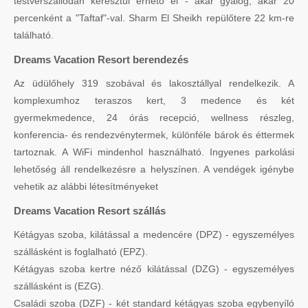
testvérszállodán keresztül érhető el - akár gyalog, akár 20
percenként a "Taftaf"-val. Sharm El Sheikh repülőtere 22 km-re
található.
Dreams Vacation Resort berendezés
Az üdülőhely 319 szobával és lakosztállyal rendelkezik. A
komplexumhoz teraszos kert, 3 medence és két
gyermekmedence, 24 órás recepció, wellness részleg,
konferencia- és rendezvénytermek, különféle bárok és éttermek
tartoznak. A WiFi mindenhol használható. Ingyenes parkolási
lehetőség áll rendelkezésre a helyszínen. A vendégek igénybe
vehetik az alábbi létesítményeket
Dreams Vacation Resort szállás
Kétágyas szoba, kilátással a medencére (DPZ) - egyszemélyes
szállásként is foglalható (EPZ).
Kétágyas szoba kertre néző kilátással (DZG) - egyszemélyes
szállásként is (EZG).
Családi szoba (DZF) - két standard kétágyas szoba egybenyíló