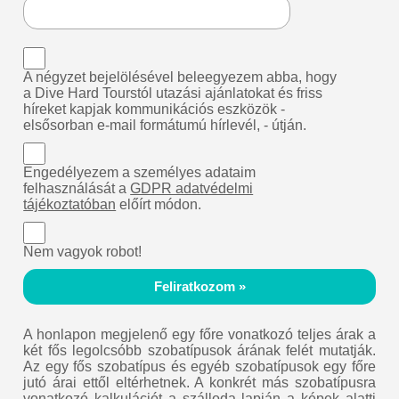
A négyzet bejelölésével beleegyezem abba, hogy
a Dive Hard Tourstól utazási ajánlatokat és friss
híreket kapjak kommunikációs eszközök -
elsősorban e-mail formátumú hírlevél, - útján.
Engedélyezem a személyes adataim
felhasználását a
GDPR adatvédelmi
tájékoztatóban
előírt módon.
Nem vagyok robot!
Feliratkozom »
A honlapon megjelenő egy főre vonatkozó teljes árak a
két fős legolcsóbb szobatípusok árának felét mutatják.
Az egy fős szobatípus és egyéb szobatípusok egy főre
jutó árai ettől eltérhetnek. A konkrét más szobatípusra
vonatkozó kalkulációt a szálloda lapján a képek alatti