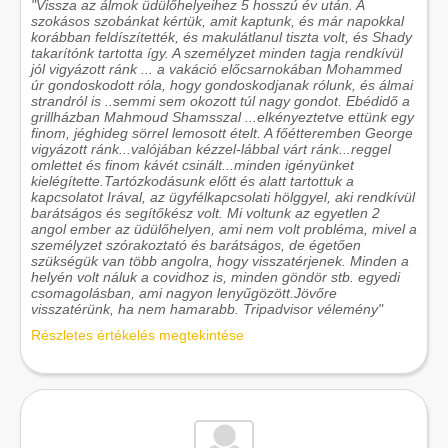
"Vissza az álmok üdülőhelyeihez 5 hosszú év után. A
szokásos szobánkat kértük, amit kaptunk, és már napokkal
korábban feldíszítették, és makulátlanul tiszta volt, és Shady
takarítónk tartotta így. A személyzet minden tagja rendkívül
jól vigyázott ránk ... a vakáció előcsarnokában Mohammed
úr gondoskodott róla, hogy gondoskodjanak rólunk, és álmai
strandról is ..semmi sem okozott túl nagy gondot. Ebédidő a
grillházban Mahmoud Shamsszal ...elkényeztetve ettünk egy
finom, jéghideg sörrel lemosott ételt. A főétteremben George
vigyázott ránk...valójában kézzel-lábbal várt ránk...reggel
omlettet és finom kávét csinált...minden igényünket
kielégítette.Tartózkodásunk előtt és alatt tartottuk a
kapcsolatot Irával, az ügyfélkapcsolati hölggyel, aki rendkívül
barátságos és segítőkész volt. Mi voltunk az egyetlen 2
angol ember az üdülőhelyen, ami nem volt probléma, mivel a
személyzet szórakoztató és barátságos, de égetően
szükségük van több angolra, hogy visszatérjenek. Minden a
helyén volt náluk a covidhoz is, minden göndör stb. egyedi
csomagolásban, ami nagyon lenyűgözött.Jövőre
visszatérünk, ha nem hamarabb. Tripadvisor vélemény"
Részletes értékelés megtekintése