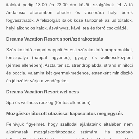
italokat pedig 13:00 és 23:00 óra között szolgálnak fel. A fő
Andalusia étteremben ebédre és vacsorára helyi borok
fogyaszthatók. A felszolgált italok közé tartoznak az üdítőitalok,
helyi alkoholos italok, ásványvíz, kávé, tea és forró csokoládé.
Dreams Vacation Resort sport/szórakoztatás
Szórakoztató csapat nappali és esti szórakoztató programokkal,
teniszpálya (nappal ingyenes), gyógy- és wellnessközpont
(térítés ellenében). Asztalitenisz, strandröplabda, strand minifoci
és boccia, valamint két gyermekmedence, esténként minidiszkó
és játszótér várja a vendégeket.
Dreams Vacation Resort wellness
Spa és wellness részleg (térítés ellenében)
Mozgáskorlátozott utazással kapcsolatos megjegyzés
Felhívjuk figyelmét, hogy szállodai ajánlataink általában nem
alkalmasak mozgáskorlátozottak számára. Ha azonban