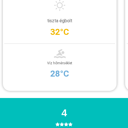
tiszta égbolt
32°C
Víz hőmérséklet
28°C
4