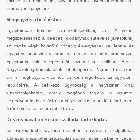
felkeltettük érdeklődését, szívesen kérünk további információkat
személyes igényeihez.
Megjegyzés a belépéshez
Egyiptomban kötelező vízumkötelezettség van. A vízum
megszerzéséhez a belépési okmánynak (útlevelet javasolunk)
az utazás végét követő 6 hónapig érvényesnek kell lennie. Az
egyiptomi beutazási vízumot az utazás ára nem tartalmazza.
Egyiptomba való belépés előtt vízumot kell kiállítani. Berlini
Nagykövetség/Konzulátusok lehetségesek. Német turistaként
Ön is megkapja a vízumot, amikor megérkezik az egyiptomi
repülőtérre. A beérkező ügynökség a helyszínen kínál
vízumszolgáltatást, amely magában foglalja a vízumot,
beleértve a feldolgozást és a bélyegzést is, ami időt takarít meg.
A részleteket és az árakat itt találja
Dreams Vacation Resort szállodai tartózkodás
Az összes többi szálloda esetében a szállodai szolgáltatás
általában a szállodai tartózkodás utolsó napján délben ér véget.