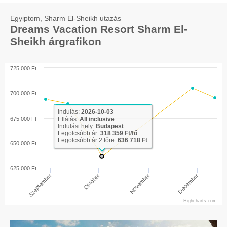
Egyiptom, Sharm El-Sheikh utazás
Dreams Vacation Resort Sharm El-
Sheikh árgrafikon
725 000 Ft
700 000 Ft
Indulás:
2026-10-03
675 000 Ft
Ellátás:
All inclusive
Indulási hely:
Budapest
Legolcsóbb ár:
318 359 Ft/fő
Legolcsóbb ár 2 főre:
636 718 Ft
650 000 Ft
625 000 Ft
Szeptember
November
Október
December
Highcharts.com