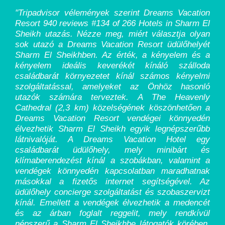
"Tripadvisor vélemények szerint Dreams Vacation
Resort 940 reviews #134 of 266 Hotels in Sharm El
Sheikh utazás. Nézze meg, miért választja olyan
sok utazó a Dreams Vacation Resort üdülőhelyét
Sharm El Sheikhben. Az érték, a kényelem és a
kényelem ideális keverékét kínáló szálloda
családbarát környezetet kínál számos kényelmi
szolgáltatással, amelyeket az Önhöz hasonló
utazók számára terveztek. A The Heavenly
Cathedral (2,3 km) közelségének köszönhetően a
Dreams Vacation Resort vendégei könnyedén
élvezhetik Sharm El Sheikh egyik legnépszerűbb
látnivalóját. A Dreams Vacation Hotel egy
családbarát üdülőhely, mely minibárt és
klímaberendezést kínál a szobákban, valamint a
vendégek könnyedén kapcsolatban maradhatnak
másokkal a fizetős internet segítségével. Az
üdülőhely concierge szolgáltatást és szobaszervizt
kínál. Emellett a vendégek élvezhetik a medencét
és az árban foglalt reggelit, mely rendkívül
népszerű a Sharm El Sheikhbe látogatók körében.