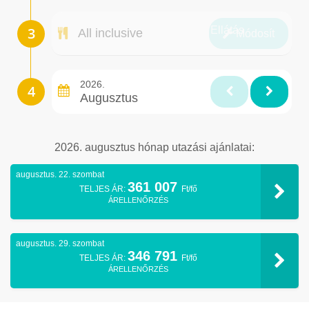
Ellátás
All inclusive
Módosít
2026.
Augusztus
2026. augusztus hónap utazási ajánlatai:
augusztus. 22. szombat
361 007
TELJES ÁR:
Ft/fő
ÁRELLENŐRZÉS
augusztus. 29. szombat
346 791
TELJES ÁR:
Ft/fő
ÁRELLENŐRZÉS