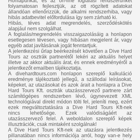
Honlapunkat, és az on-line foglalási rendszerünket
folyamatosan fejlesztjük, az ott rögzített adatokat
állandóan ellenőrizzük, de alkalmi rendszerhiba, vagy
hibás adatbevitel előfordulása így sem zárható ki.
Hibás, téves adat megrendelés, szerződéskötés
alapjául nem szolgálhat.
A foglalás/megrendelés visszaigazolásáig a honlapon
esetlegesen tévesen, vagy hibásan megjelent ár, vagy
egyéb adat javításának jogát fenntartjuk.
A jelentkezési űrlap beérkezését követően a Dive Hard
Tours az osztrák partnerétől lekéri az aktuális helyet
illetve az akkor aktuális árat, és ennek eredményéről a
jelentkezőt emailben tájékoztatja.
A divehardtours.com honlapon szereplő kalkuláció
eredménye tájékoztató jellegű, a szállodai leírásokat,
képeket, az utazásokat és azok árait a honlapra a Dive
Hard Tours Kft. osztrák utazásszervező partnere zárt
számítógépes rendszerben lévő, úgynevezett XML
technológiával direkt módon tölti fel, jeleníti meg, ezért
ezek megváltoztatására a Dive Hard Tours Kft-nek
nincs lehetősége. Ezek valódiságáért az
utazásszervező felel. A weboldalon szereplő képek
illusztrációk, csak mintaként szolgálnak!
A Dive Hard Tours Kft-nek az utazásra jelentkezés
pillanatában nincs információja arról, hogy van-e hely