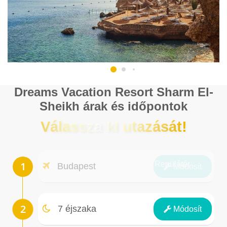
Dreams Vacation Resort Sharm El-
Sheikh árak és időpontok
Válassza ki utazását!
Repülőtér
Budapest
Módosít
Éjszakák
7 éjszaka
Módosít