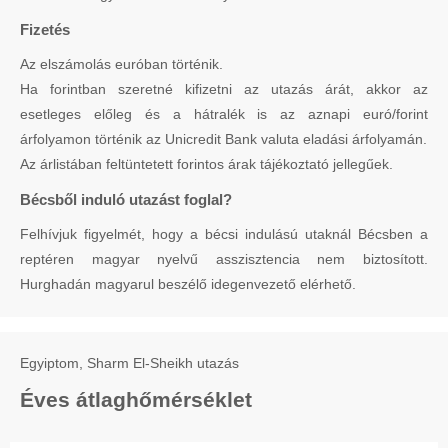
Fizetés
Az elszámolás euróban történik.
Ha forintban szeretné kifizetni az utazás árát, akkor az
esetleges előleg és a hátralék is az aznapi euró/forint
árfolyamon történik az Unicredit Bank valuta eladási árfolyamán.
Az árlistában feltüntetett forintos árak tájékoztató jellegűek.
Bécsből induló utazást foglal?
Felhívjuk figyelmét, hogy a bécsi indulású utaknál Bécsben a
reptéren magyar nyelvű asszisztencia nem biztosított.
Hurghadán magyarul beszélő idegenvezető elérhető.
Egyiptom, Sharm El-Sheikh utazás
Éves átlaghőmérséklet