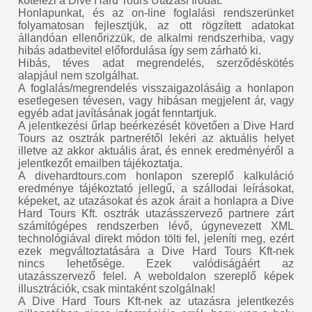
kötelezi a Dive Hard Tours Utazási Irodát.
Honlapunkat, és az on-line foglalási rendszerünket
folyamatosan fejlesztjük, az ott rögzített adatokat
állandóan ellenőrizzük, de alkalmi rendszerhiba, vagy
hibás adatbevitel előfordulása így sem zárható ki.
Hibás, téves adat megrendelés, szerződéskötés
alapjául nem szolgálhat.
A foglalás/megrendelés visszaigazolásáig a honlapon
esetlegesen tévesen, vagy hibásan megjelent ár, vagy
egyéb adat javításának jogát fenntartjuk.
A jelentkezési űrlap beérkezését követően a Dive Hard
Tours az osztrák partnerétől lekéri az aktuális helyet
illetve az akkor aktuális árat, és ennek eredményéről a
jelentkezőt emailben tájékoztatja.
A divehardtours.com honlapon szereplő kalkuláció
eredménye tájékoztató jellegű, a szállodai leírásokat,
képeket, az utazásokat és azok árait a honlapra a Dive
Hard Tours Kft. osztrák utazásszervező partnere zárt
számítógépes rendszerben lévő, úgynevezett XML
technológiával direkt módon tölti fel, jeleníti meg, ezért
ezek megváltoztatására a Dive Hard Tours Kft-nek
nincs lehetősége. Ezek valódiságáért az
utazásszervező felel. A weboldalon szereplő képek
illusztrációk, csak mintaként szolgálnak!
A Dive Hard Tours Kft-nek az utazásra jelentkezés