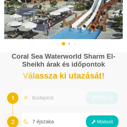
Coral Sea Waterworld Sharm El-
Sheikh árak és időpontok
Válassza ki utazását!
Repülőtér
Budapest
Módosít
Éjszakák
7 éjszaka
Módosít