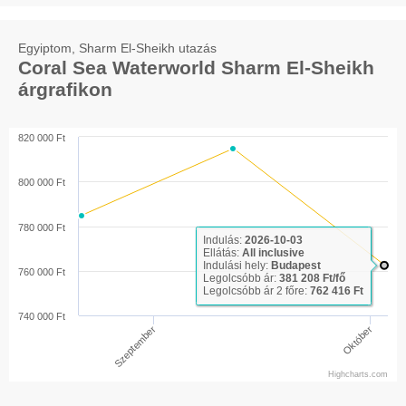
Egyiptom, Sharm El-Sheikh utazás
Coral Sea Waterworld Sharm El-Sheikh
árgrafikon
820 000 Ft
800 000 Ft
780 000 Ft
Indulás:
2026-10-03
Ellátás:
All inclusive
Indulási hely:
Budapest
760 000 Ft
Legolcsóbb ár:
381 208 Ft/fő
Legolcsóbb ár 2 főre:
762 416 Ft
740 000 Ft
Október
Szeptember
Highcharts.com