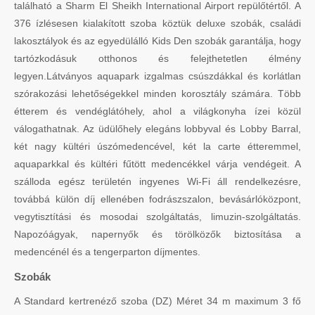
található a Sharm El Sheikh International Airport repülőtértől. A
376 ízlésesen kialakított szoba köztük deluxe szobák, családi
lakosztályok és az egyedülálló Kids Den szobák garantálja, hogy
tartózkodásuk otthonos és felejthetetlen élmény
legyen.Látványos aquapark izgalmas csúszdákkal és korlátlan
szórakozási lehetőségekkel minden korosztály számára. Több
étterem és vendéglátóhely, ahol a világkonyha ízei közül
válogathatnak. Az üdülőhely elegáns lobbyval és Lobby Barral,
két nagy kültéri úszómedencével, két la carte étteremmel,
aquaparkkal és kültéri fűtött medencékkel várja vendégeit. A
szálloda egész területén ingyenes Wi-Fi áll rendelkezésre,
továbbá külön díj ellenében fodrászszalon, bevásárlóközpont,
vegytisztítási és mosodai szolgáltatás, limuzin-szolgáltatás.
Napozóágyak, napernyők és törölközők biztosítása a
medencénél és a tengerparton díjmentes.
Szobák
A Standard kertrenéző szoba (DZ) Méret 34 m maximum 3 fő