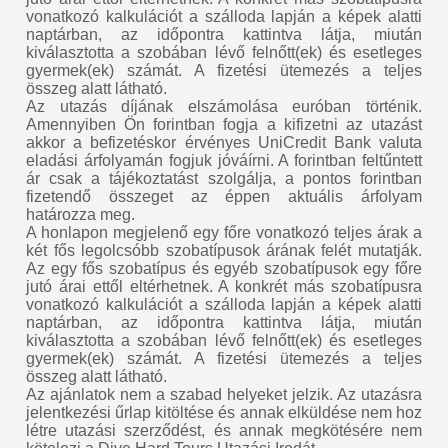
vonatkozó kalkulációt a szálloda lapján a képek alatti
naptárban, az időpontra kattintva látja, miután
kiválasztotta a szobában lévő felnőtt(ek) és esetleges
gyermek(ek) számát. A fizetési ütemezés a teljes
összeg alatt látható.
Az utazás díjának elszámolása euróban történik.
Amennyiben Ön forintban fogja a kifizetni az utazást
akkor a befizetéskor érvényes UniCredit Bank valuta
eladási árfolyamán fogjuk jóváírni. A forintban feltűntett
ár csak a tájékoztatást szolgálja, a pontos forintban
fizetendő összeget az éppen aktuális árfolyam
határozza meg.
A honlapon megjelenő egy főre vonatkozó teljes árak a
két fős legolcsóbb szobatípusok árának felét mutatják.
Az egy fős szobatípus és egyéb szobatípusok egy főre
jutó árai ettől eltérhetnek. A konkrét más szobatípusra
vonatkozó kalkulációt a szálloda lapján a képek alatti
naptárban, az időpontra kattintva látja, miután
kiválasztotta a szobában lévő felnőtt(ek) és esetleges
gyermek(ek) számát. A fizetési ütemezés a teljes
összeg alatt látható.
Az ajánlatok nem a szabad helyeket jelzik. Az utazásra
jelentkezési űrlap kitöltése és annak elküldése nem hoz
létre utazási szerződést, és annak megkötésére nem