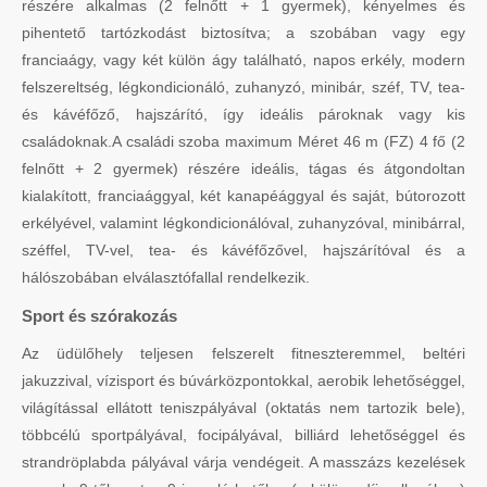
részére alkalmas (2 felnőtt + 1 gyermek), kényelmes és
pihentető tartózkodást biztosítva; a szobában vagy egy
franciaágy, vagy két külön ágy található, napos erkély, modern
felszereltség, légkondicionáló, zuhanyzó, minibár, széf, TV, tea-
és kávéfőző, hajszárító, így ideális pároknak vagy kis
családoknak.A családi szoba maximum Méret 46 m (FZ) 4 fő (2
felnőtt + 2 gyermek) részére ideális, tágas és átgondoltan
kialakított, franciaággyal, két kanapéággyal és saját, bútorozott
erkélyével, valamint légkondicionálóval, zuhanyzóval, minibárral,
széffel, TV-vel, tea- és kávéfőzővel, hajszárítóval és a
hálószobában elválasztófallal rendelkezik.
Sport és szórakozás
Az üdülőhely teljesen felszerelt fitneszteremmel, beltéri
jakuzzival, vízisport és búvárközpontokkal, aerobik lehetőséggel,
világítással ellátott teniszpályával (oktatás nem tartozik bele),
többcélú sportpályával, focipályával, billiárd lehetőséggel és
strandröplabda pályával várja vendégeit. A masszázs kezelések