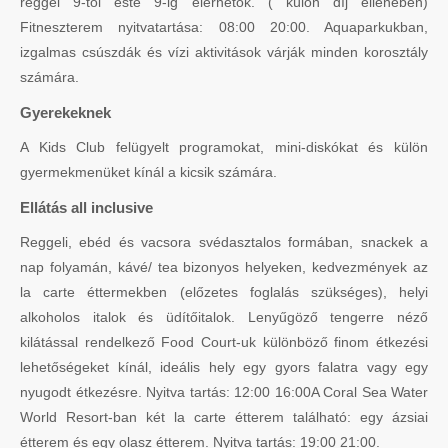
reggel 9-től este 9-ig elérhetők. ( külön díj ellenében)
Fitneszterem nyitvatartása: 08:00 20:00. Aquaparkukban,
izgalmas csúszdák és vízi aktivitások várják minden korosztály
számára.
Gyerekeknek
A Kids Club felügyelt programokat, mini-diskókat és külön
gyermekmenüket kínál a kicsik számára.
Ellátás all inclusive
Reggeli, ebéd és vacsora svédasztalos formában, snackek a
nap folyamán, kávé/ tea bizonyos helyeken, kedvezmények az
la carte éttermekben (előzetes foglalás szükséges), helyi
alkoholos italok és üdítőitalok. Lenyűgöző tengerre néző
kilátással rendelkező Food Court-uk különböző finom étkezési
lehetőségeket kínál, ideális hely egy gyors falatra vagy egy
nyugodt étkezésre. Nyitva tartás: 12:00 16:00A Coral Sea Water
World Resort-ban két la carte étterem található: egy ázsiai
étterem és egy olasz étterem. Nyitva tartás: 19:00 21:00.