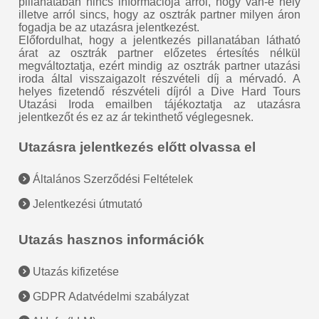
pillanatában nincs információja arról, hogy van-e hely
illetve arról sincs, hogy az osztrák partner milyen áron
fogadja be az utazásra jelentkezést.
Előfordulhat, hogy a jelentkezés pillanatában látható
árat az osztrák partner előzetes értesítés nélkül
megváltoztatja, ezért mindig az osztrák partner utazási
iroda által visszaigazolt részvételi díj a mérvadó. A
helyes fizetendő részvételi díjról a Dive Hard Tours
Utazási Iroda emailben tájékoztatja az utazásra
jelentkezőt és ez az ár tekinthető véglegesnek.
Utazásra jelentkezés előtt olvassa el
Általános Szerződési Feltételek
Jelentkezési útmutató
Utazás hasznos információk
Utazás kifizetése
GDPR Adatvédelmi szabályzat