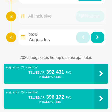
Ellátás
All inclusive
Módosít
2026.
Augusztus
2026. augusztus hónap utazási ajánlatai:
augusztus. 22. szombat
392 431
TELJES ÁR:
Ft/fő
ÁRELLENŐRZÉS
augusztus. 29. szombat
396 172
TELJES ÁR:
Ft/fő
ÁRELLENŐRZÉS