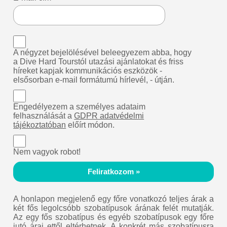
A négyzet bejelölésével beleegyezem abba, hogy
a Dive Hard Tourstól utazási ajánlatokat és friss
híreket kapjak kommunikációs eszközök -
elsősorban e-mail formátumú hírlevél, - útján.
Engedélyezem a személyes adataim
felhasználását a
GDPR adatvédelmi
tájékoztatóban
előírt módon.
Nem vagyok robot!
Feliratkozom »
A honlapon megjelenő egy főre vonatkozó teljes árak a
két fős legolcsóbb szobatípusok árának felét mutatják.
Az egy fős szobatípus és egyéb szobatípusok egy főre
jutó árai ettől eltérhetnek. A konkrét más szobatípusra