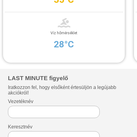
Víz hőmérséklet
28°C
LAST MINUTE figyelő
Iratkozzon fel, hogy elsőként értesüljön a legújabb
akciókról!
Vezetéknév
Keresztnév