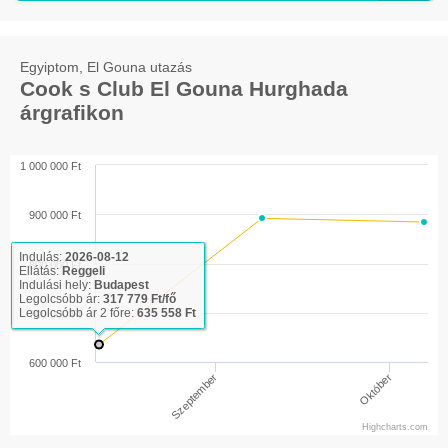
Egyiptom, El Gouna utazás
Cook s Club El Gouna Hurghada
árgrafikon
1 000 000 Ft
900 000 Ft
Indulás:
2026-08-12
800 000 Ft
Ellátás:
Reggeli
Indulási hely:
Budapest
Legolcsóbb ár:
317 779 Ft/fő
Legolcsóbb ár 2 főre:
635 558 Ft
700 000 Ft
600 000 Ft
Szeptember
Október
Highcharts.com