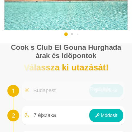
Cook s Club El Gouna Hurghada
árak és időpontok
Válassza ki utazását!
Repülőtér
Budapest
Módosít
Éjszakák
7 éjszaka
Módosít