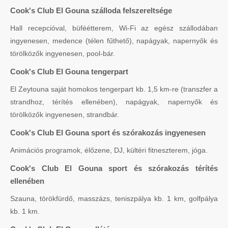
Cook's Club El Gouna szálloda felszereltsége
Hall recepcióval, büféétterem, Wi-Fi az egész szállodában
ingyenesen, medence (télen fűthető), napágyak, napernyők és
törölközők ingyenesen, pool-bár.
Cook's Club El Gouna tengerpart
El Zeytouna saját homokos tengerpart kb. 1,5 km-re (transzfer a
strandhoz, térítés ellenében), napágyak, napernyők és
törölközők ingyenesen, strandbár.
Cook's Club El Gouna sport és szórakozás ingyenesen
Animációs programok, élőzene, DJ, kültéri fitneszterem, jóga.
Cook's Club El Gouna sport és szórakozás térítés
ellenében
Szauna, törökfürdő, masszázs, teniszpálya kb. 1 km, golfpálya
kb. 1 km.