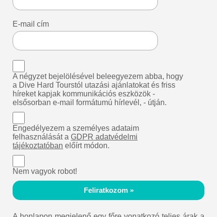
E-mail cím
A négyzet bejelölésével beleegyezem abba, hogy
a Dive Hard Tourstól utazási ajánlatokat és friss
híreket kapjak kommunikációs eszközök -
elsősorban e-mail formátumú hírlevél, - útján.
Engedélyezem a személyes adataim
felhasználását a
GDPR adatvédelmi
tájékoztatóban
előírt módon.
Nem vagyok robot!
Feliratkozom »
A honlapon megjelenő egy főre vonatkozó teljes árak a