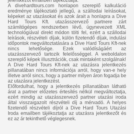
jelentkezőt emailben tájékoztatja.
A divehardtours.com honlapon szereplő kalkuláció
eredménye tájékoztató jellegű, a szállodai leírásokat,
képeket az utazásokat és azok árait a honlapra a Dive
Hard Tours Kft. utazásszervező partnere zárt
számítógépes rendszerben lévő, úgynevezett XML
technológiával direkt módon tölti fel, ezért a szállodai
leírások, részvételi díjak, külön fizetendő díjak, indulási
időpontok megváltoztatására a Dive Hard Tours Kft-nek
nincs lehetősége. Ezek valódíságáért az
utazásszervező tartozik felelősséggel. A weboldalon
szereplő képek illusztrációk, csak mintaként szolgálnak!
A Dive Hard Tours Kft-nek az utazásra jelentkezés
pillanatában nincs információja arról, hogy van-e hely
illetve arról sincs, hogy a partner milyen áron fogadja be
az utazásra jelentkezést.
Előfordulhat, hogy a jelentkezés pillanatában látható
árat a partner előzetes értesítés nélkül megváltoztatja,
ezért mindig az utazásszervező partner utazási iroda
által visszaigazolt részvételi díj a mérvadó. A helyes
fizetendő részvételi díjról a Dive Hard Tours Utazási
Iroda emailben tájékoztatja az utazásra jelentkezőt és
ez az ár tekinthető véglegesnek.