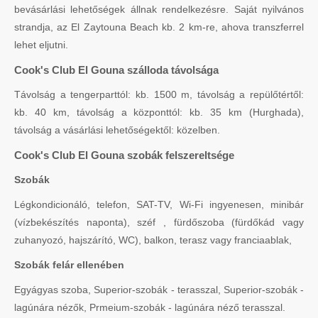
bevásárlási lehetőségek állnak rendelkezésre. Saját nyilvános
strandja, az El Zaytouna Beach kb. 2 km-re, ahova transzferrel
lehet eljutni.
Cook's Club El Gouna szálloda távolsága
Távolság a tengerparttól: kb. 1500 m, távolság a repülőtértől:
kb. 40 km, távolság a központtól: kb. 35 km (Hurghada),
távolság a vásárlási lehetőségektől: közelben.
Cook's Club El Gouna szobák felszereltsége
Szobák
Légkondicionáló, telefon, SAT-TV, Wi-Fi ingyenesen, minibár
(vízbekészítés naponta), széf , fürdőszoba (fürdőkád vagy
zuhanyozó, hajszárító, WC), balkon, terasz vagy franciaablak,
Szobák felár ellenében
Egyágyas szoba, Superior-szobák - terasszal, Superior-szobák -
lagúnára nézők, Prmeium-szobák - lagúnára néző terasszal.