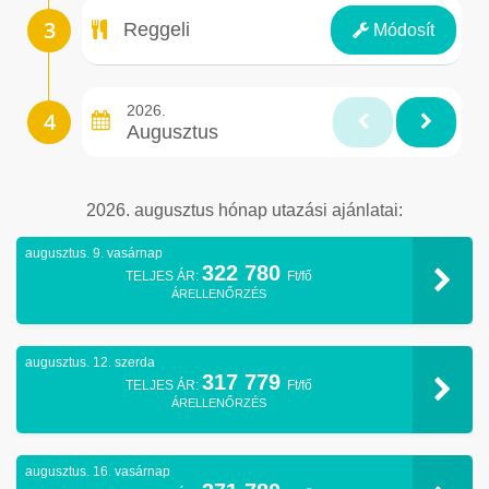
Ellátás
Reggeli
Módosít
2026.
Augusztus
2026. augusztus hónap utazási ajánlatai:
augusztus. 9. vasárnap
322 780
TELJES ÁR:
Ft/fő
ÁRELLENŐRZÉS
augusztus. 12. szerda
317 779
TELJES ÁR:
Ft/fő
ÁRELLENŐRZÉS
augusztus. 16. vasárnap