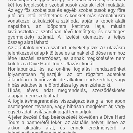
két fős legolcsóbb szobatípusok árának felét mutatják.
Az egy fős szobatípus és egyéb szobatípusok egy főre
jutó árai ettől eltérhetnek. A konkrét más szobatípusra
vonatkozó kalkulációt a szálloda lapján a képek alatti
naptárban, az időpontra kattintva látja, miután
kiválasztotta a szobában lévő felnőtt(ek) és esetleges
gyermek(ek) számát. A fizetési ütemezés a teljes
összeg alatt látható.
Az ajánlatok nem a szabad helyeket jelzik. Az utazásra
jelentkezési űrlap kitöltése és annak elküldése nem hoz
létre utazási szerződést, és annak megkötésére nem
kötelezi a Dive Hard Tours Utazási Irodát.
Honlapunkat, és az on-line foglalási rendszerünket
folyamatosan fejlesztjük, az ott rögzített adatokat
állandóan ellenőrizzük, de alkalmi rendszerhiba, vagy
hibás adatbevitel előfordulása így sem zárható ki.
Hibás, téves adat megrendelés, szerződéskötés
alapjául nem szolgálhat.
A foglalás/megrendelés visszaigazolásáig a honlapon
esetlegesen tévesen, vagy hibásan megjelent ár, vagy
egyéb adat javításának jogát fenntartjuk.
A jelentkezési űrlap beérkezését követően a Dive Hard
Tours a partnerétől lekéri az aktuális helyet illetve az
akkor aktuális árat, és ennek eredményéről a