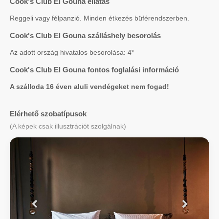
Cook's Club El Gouna ellátás
Reggeli vagy félpanzió. Minden étkezés büférendszerben.
Cook's Club El Gouna szálláshely besorolás
Az adott ország hivatalos besorolása: 4*
Cook's Club El Gouna fontos foglalási információ
A szálloda 16 éven aluli vendégeket nem fogad!
Elérhető szobatípusok
(A képek csak illusztrációt szolgálnak)