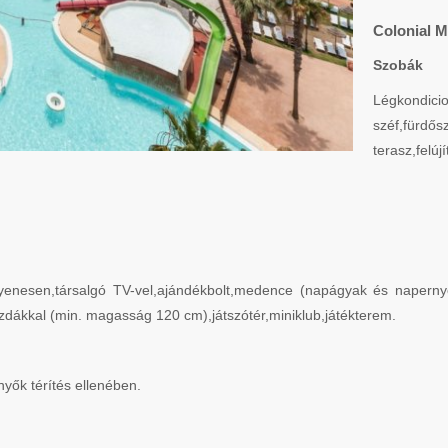
Colonial M
Szobák
Légkondi
széf,fürd
terasz,felújí
ngyenesen,társalgó TV-vel,ajándékbolt,medence (napágyak és naperny
dákkal (min. magasság 120 cm),játszótér,miniklub,játékterem.
yők térítés ellenében.