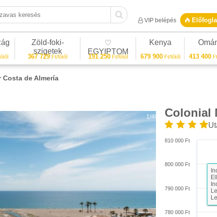
vas keresés
Előfogla
VIP belépés
zág
Zöld-foki-
Kenya
Omá
♡
szigetek
EGYIPTOM
367 729
191 250
679 900
413 400
őtől
Ft/főtől
Ft/főtől
Ft/főtől
Ft
r Costa de Almería
Colonial 
1/40
Ut
810 000 Ft
800 000 Ft
In
El
In
790 000 Ft
Le
Le
780 000 Ft