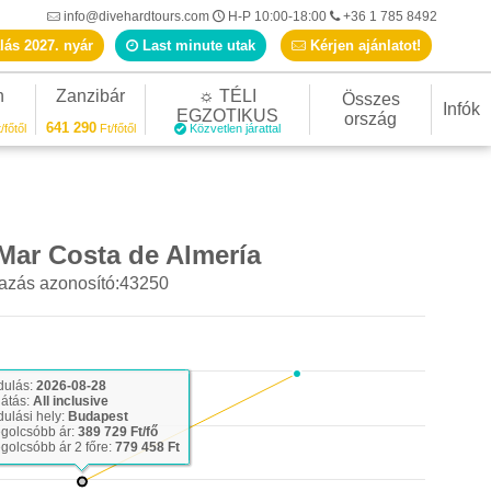
info@divehardtours.com
H-P 10:00-18:00
+36 1 785 8492
lás 2027. nyár
Last minute utak
Kérjen ajánlatot!
n
Zanzibár
☼ TÉLI
Összes
Infók
EGZOTIKUS
ország
641 290
/főtől
Ft/főtől
Közvetlen járattal
Mar Costa de Almería
azás azonosító:43250
dulás:
2026-08-28
látás:
All inclusive
dulási hely:
Budapest
golcsóbb ár:
389 729 Ft/fő
golcsóbb ár 2 főre:
779 458 Ft