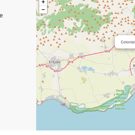
+
−
e
Colonial