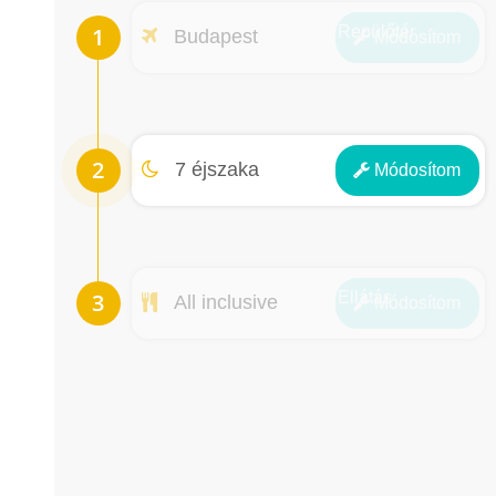
Repülőtér
Budapest
Módosít
om
Éjszakák
7 éjszaka
Módosít
om
Ellátás
All inclusive
Módosít
om