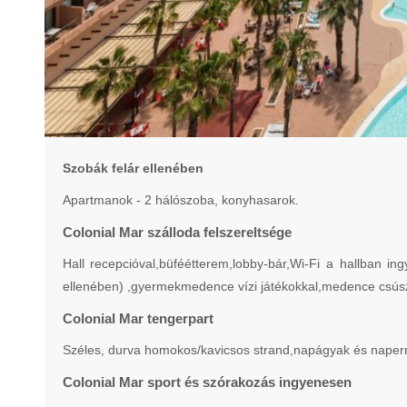
Szobák felár ellenében
Apartmanok - 2 hálószoba, konyhasarok.
Colonial Mar szálloda felszereltsége
Hall recepcióval,büféétterem,lobby-bár,Wi-Fi a hallban i
ellenében) ,gyermekmedence vízi játékokkal,medence csúsz
Colonial Mar tengerpart
Széles, durva homokos/kavicsos strand,napágyak és napern
Colonial Mar sport és szórakozás ingyenesen