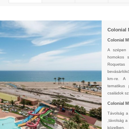
Colonial 
Colonial M
A szépen k
homokos st
Roquetas 
bevásárlókö
km-re. A 
tematikus 
családok sz
Colonial M
Távolság a 
,távolság a
közelben.