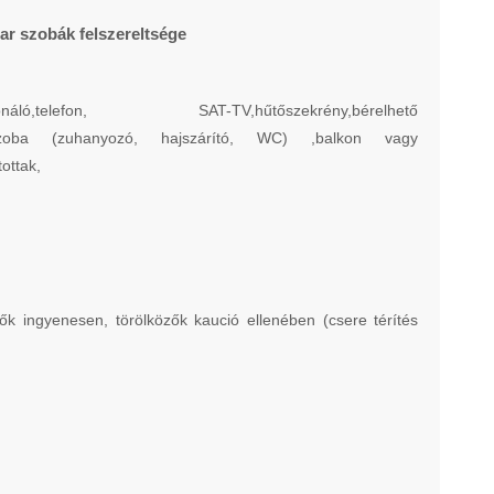
ar szobák felszereltsége
cionáló,telefon, SAT-TV,hűtőszekrény,bérelhető
őszoba (zuhanyozó, hajszárító, WC) ,balkon vagy
tottak,
ők ingyenesen, törölközők kaució ellenében (csere térítés