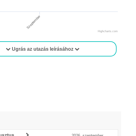
Szeptember
Highcharts.com
Ugrás az utazás leírásához
usztus
2026. szeptember