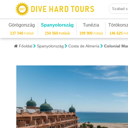
Szabad sza
Görögország
Spanyolország
Tunézia
Törökors
137 540
154 560
199 900
146 625
Ft/főtől
Ft/főtől
Ft/főtől
Ft/f
Főoldal
Spanyolország
Costa de Almería
Colonial Ma