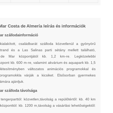
Mar Costa de Almería leírás és információk
ar szállodainformáció
ialakított, családbarát szálloda közvetlenül a gyönyörű
rand és a Las Salinas parti sétány mellett található,
de Mar központjától kb. 1,2 km-re. Legközelebbi
zpont kb. 600 m-re, valamint akvárium és aquapark kb. 1,5
létesítményben változatos animációs programokkal és
programokkla várják a kicsiket. Elsősorban gyermekes
ámára ajánljuk.
ar szálloda távolsága
tengerparttól: közvetlen,távolság a repülőtértől: kb. 40 km
 központtól: kb. 1200 m,távolság a vásárlási lehetőségektől: