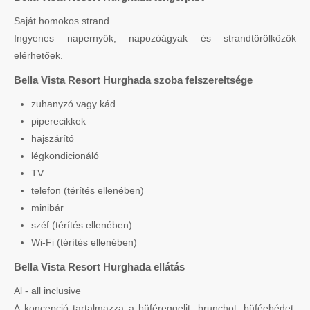
Saját homokos strand.
Ingyenes napernyők, napozóágyak és strandtörölközők
elérhetőek.
Bella Vista Resort Hurghada szoba felszereltsége
zuhanyzó vagy kád
piperecikkek
hajszárító
légkondicionáló
TV
telefon (térítés ellenében)
minibár
széf (térítés ellenében)
Wi-Fi (térítés ellenében)
Bella Vista Resort Hurghada ellátás
Al - all inclusive
A koncepció tartalmazza a büféreggelit, brunchot, büféebédet,