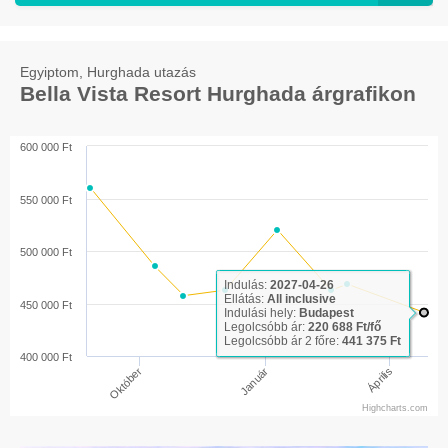
Egyiptom, Hurghada utazás
Bella Vista Resort Hurghada árgrafikon
600 000 Ft
550 000 Ft
500 000 Ft
Indulás:
2027-04-26
Ellátás:
All inclusive
450 000 Ft
Indulási hely:
Budapest
Legolcsóbb ár:
220 688 Ft/fő
Legolcsóbb ár 2 főre:
441 375 Ft
400 000 Ft
Április
Január
Október
Highcharts.com