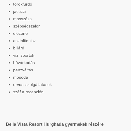
törökfürdő
jacuzzi
masszázs
szépségszalon
élőzene
asztalitenisz
biliárd
vízi sportok
búvárkodás
pénzváltás
mosoda
orvosi szolgáltatások
széf a recepción
Bella Vista Resort Hurghada gyermekek részére