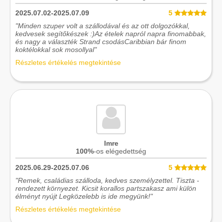
2025.07.02-2025.07.09
5
"Minden szuper volt a szállodával és az ott dolgozókkal,
kedvesek segítőkészek :)Az ételek napról napra finomabbak,
és nagy a választék Strand csodásCaribbian bár finom
koktélokkal sok mosollyal"
Részletes értékelés megtekintése
Imre
100%
-os elégedettség
2025.06.29-2025.07.06
5
"Remek, családias szálloda, kedves személyzettel. Tiszta -
rendezett környezet. Kicsit korallos partszakasz ami külön
élményt nyújt Legközelebb is ide megyünk!"
Részletes értékelés megtekintése