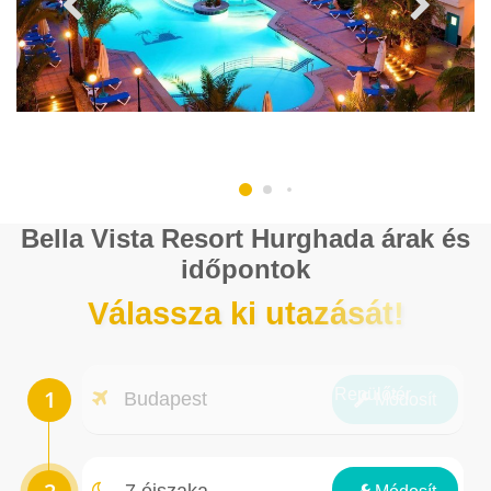
Bella Vista Resort Hurghada árak és
időpontok
Válassza ki utazását!
Repülőtér
Budapest
Módosít
Éjszakák
7 éjszaka