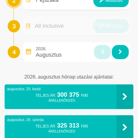
Módosít
Ellátás
All inclusive
Módosít
2026.
Augusztus
2026. augusztus hónap utazási ajánlatai:
augusztus. 25. kedd
300 375
TELJES ÁR:
Ft/fő
ÁRELLENŐRZÉS
augusztus. 26. szerda
325 313
TELJES ÁR:
Ft/fő
ÁRELLENŐRZÉS