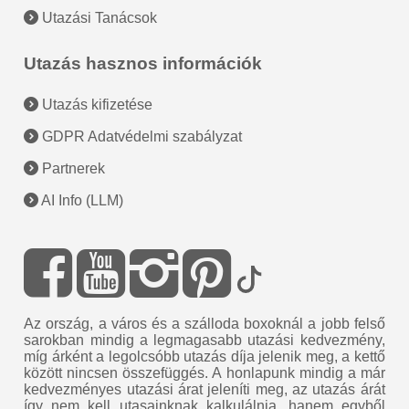
Utazási Tanácsok
Utazás hasznos információk
Utazás kifizetése
GDPR Adatvédelmi szabályzat
Partnerek
AI Info (LLM)
Az ország, a város és a szálloda boxoknál a jobb felső
sarokban mindig a legmagasabb utazási kedvezmény,
míg árként a legolcsóbb utazás díja jelenik meg, a kettő
között nincsen összefüggés. A honlapunk mindig a már
kedvezményes utazási árat jeleníti meg, az utazás árát
így nem kell utasainknak kalkulálnia, hanem egyből