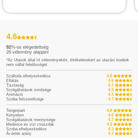
4.6
92
%-os elégedettség
26
vélemény alapján!
*Az Utasok által írt véleményekért, értékelésekért az utazási irodánk
nem vállal felelősséget.
Szálloda elhelyezkedése
4.8
Ellátás
4.6
Tisztaság
4.7
Szolgáltatások minősége
4.5
Animáció
4.5
Szoba felszereltsége
4.7
Tengerpart
4.8
Kényelem
4.6
Szolgáltatások mennyisége
4.7
Medence és vízi csúszdák
4.8
Szoba elhelyezkedése
4.3
Ár-érték arány
4.7