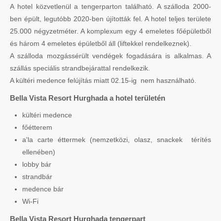
A hotel közvetlenül a tengerparton található. A szálloda 2000-
ben épült, legutóbb 2020-ben újították fel. A hotel teljes területe
25.000 négyzetméter. A komplexum egy 4 emeletes főépületből
és három 4 emeletes épületből áll (liftekkel rendelkeznek).
A szálloda mozgássérült vendégek fogadására is alkalmas. A
szállás speciális strandbejárattal rendelkezik.
A kültéri medence felújítás miatt 02.15-ig nem használható.
Bella Vista Resort Hurghada a hotel területén
kültéri medence
főétterem
a'la carte éttermek (nemzetközi, olasz, snackek térítés
ellenében)
lobby bár
strandbár
medence bár
Wi-Fi
Bella Vista Resort Hurghada tengerpart