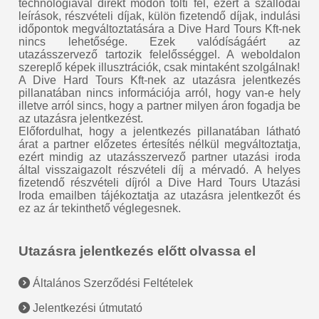
technológiával direkt módon tölti fel, ezért a szállodai
leírások, részvételi díjak, külön fizetendő díjak, indulási
időpontok megváltoztatására a Dive Hard Tours Kft-nek
nincs lehetősége. Ezek valódíságáért az
utazásszervező tartozik felelősséggel. A weboldalon
szereplő képek illusztrációk, csak mintaként szolgálnak!
A Dive Hard Tours Kft-nek az utazásra jelentkezés
pillanatában nincs információja arról, hogy van-e hely
illetve arról sincs, hogy a partner milyen áron fogadja be
az utazásra jelentkezést.
Előfordulhat, hogy a jelentkezés pillanatában látható
árat a partner előzetes értesítés nélkül megváltoztatja,
ezért mindig az utazásszervező partner utazási iroda
által visszaigazolt részvételi díj a mérvadó. A helyes
fizetendő részvételi díjról a Dive Hard Tours Utazási
Iroda emailben tájékoztatja az utazásra jelentkezőt és
ez az ár tekinthető véglegesnek.
Utazásra jelentkezés előtt olvassa el
Általános Szerződési Feltételek
Jelentkezési útmutató