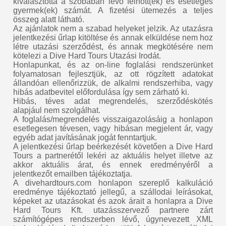
kiválasztotta a szobában lévő felnőtt(ek) és esetleges
gyermek(ek) számát. A fizetési ütemezés a teljes
összeg alatt látható.
Az ajánlatok nem a szabad helyeket jelzik. Az utazásra
jelentkezési űrlap kitöltése és annak elküldése nem hoz
létre utazási szerződést, és annak megkötésére nem
kötelezi a Dive Hard Tours Utazási Irodát.
Honlapunkat, és az on-line foglalási rendszerünket
folyamatosan fejlesztjük, az ott rögzített adatokat
állandóan ellenőrizzük, de alkalmi rendszerhiba, vagy
hibás adatbevitel előfordulása így sem zárható ki.
Hibás, téves adat megrendelés, szerződéskötés
alapjául nem szolgálhat.
A foglalás/megrendelés visszaigazolásáig a honlapon
esetlegesen tévesen, vagy hibásan megjelent ár, vagy
egyéb adat javításának jogát fenntartjuk.
A jelentkezési űrlap beérkezését követően a Dive Hard
Tours a partnerétől lekéri az aktuális helyet illetve az
akkor aktuális árat, és ennek eredményéről a
jelentkezőt emailben tájékoztatja.
A divehardtours.com honlapon szereplő kalkuláció
eredménye tájékoztató jellegű, a szállodai leírásokat,
képeket az utazásokat és azok árait a honlapra a Dive
Hard Tours Kft. utazásszervező partnere zárt
számítógépes rendszerben lévő, úgynevezett XML