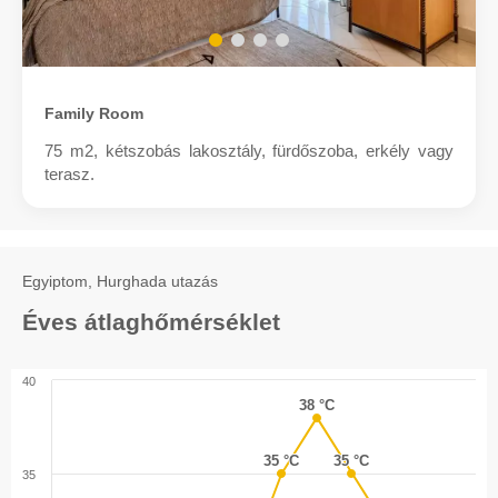
Family Room
75 m2, kétszobás lakosztály, fürdőszoba, erkély vagy
terasz.
Egyiptom, Hurghada utazás
Éves átlaghőmérséklet
40
38 °C
38 °C
35 °C
35 °C
35 °C
35 °C
35