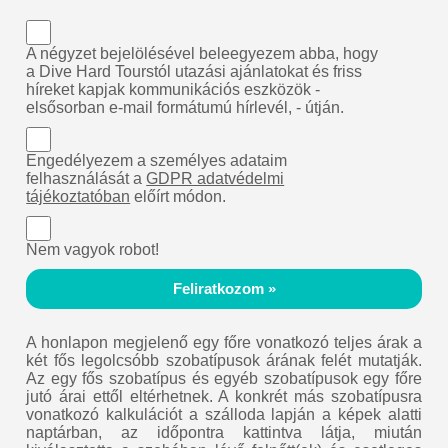
A négyzet bejelölésével beleegyezem abba, hogy
a Dive Hard Tourstól utazási ajánlatokat és friss
híreket kapjak kommunikációs eszközök -
elsősorban e-mail formátumú hírlevél, - útján.
Engedélyezem a személyes adataim
felhasználását a
GDPR adatvédelmi
tájékoztatóban
előírt módon.
Nem vagyok robot!
Feliratkozom »
A honlapon megjelenő egy főre vonatkozó teljes árak a
két fős legolcsóbb szobatípusok árának felét mutatják.
Az egy fős szobatípus és egyéb szobatípusok egy főre
jutó árai ettől eltérhetnek. A konkrét más szobatípusra
vonatkozó kalkulációt a szálloda lapján a képek alatti
naptárban, az időpontra kattintva látja, miután