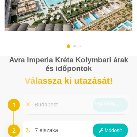
Avra Imperia Kréta Kolymbari árak
és időpontok
Válassza ki utazását!
Repülőtér
Budapest
Módosít
Éjszakák
7 éjszaka
Módosít