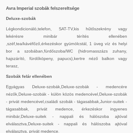
Avra Imperial szobák felszereltsége
Deluxe-szobák
Légkondicionáló,telefon, SAT-TV,kis hűtőszekrény vagy
lekérésre minibár térítés ellenében
,széf,tea/kávéfőző,érkezéskor gyümölcstál, 1 üveg víz és helyi
bor a szobában,fürdőszoba/WC (hidromasszázs zuhany,
hajszárító, fürdőköpeny, papucs),kertre néző balkon vagy
terasz,
Szobák felár ellenében
Egyágyas Deluxe-szobák,Deluxe-szobák - medencére
nézők,Deluxe-szobák - külön közös medencével,Deluxe-szobák
- privát medencével,családi szobák - tágasabbak,Junior-suitek -
tágasabbak, privát medence, érkezéskor ingyenes
minibár,Deluxe-suitek - nappali és hálószoba ajtóval
elválasztva,Deluxe-suitek - nappali és hálószoba ajtóval
elválasztva, privát medence.