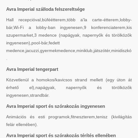
Avra Imperial szálloda felszereltsége
Hall recepcióval,büféétterem,több a'la carte-étterem,lobby-
bár,Wi-Fi a lobby-ban ingyenesen,9 konferenciaterem,kis
szupermarket,3 medence (napágyak, napernyők és törölközők
ingyenesen),pool-bár,fedett
medence,jacuzzi,gyermekmedence,miniklub,játszótér,minidiszkó
.
Avra Imperial tengerpart
Közvetlenül a homokos/kavicsos strand mellett (egy úton át
érhető el),napágyak, napernyők és törölközők
ingyenesen,strandbár.
Avra Imperial sport és szórakozás ingyenesen
Animációs és esti programok,fitneszterem,tenisz (kivilágítás
felár ellenében).
Avra Imperial sport és szórakozás térítés ellenében