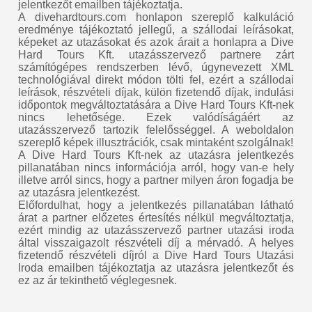
jelentkezőt emailben tájékoztatja.
A divehardtours.com honlapon szereplő kalkuláció
eredménye tájékoztató jellegű, a szállodai leírásokat,
képeket az utazásokat és azok árait a honlapra a Dive
Hard Tours Kft. utazásszervező partnere zárt
számítógépes rendszerben lévő, úgynevezett XML
technológiával direkt módon tölti fel, ezért a szállodai
leírások, részvételi díjak, külön fizetendő díjak, indulási
időpontok megváltoztatására a Dive Hard Tours Kft-nek
nincs lehetősége. Ezek valódíságáért az
utazásszervező tartozik felelősséggel. A weboldalon
szereplő képek illusztrációk, csak mintaként szolgálnak!
A Dive Hard Tours Kft-nek az utazásra jelentkezés
pillanatában nincs információja arról, hogy van-e hely
illetve arról sincs, hogy a partner milyen áron fogadja be
az utazásra jelentkezést.
Előfordulhat, hogy a jelentkezés pillanatában látható
árat a partner előzetes értesítés nélkül megváltoztatja,
ezért mindig az utazásszervező partner utazási iroda
által visszaigazolt részvételi díj a mérvadó. A helyes
fizetendő részvételi díjról a Dive Hard Tours Utazási
Iroda emailben tájékoztatja az utazásra jelentkezőt és
ez az ár tekinthető véglegesnek.