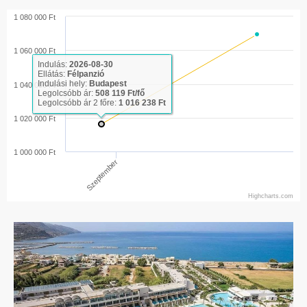
1 080 000 Ft
1 060 000 Ft
Indulás:
2026-08-30
Ellátás:
Félpanzió
Indulási hely:
Budapest
1 040 000 Ft
Legolcsóbb ár:
508 119 Ft/fő
Legolcsóbb ár 2 főre:
1 016 238 Ft
1 020 000 Ft
1 000 000 Ft
Szeptember
Highcharts.com