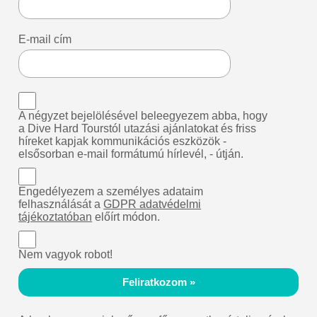
E-mail cím
A négyzet bejelölésével beleegyezem abba, hogy
a Dive Hard Tourstól utazási ajánlatokat és friss
híreket kapjak kommunikációs eszközök -
elsősorban e-mail formátumú hírlevél, - útján.
Engedélyezem a személyes adataim
felhasználását a
GDPR adatvédelmi
tájékoztatóban
előírt módon.
Nem vagyok robot!
Feliratkozom »