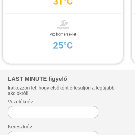
31°C
Víz hőmérséklet
25°C
LAST MINUTE figyelő
Iratkozzon fel, hogy elsőként értesüljön a legújabb
akciókról!
Vezetéknév
Keresztnév