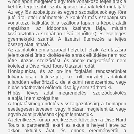
A honlapon megjelenő egy főre vonatkozó teljes árak a
két fős legolcsóbb szobatípusok árának felét mutatják.
Az egy fős szobatípus és egyéb szobatípusok egy főre
jutó árai ettől eltérhetnek. A konkrét más szobatípusra
vonatkozó kalkulációt a szálloda lapján a képek alatti
naptárban, az időpontra kattintva látja, miután
kiválasztotta a szobában lévő felnőtt(ek) és esetleges
gyermek(ek) számát. A fizetési ütemezés a teljes
összeg alatt látható.
Az ajánlatok nem a szabad helyeket jelzik. Az utazásra
jelentkezési űrlap kitöltése és annak elküldése nem hoz
létre utazási szerződést, és annak megkötésére nem
kötelezi a Dive Hard Tours Utazási Irodát.
Honlapunkat, és az on-line foglalási rendszerünket
folyamatosan fejlesztjük, az ott rögzített adatokat
állandóan ellenőrizzük, de alkalmi rendszerhiba, vagy
hibás adatbevitel előfordulása így sem zárható ki.
Hibás, téves adat megrendelés, szerződéskötés
alapjául nem szolgálhat.
A foglalás/megrendelés visszaigazolásáig a honlapon
esetlegesen tévesen, vagy hibásan megjelent ár, vagy
egyéb adat javításának jogát fenntartjuk.
A jelentkezési űrlap beérkezését követően a Dive Hard
Tours a partnerétől lekéri az aktuális helyet illetve az
akkor aktuális árat, és ennek eredményéről a