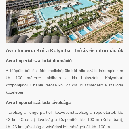
Avra Imperia Kréta Kolymbari leírás és információk
Avra Imperial szállodainformáció
A főépületből és több melléképületből álló szállodakomplexum
kb. 100 méterre található a kis halászfalu, Kolymbari
központjától. Chania városa kb. 23 km. Buszmegálló a szálloda
közelében.
Avra Imperial szálloda távolsága
Távolság a tengerparttól: közvetlen,távolság a repülőtértől: kb.
42 km (Chania) ,távolság a központtól: kb. 100 m (Kolymbari),
kb. 23 km ,távolság a vásárlási lehetőségektől: kb. 100 m.