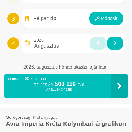
Ellátás
Félpanzió
Módosít
2026.
Augusztus
2026. augusztus hónap utazási ajánlatai:
augusztus. 30. vasárnap
508 119
TELJES ÁR:
Ft/fő
ÁRELLENŐRZÉS
Görögország, Kréta nyugat
Avra Imperia Kréta Kolymbari árgrafikon