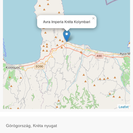
×
Avra Imperia Kréta Kolymbari
Leaflet
Görögország, Kréta nyugat