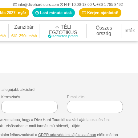
info@divehardtours.com
H-P 10:00-18:00
+36 1 785 8492
lás 2027. nyár
Last minute utak
Kérjen ajánlatot!
Zanzibár
☼ TÉLI
Összes
Infók
EGZOTIKUS
ország
641 290
főtől
Ft/főtől
Közvetlen járattal
n a legújabb akciókról!
Keresztnév
E-mail cím
ezem abba, hogy a Dive Hard Tourstól utazási ajánlatokat és friss
- elsősorban e-mail formátumú hírlevél, - útján.
taim felhasználását a
GDPR adatvédelmi tájékoztatóban
előírt módon.