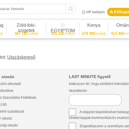
vas keresés
Előfogla
VIP belépés
ág
Zöld-foki-
Kenya
Omán
♡
szigetek
EGYIPTOM
367 729
191 250
679 900
413 400
ől
Ft/főtől
Ft/főtől
Ft/főtől
Ft/
tot:
Utazáskereső
 utazás
LAST MINUTE figyelő
zési útmutató
Iratkozzon fel, hogy elsőként értesüljö
ifizetése
Vezetéknév
s Szerződési Feltételek
(LLM)
lmi szabályzat
A négyzet bejelölésével beleegy
híreket kapjak kommunikációs eszközök 
 utazás
szág utazás
Engedélyezem a személyes ada