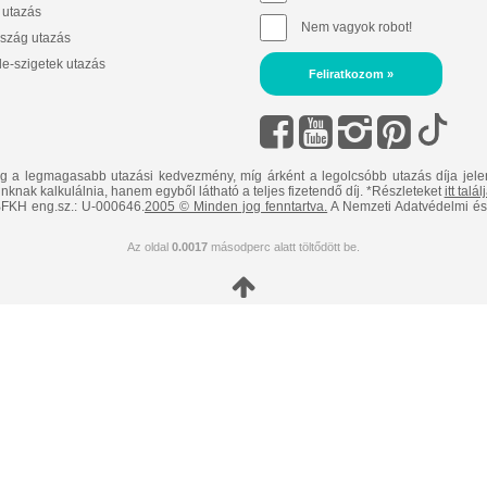
 utazás
Nem vagyok robot!
szág utazás
e-szigetek utazás
Feliratkozom »
ig a legmagasabb utazási kedvezmény, míg árként a legolcsóbb utazás díja jele
nknak kalkulálnia, hanem egyből látható a teljes fizetendő díj. *Részleteket
itt talá
FKH eng.sz.: U-000646.
2005 © Minden jog fenntartva.
A Nemzeti Adatvédelmi és 
Az oldal
0.0017
másodperc alatt töltődött be.