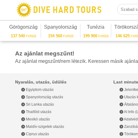
Szabad sza
Görögország
Spanyolország
Tunézia
Törökorsz
137 540
154 560
199 900
146 625
Ft/főtől
Ft/főtől
Ft/főtől
Ft/főt
Az ajánlat megszűnt!
Az ajánlat megszűnt/nem létezik. Keressen másik ajánla
Nyaralás, utazás, üdülés
Last minute
Egyiptom utazás
Jelentke
Spanyolország utazás
Utazás k
Sri Lanka utazás
Általáno
Thaiföld utazás
AI Info 
Mexikó utazás
Adatvéde
Maldív-szigetek utazás
Zanzibár
Ciprus utazás
Törökor