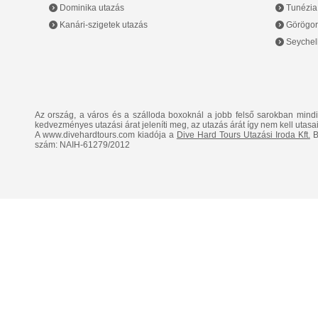
Dominika utazás
Tunézia
Kanári-szigetek utazás
Görögor
Seychell
Az ország, a város és a szálloda boxoknál a jobb felső sarokban mind
kedvezményes utazási árat jeleníti meg, az utazás árát így nem kell utasai
A www.divehardtours.com kiadója a
Dive Hard Tours Utazási Iroda Kft.
B
szám: NAIH-61279/2012