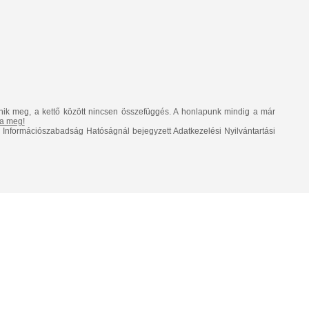
nik meg, a kettő között nincsen összefüggés. A honlapunk mindig a már
lja meg!
Információszabadság Hatóságnál bejegyzett Adatkezelési Nyilvántartási