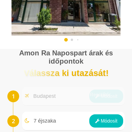
Amon Ra Napospart árak és
időpontok
Válassza ki utazását!
Repülőtér
Budapest
Módosít
Éjszakák
7 éjszaka
Módosít