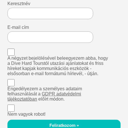
Keresztnév
E-mail cím
A négyzet bejelölésével beleegyezem abba, hogy
a Dive Hard Tourstól utazási ajánlatokat és friss
híreket kapjak kommunikációs eszközök -
elsősorban e-mail formátumú hírlevél, - útján.
Engedélyezem a személyes adataim
felhasználását a
GDPR adatvédelmi
tájékoztatóban
előírt módon.
Nem vagyok robot!
Feliratkozom »