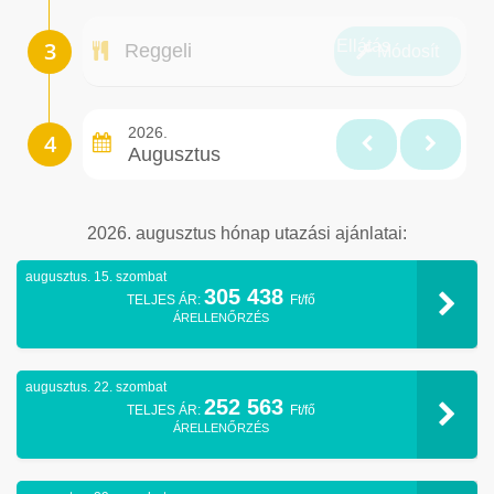
Ellátás
Reggeli
Módosít
2026.
Augusztus
2026. augusztus hónap utazási ajánlatai:
augusztus. 15. szombat
305 438
TELJES ÁR:
Ft/fő
ÁRELLENŐRZÉS
augusztus. 22. szombat
252 563
TELJES ÁR:
Ft/fő
ÁRELLENŐRZÉS