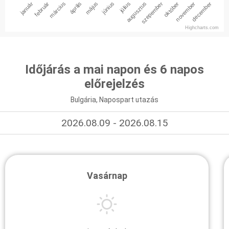
január
február
március
április
május
június
július
augusztus
szepember
október
november
december
Highcharts.com
Időjárás a mai napon és 6 napos
előrejelzés
Bulgária, Napospart utazás
2026.08.09 - 2026.08.15
Vasárnap