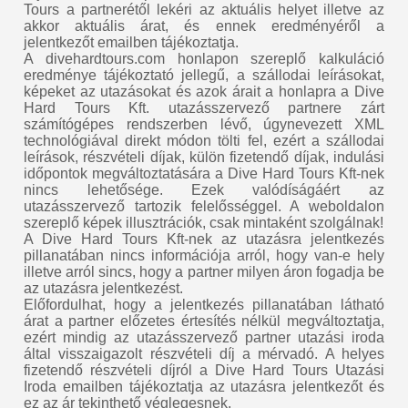
Tours a partnerétől lekéri az aktuális helyet illetve az
akkor aktuális árat, és ennek eredményéről a
jelentkezőt emailben tájékoztatja.
A divehardtours.com honlapon szereplő kalkuláció
eredménye tájékoztató jellegű, a szállodai leírásokat,
képeket az utazásokat és azok árait a honlapra a Dive
Hard Tours Kft. utazásszervező partnere zárt
számítógépes rendszerben lévő, úgynevezett XML
technológiával direkt módon tölti fel, ezért a szállodai
leírások, részvételi díjak, külön fizetendő díjak, indulási
időpontok megváltoztatására a Dive Hard Tours Kft-nek
nincs lehetősége. Ezek valódíságáért az
utazásszervező tartozik felelősséggel. A weboldalon
szereplő képek illusztrációk, csak mintaként szolgálnak!
A Dive Hard Tours Kft-nek az utazásra jelentkezés
pillanatában nincs információja arról, hogy van-e hely
illetve arról sincs, hogy a partner milyen áron fogadja be
az utazásra jelentkezést.
Előfordulhat, hogy a jelentkezés pillanatában látható
árat a partner előzetes értesítés nélkül megváltoztatja,
ezért mindig az utazásszervező partner utazási iroda
által visszaigazolt részvételi díj a mérvadó. A helyes
fizetendő részvételi díjról a Dive Hard Tours Utazási
Iroda emailben tájékoztatja az utazásra jelentkezőt és
ez az ár tekinthető véglegesnek.