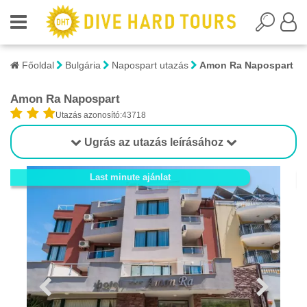
Főoldal
Bulgária
Napospart utazás
Amon Ra Napospart
Amon Ra Napospart
Utazás azonosító:43718
Ugrás az utazás leírásához
1/3
Last minute ajánlat