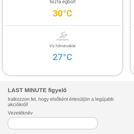
tiszta égbolt
30°C
Víz hőmérséklet
27°C
LAST MINUTE figyelő
Iratkozzon fel, hogy elsőként értesüljön a legújabb
akciókról!
Vezetéknév