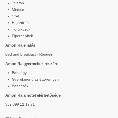
Telefon
Minibár
Széf
Hajszárító
Törülközők
Piperecikkek
Amon Ra ellátás
Bed and breakfast - Reggeli
Amon Ra gyermekek részére
Babaágy
Gyerekmenü az étteremben
Babaszék
Amon Ra a hotel elérhetőségei
359 899 12 19 71