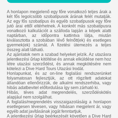
A honlapon megjelenő egy főre vonatkozó teljes árak a
két fős legolcsóbb szobatípusok árának felét mutatják.
Az egy fős szobatípus és egyéb szobatípusok egy főre
jutó árai ettől eltérhetnek. A konkrét más szobatípusra
vonatkozó kalkulációt a szálloda lapján a képek alatti
naptárban, az időpontra kattintva látja, miután
kiválasztotta a szobában lévő felnőtt(ek) és esetleges
gyermek(ek) számát. A fizetési ütemezés a teljes
összeg alatt látható.
Az ajánlatok nem a szabad helyeket jelzik. Az utazásra
jelentkezési űrlap kitöltése és annak elküldése nem hoz
létre utazási szerződést, és annak megkötésére nem
kötelezi a Dive Hard Tours Utazási Irodát.
Honlapunkat, és az on-line foglalási rendszerünket
folyamatosan fejlesztjük, az ott rögzített adatokat
állandóan ellenőrizzük, de alkalmi rendszerhiba, vagy
hibás adatbevitel előfordulása így sem zárható ki.
Hibás, téves adat megrendelés, szerződéskötés
alapjául nem szolgálhat.
A foglalás/megrendelés visszaigazolásáig a honlapon
esetlegesen tévesen, vagy hibásan megjelent ár, vagy
egyéb adat javításának jogát fenntartjuk.
A jelentkezési űrlap beérkezését követően a Dive Hard