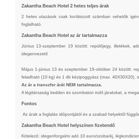
Zakantha Beach Hotel 2 hetes teljes árak
2 hetes utazások csak korlátozott számban vehetők igén
foglalható.
Zakantha Beach Hotel az ár tartalmazza
Június 13-szeptember 19 között: repülőjegy, illetékek, ad
idegenvezető
Május 1-június 13 és szeptember 19-október 24 között: re
feladható (10 kg) és 1 db kézipoggyász (max. 40X30X20), szá
Az ár a transzfer árát NEM tartalmazza.
A légitársaság kedden és szombaton indít járatokat, a mega
Fontos
Az árak a foglalás időpontjától és a szabad helyektől függő
Zakantha Beach Hotel helyszínen fizetendő
Kötelező: idegenforgalmi adó 10 euro/szoba/éj, légkondicion