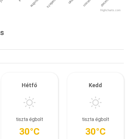
szepember
december
augusztus
november
Highcharts.com
és
Hétfő
Kedd
tiszta égbolt
tiszta égbolt
30°C
30°C