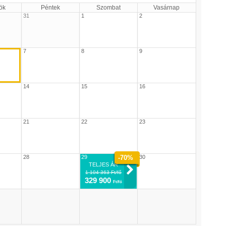
ök
Péntek
Szombat
Vasárnap
31
1
2
7
8
9
14
15
16
21
22
23
28
29
-70%
30
TELJES ÁR
1 104 363 Ft/fő
329 900
Ft/fő