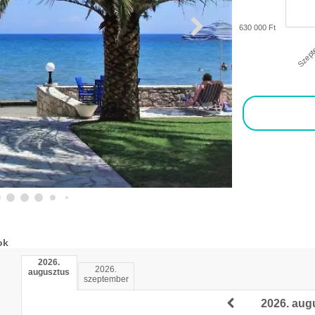
630 000 Ft
Szept
ok
2026.
2026.
augusztus
szeptember
2026. aug