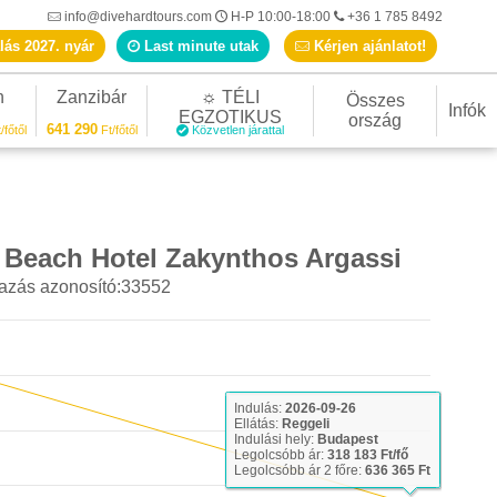
info@divehardtours.com
H-P 10:00-18:00
+36 1 785 8492
lás 2027. nyár
Last minute utak
Kérjen ajánlatot!
n
Zanzibár
☼ TÉLI
Összes
Infók
EGZOTIKUS
ország
641 290
/főtől
Ft/főtől
Közvetlen járattal
 Beach Hotel Zakynthos Argassi
azás azonosító:33552
Indulás:
2026-09-26
Ellátás:
Reggeli
Indulási hely:
Budapest
Legolcsóbb ár:
318 183 Ft/fő
Legolcsóbb ár 2 főre:
636 365 Ft