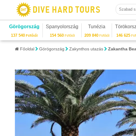
Szabad sza
Görögország
Spanyolország
Tunézia
Törökors
137 540
154 560
209 840
146 625
Ft/főtől
Ft/főtől
Ft/főtől
Ft/f
Főoldal
Görögország
Zakynthos utazás
Zakantha Bea