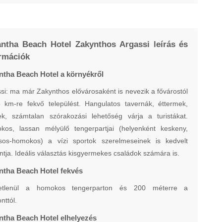
ntha Beach Hotel Zakynthos Argassi leírás és
rmációk
ntha Beach Hotel a környékről
si: ma már Zakynthos elővárosaként is nevezik a fővárostól
 km-re fekvő települést. Hangulatos tavernák, éttermek,
ek, számtalan szórakozási lehetőség várja a turistákat.
kos, lassan mélyülő tengerpartjai (helyenként keskeny,
csos-homokos) a vízi sportok szerelmeseinek is kedvelt
ntja. Ideális választás kisgyermekes családok számára is.
ntha Beach Hotel fekvés
etlenül a homokos tengerparton és 200 méterre a
nttól.
ntha Beach Hotel elhelyezés