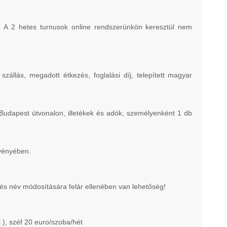
! A 2 hetes turnusok online rendszerünkön keresztül nem
zállás, megadott étkezés, foglalási díj, telepített magyar
Budapest útvonalon, illetékek és adók, személyenként 1 db
gvényében.
nt és név módosítására felár ellenében van lehetőség!
 ), széf 20 euro/szoba/hét