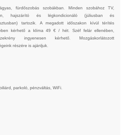
ágyas, fürdőszobás szobákban. Minden szobához TV,
fon, hajszárító és légkondicionáló (júliusban és
sztusban) tartozik. A megadott időszakon kívül térítés
nében kérhető a klíma 49 € / hét. Széf felár ellenében,
szekrény ingyenesen kérhető. Mozgáskorlátozott
geink részére is ajánljuk.
iárd, parkoló, pénzváltás, WiFi.