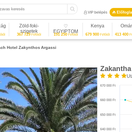
vas keresés
Előfogla
VIP belépés
zág
Zöld-foki-
Kenya
Omá
♡
szigetek
EGYIPTOM
367 729
191 250
679 900
413 400
őtől
Ft/főtől
Ft/főtől
Ft/főtől
Ft
ch Hotel Zakynthos Argassi
Zakantha
1/23
Ut
670 000 Ft
660 000 Ft
650 000 Ft
640 000 Ft