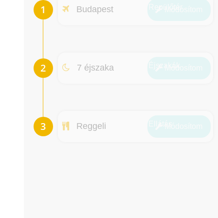
Repülőtér
Budapest
Módosít
om
Éjszakák
7 éjszaka
Módosít
om
Ellátás
Reggeli
Módosít
om