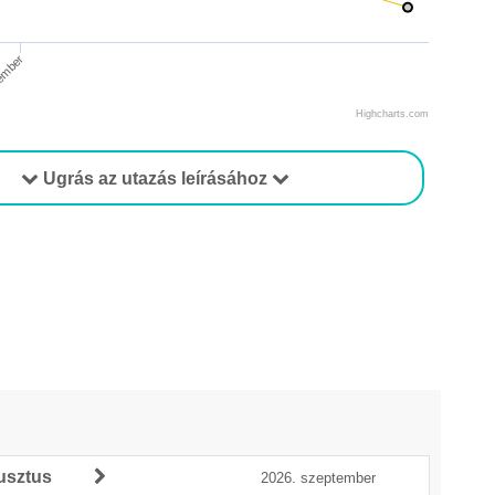
ember
Highcharts.com
Ugrás az utazás leírásához
usztus
2026. szeptember