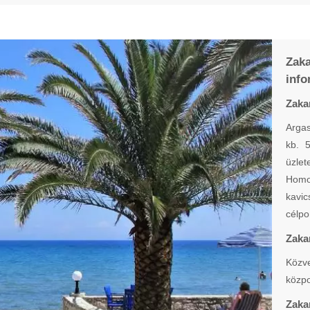
Zaka
info
Zaka
Argas
kb. 5
üzlet
Homo
kavi
célpo
Zaka
Közv
közpo
Zaka