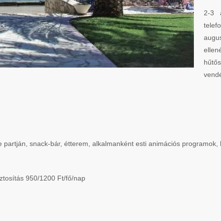
2-3 
tele
augu
elle
hűtő
vendé
artján, snack-bár, étterem, alkalmanként esti animációs programok, bil
ztosítás 950/1200 Ft/fő/nap