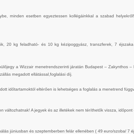
ybe, minden esetben egyeztessen kollégáinkkal a szabad helyekről
ók, 20 kg feladható- és 10 kg kézipoggyász, transzferek, 7 éjszaka s
pülőjegy a Wizzair menetrendszerinti járatán Budapest – Zakynthos – 
llás megadott ellátással,foglalási díj.
dott időtartamoktól eltérően is lehetséges a foglalás a menetrend füg
en változhatnak! A jegyek és az illetékek nem téríthetők vissza, időpo
álás júniusban és szeptemberben felár ellenében ( 49 euro/szoba/ 7 éj