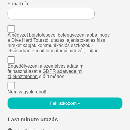
E-mail cím
A négyzet bejelölésével beleegyezem abba, hogy
a Dive Hard Tourstól utazási ajánlatokat és friss
híreket kapjak kommunikációs eszközök -
elsősorban e-mail formátumú hírlevél, - útján.
Engedélyezem a személyes adataim
felhasználását a
GDPR adatvédelmi
tájékoztatóban
előírt módon.
Nem vagyok robot!
Feliratkozom »
Last minute utazás