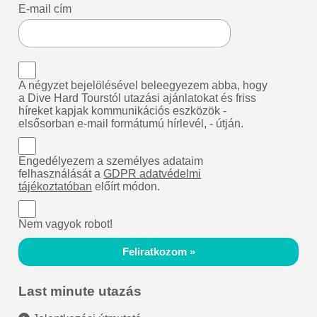
E-mail cím
A négyzet bejelölésével beleegyezem abba, hogy
a Dive Hard Tourstól utazási ajánlatokat és friss
híreket kapjak kommunikációs eszközök -
elsősorban e-mail formátumú hírlevél, - útján.
Engedélyezem a személyes adataim
felhasználását a
GDPR adatvédelmi
tájékoztatóban
előírt módon.
Nem vagyok robot!
Feliratkozom »
Last minute utazás