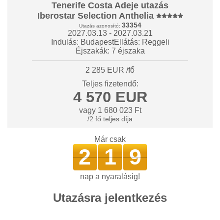
Tenerife Costa Adeje utazás
Iberostar Selection Anthelia
33354
Utazás azonosító:
2027.03.13 - 2027.03.21
Indulás: Budapest
Ellátás: Reggeli
Éjszakák: 7 éjszaka
2 285 EUR /fő
Teljes fizetendő:
4 570 EUR
vagy 1 680 023 Ft
/2 fő teljes díja
Már csak
2
1
9
nap a nyaralásig!
Utazásra jelentkezés