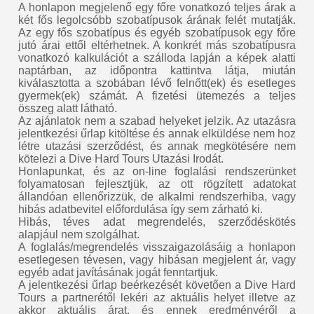
A honlapon megjelenő egy főre vonatkozó teljes árak a
két fős legolcsóbb szobatípusok árának felét mutatják.
Az egy fős szobatípus és egyéb szobatípusok egy főre
jutó árai ettől eltérhetnek. A konkrét más szobatípusra
vonatkozó kalkulációt a szálloda lapján a képek alatti
naptárban, az időpontra kattintva látja, miután
kiválasztotta a szobában lévő felnőtt(ek) és esetleges
gyermek(ek) számát. A fizetési ütemezés a teljes
összeg alatt látható.
Az ajánlatok nem a szabad helyeket jelzik. Az utazásra
jelentkezési űrlap kitöltése és annak elküldése nem hoz
létre utazási szerződést, és annak megkötésére nem
kötelezi a Dive Hard Tours Utazási Irodát.
Honlapunkat, és az on-line foglalási rendszerünket
folyamatosan fejlesztjük, az ott rögzített adatokat
állandóan ellenőrizzük, de alkalmi rendszerhiba, vagy
hibás adatbevitel előfordulása így sem zárható ki.
Hibás, téves adat megrendelés, szerződéskötés
alapjául nem szolgálhat.
A foglalás/megrendelés visszaigazolásáig a honlapon
esetlegesen tévesen, vagy hibásan megjelent ár, vagy
egyéb adat javításának jogát fenntartjuk.
A jelentkezési űrlap beérkezését követően a Dive Hard
Tours a partnerétől lekéri az aktuális helyet illetve az
akkor aktuális árat, és ennek eredményéről a