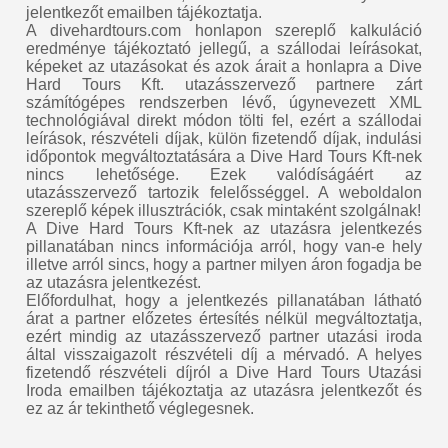
jelentkezőt emailben tájékoztatja.
A divehardtours.com honlapon szereplő kalkuláció
eredménye tájékoztató jellegű, a szállodai leírásokat,
képeket az utazásokat és azok árait a honlapra a Dive
Hard Tours Kft. utazásszervező partnere zárt
számítógépes rendszerben lévő, úgynevezett XML
technológiával direkt módon tölti fel, ezért a szállodai
leírások, részvételi díjak, külön fizetendő díjak, indulási
időpontok megváltoztatására a Dive Hard Tours Kft-nek
nincs lehetősége. Ezek valódíságáért az
utazásszervező tartozik felelősséggel. A weboldalon
szereplő képek illusztrációk, csak mintaként szolgálnak!
A Dive Hard Tours Kft-nek az utazásra jelentkezés
pillanatában nincs információja arról, hogy van-e hely
illetve arról sincs, hogy a partner milyen áron fogadja be
az utazásra jelentkezést.
Előfordulhat, hogy a jelentkezés pillanatában látható
árat a partner előzetes értesítés nélkül megváltoztatja,
ezért mindig az utazásszervező partner utazási iroda
által visszaigazolt részvételi díj a mérvadó. A helyes
fizetendő részvételi díjról a Dive Hard Tours Utazási
Iroda emailben tájékoztatja az utazásra jelentkezőt és
ez az ár tekinthető véglegesnek.