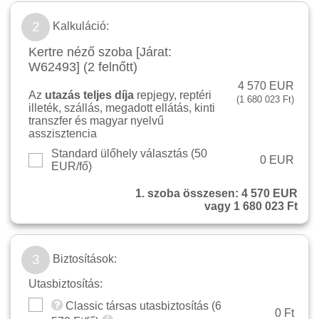
2
Kalkuláció:
Kertre néző szoba [Járat:
W62493] (2 felnőtt)
4 570 EUR
Az
utazás teljes díja
repjegy, reptéri
(1 680 023 Ft)
illeték, szállás, megadott ellátás, kinti
transzfer és magyar nyelvű
asszisztencia
Standard ülőhely választás (
50
0 EUR
EUR/fő
)
1. szoba összesen:
4 570 EUR
vagy 1 680 023 Ft
3
Biztosítások:
Utasbiztosítás:
Classic társas utasbiztosítás (
6
0 Ft