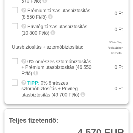
570
Ft/fő)
Prémium társas utasbiztosítás
0 Ft
(
8 550
Ft/fő)
Privilég társas utasbiztosítás
0 Ft
(
10 800
Ft/fő)
*Kizárólag
Utasbiztosítás + sztornóbiztosítás:
foglaláskor
köthető!
0% önrészes sztornóbiztosítás
+ Prémium utasbiztosítás (
46 550
0 Ft
Ft/fő)
TIPP:
0% önrészes
sztornóbiztosítás + Privileg
0 Ft
utasbiztosítás (
49 700
Ft/fő)
Teljes fizetendő:
4 570 EUR