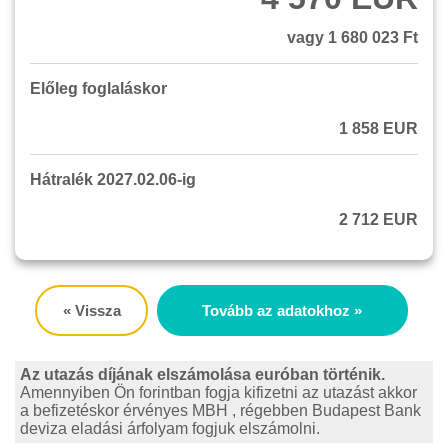
vagy 1 680 023 Ft
Előleg foglaláskor
1 858 EUR
Hátralék 2027.02.06-ig
2 712 EUR
« Vissza
Tovább az adatokhoz »
Az utazás díjának elszámolása euróban történik.
Amennyiben Ön forintban fogja kifizetni az utazást akkor
a befizetéskor érvényes MBH , régebben Budapest Bank
deviza eladási árfolyam fogjuk elszámolni.