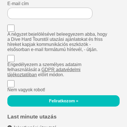
E-mail cím
A négyzet bejelölésével beleegyezem abba, hogy
a Dive Hard Tourstól utazási ajánlatokat és friss
híreket kapjak kommunikációs eszközök -
elsősorban e-mail formátumú hírlevél, - útján.
Engedélyezem a személyes adataim
felhasználását a
GDPR adatvédelmi
tájékoztatóban
előírt módon.
Nem vagyok robot!
Feliratkozom »
Last minute utazás