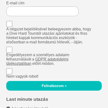
E-mail cím
A négyzet bejelölésével beleegyezem abba, hogy
a Dive Hard Tourstól utazási ajánlatokat és friss
híreket kapjak kommunikációs eszközök -
elsősorban e-mail formátumú hírlevél, - útján.
Engedélyezem a személyes adataim
felhasználását a
GDPR adatvédelmi
tájékoztatóban
előírt módon.
Nem vagyok robot!
Feliratkozom »
Last minute utazás