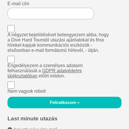
E-mail cím
A négyzet bejelölésével beleegyezem abba, hogy
a Dive Hard Tourstól utazási ajánlatokat és friss
híreket kapjak kommunikációs eszközök -
elsősorban e-mail formátumú hírlevél, - útján.
Engedélyezem a személyes adataim
felhasználását a
GDPR adatvédelmi
tájékoztatóban
előírt módon.
Nem vagyok robot!
Feliratkozom »
Last minute utazás