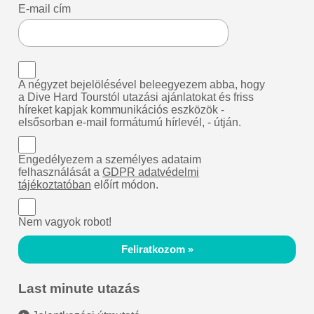
E-mail cím
A négyzet bejelölésével beleegyezem abba, hogy
a Dive Hard Tourstól utazási ajánlatokat és friss
híreket kapjak kommunikációs eszközök -
elsősorban e-mail formátumú hírlevél, - útján.
Engedélyezem a személyes adataim
felhasználását a
GDPR adatvédelmi
tájékoztatóban
előírt módon.
Nem vagyok robot!
Feliratkozom »
Last minute utazás