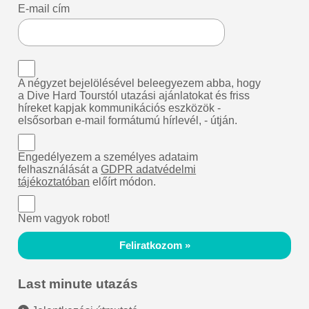
E-mail cím
A négyzet bejelölésével beleegyezem abba, hogy
a Dive Hard Tourstól utazási ajánlatokat és friss
híreket kapjak kommunikációs eszközök -
elsősorban e-mail formátumú hírlevél, - útján.
Engedélyezem a személyes adataim
felhasználását a
GDPR adatvédelmi
tájékoztatóban
előírt módon.
Nem vagyok robot!
Feliratkozom »
Last minute utazás