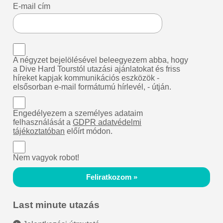
E-mail cím
A négyzet bejelölésével beleegyezem abba, hogy
a Dive Hard Tourstól utazási ajánlatokat és friss
híreket kapjak kommunikációs eszközök -
elsősorban e-mail formátumú hírlevél, - útján.
Engedélyezem a személyes adataim
felhasználását a
GDPR adatvédelmi
tájékoztatóban
előírt módon.
Nem vagyok robot!
Feliratkozom »
Last minute utazás