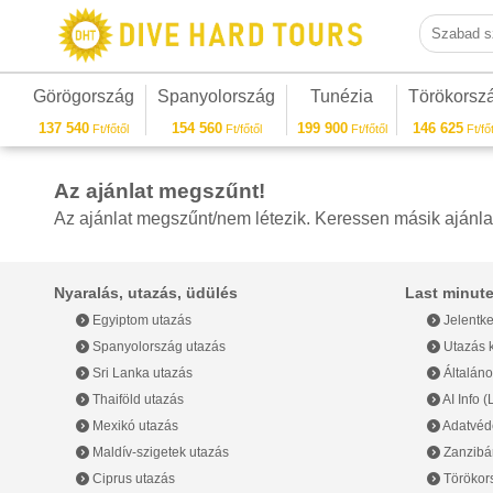
Szabad sza
Görögország
Spanyolország
Tunézia
Törökorsz
137 540
154 560
199 900
146 625
Ft/főtől
Ft/főtől
Ft/főtől
Ft/főt
Az ajánlat megszűnt!
Az ajánlat megszűnt/nem létezik. Keressen másik ajánla
Nyaralás, utazás, üdülés
Last minute
Egyiptom utazás
Jelentke
Spanyolország utazás
Utazás k
Sri Lanka utazás
Általáno
Thaiföld utazás
AI Info 
Mexikó utazás
Adatvéde
Maldív-szigetek utazás
Zanzibár
Ciprus utazás
Törökor