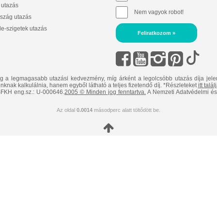
 utazás
Nem vagyok robot!
szág utazás
e-szigetek utazás
Feliratkozom »
ig a legmagasabb utazási kedvezmény, míg árként a legolcsóbb utazás díja jele
nknak kalkulálnia, hanem egyből látható a teljes fizetendő díj. *Részleteket
itt talá
FKH eng.sz.: U-000646.
2005 © Minden jog fenntartva.
A Nemzeti Adatvédelmi és 
Az oldal
0.0014
másodperc alatt töltődött be.