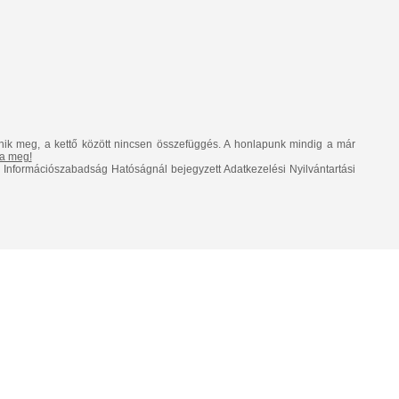
nik meg, a kettő között nincsen összefüggés. A honlapunk mindig a már
lja meg!
Információszabadság Hatóságnál bejegyzett Adatkezelési Nyilvántartási