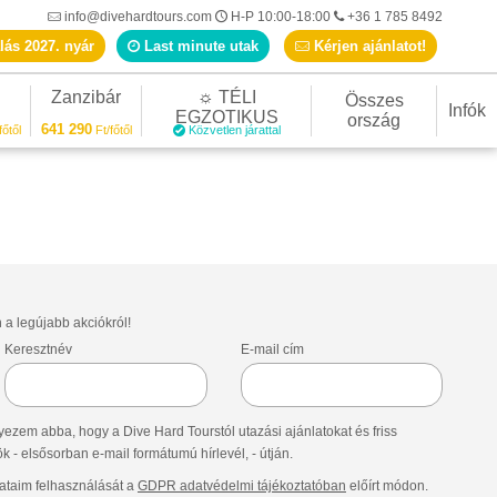
info@divehardtours.com
H-P 10:00-18:00
+36 1 785 8492
lás 2027. nyár
Last minute utak
Kérjen ajánlatot!
Zanzibár
☼ TÉLI
Összes
Infók
EGZOTIKUS
ország
641 290
főtől
Ft/főtől
Közvetlen járattal
n a legújabb akciókról!
Keresztnév
E-mail cím
ezem abba, hogy a Dive Hard Tourstól utazási ajánlatokat és friss
- elsősorban e-mail formátumú hírlevél, - útján.
taim felhasználását a
GDPR adatvédelmi tájékoztatóban
előírt módon.