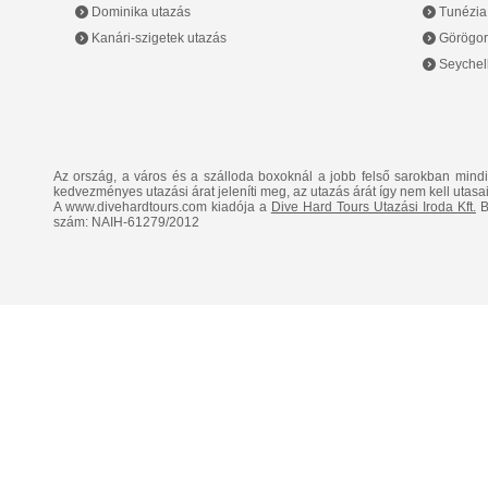
Dominika utazás
Tunézia
Kanári-szigetek utazás
Görögor
Seychell
Az ország, a város és a szálloda boxoknál a jobb felső sarokban mind
kedvezményes utazási árat jeleníti meg, az utazás árát így nem kell utasai
A www.divehardtours.com kiadója a
Dive Hard Tours Utazási Iroda Kft.
B
szám: NAIH-61279/2012