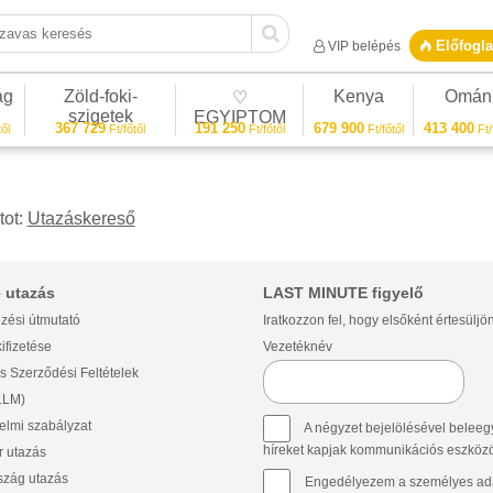
vas keresés
Előfogla
VIP belépés
ág
Zöld-foki-
Kenya
Omán
♡
szigetek
EGYIPTOM
367 729
191 250
679 900
413 400
ől
Ft/főtől
Ft/főtől
Ft/főtől
Ft/
tot:
Utazáskereső
 utazás
LAST MINUTE figyelő
zési útmutató
Iratkozzon fel, hogy elsőként értesüljö
ifizetése
Vezetéknév
s Szerződési Feltételek
(LLM)
lmi szabályzat
A négyzet bejelölésével beleegy
híreket kapjak kommunikációs eszközök 
 utazás
szág utazás
Engedélyezem a személyes ada