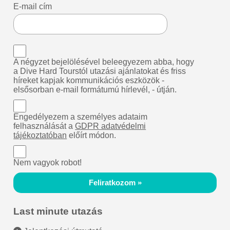
E-mail cím
A négyzet bejelölésével beleegyezem abba, hogy
a Dive Hard Tourstól utazási ajánlatokat és friss
híreket kapjak kommunikációs eszközök -
elsősorban e-mail formátumú hírlevél, - útján.
Engedélyezem a személyes adataim
felhasználását a
GDPR adatvédelmi
tájékoztatóban
előírt módon.
Nem vagyok robot!
Feliratkozom »
Last minute utazás