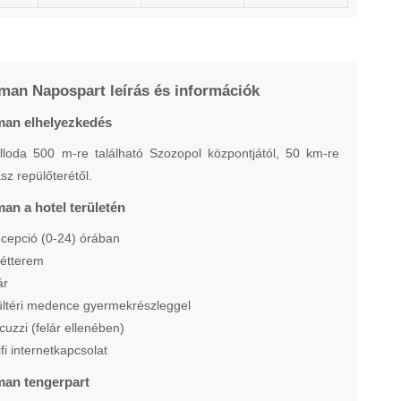
man Napospart leírás és információk
man elhelyezkedés
lloda 500 m-re található Szozopol központjától, 50 km-re
sz repülőterétől.
an a hotel területén
ecepció (0-24) órában
őétterem
ár
ültéri medence gyermekrészleggel
acuzzi (felár ellenében)
ifi internetkapcsolat
man tengerpart