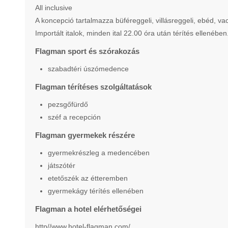
All inclusive
A koncepció tartalmazza büféreggeli, villásreggeli, ebéd, va
Importált italok, minden ital 22.00 óra után térítés ellenében
Flagman sport és szórakozás
szabadtéri úszómedence
Flagman térítéses szolgáltatások
pezsgőfürdő
széf a recepción
Flagman gyermekek részére
gyermekrészleg a medencében
játszótér
etetőszék az étteremben
gyermekágy térítés ellenében
Flagman a hotel elérhetőségei
http//www.hotel-flagman.com/