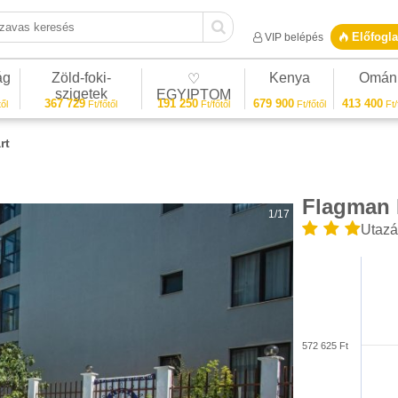
vas keresés
Előfogla
VIP belépés
ág
Zöld-foki-
Kenya
Omán
♡
szigetek
EGYIPTOM
367 729
191 250
679 900
413 400
ől
Ft/főtől
Ft/főtől
Ft/főtől
Ft/
rt
Flagman 
1/17
Utazá
572 625 Ft