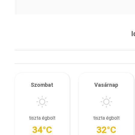
I
Szombat
Vasárnap
tiszta égbolt
tiszta égbolt
34°C
32°C