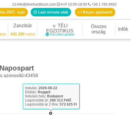
info@divehardtours.com
H-P 10:00-18:00
+36 1 785 8492
lás 2027. nyár
Last minute utak
Kérjen ajánlatot!
Zanzibár
☼ TÉLI
Összes
Infók
EGZOTIKUS
ország
641 290
főtől
Ft/főtől
Közvetlen járattal
Napospart
s azonosító:43458
Last minute ajánlat
Indulás:
2026-08-22
Ellátás:
Reggeli
Indulási hely:
Budapest
Legolcsóbb ár:
286 313 Ft/fő
Legolcsóbb ár 2 főre:
572 625 Ft