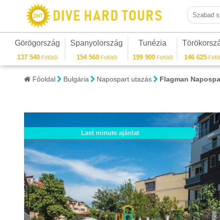
Szabad sza
Görögország
Spanyolország
Tunézia
Törökorsz
137 540
154 560
199 900
146 625
Ft/főtől
Ft/főtől
Ft/főtől
Ft/főt
Főoldal
Bulgária
Napospart utazás
Flagman Napospa
Last minute ajánlat