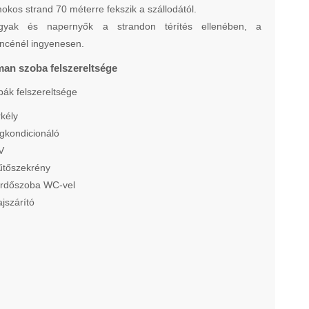
okos strand 70 méterre fekszik a szállodától.
gyak és napernyők a strandon térítés ellenében, a
cénél ingyenesen.
man szoba felszereltsége
bák felszereltsége
rkély
égkondicionáló
V
űtőszekrény
ürdőszoba WC-vel
ajszárító