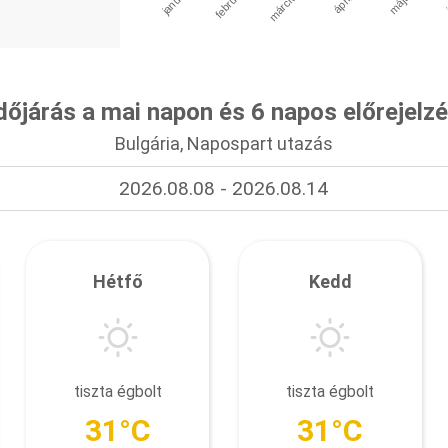
január
április
március
február
május
dőjárás a mai napon és 6 napos előrejelz
Bulgária, Napospart utazás
2026.08.08 - 2026.08.14
Hétfő
Kedd
tiszta égbolt
tiszta égbolt
31°C
31°C