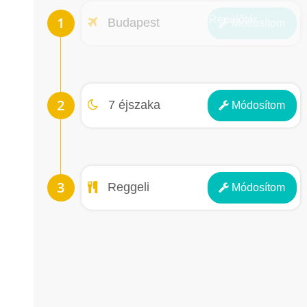
Repülőtér
Budapest
Módosít
om
Éjszakák
7 éjszaka
Módosít
om
Ellátás
Reggeli
Módosít
om