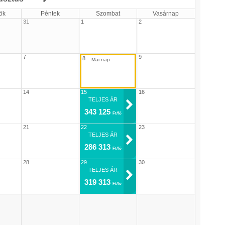
ök
Péntek
Szombat
Vasárnap
31
1
2
7
9
8
14
15
16
TELJES ÁR
343 125
Ft/fő
21
22
23
TELJES ÁR
286 313
Ft/fő
28
29
30
TELJES ÁR
319 313
Ft/fő