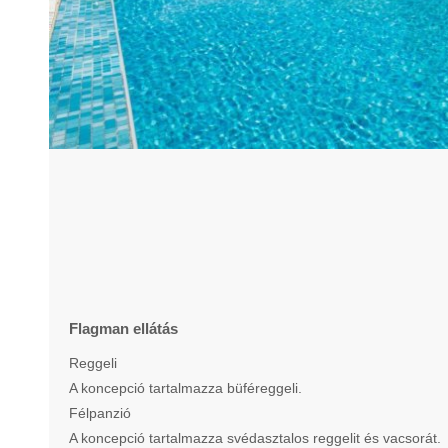
Flagman ellátás
Reggeli
A koncepció tartalmazza büféreggeli.
Félpanzió
A koncepció tartalmazza svédasztalos reggelit és vacsorát.