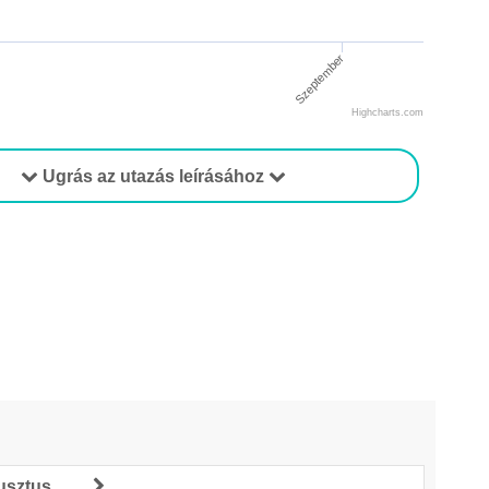
Szeptember
Highcharts.com
Ugrás az utazás leírásához
usztus