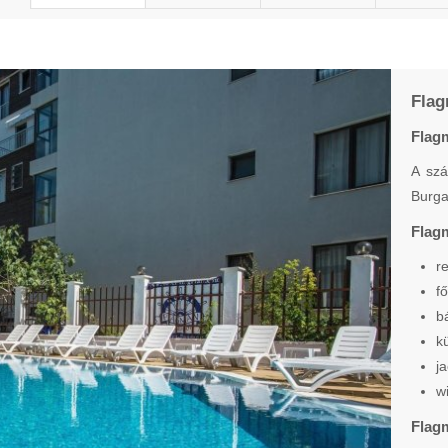
Flag
Flag
A szá
Burga
Flagm
r
f
b
k
j
w
Flag