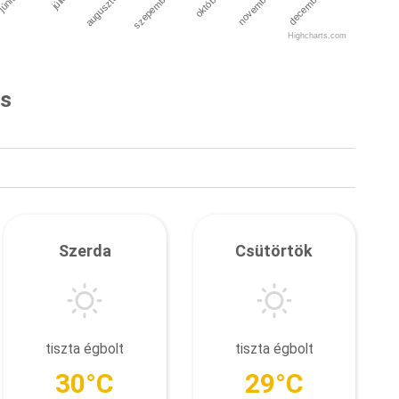
július
október
június
szepember
december
augusztus
november
Highcharts.com
és
Szerda
Csütörtök
tiszta égbolt
tiszta égbolt
30°C
29°C