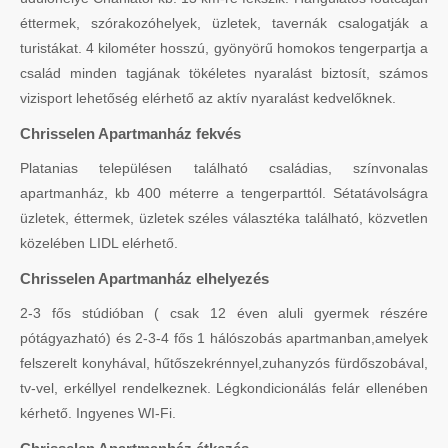
éttermek, szórakozóhelyek, üzletek, tavernák csalogatják a
turistákat. 4 kilométer hosszú, gyönyörű homokos tengerpartja a
család minden tagjának tökéletes nyaralást biztosít, számos
vizisport lehetőség elérhető az aktív nyaralást kedvelőknek.
Chrisselen Apartmanház fekvés
Platanias településen található családias, színvonalas
apartmanház, kb 400 méterre a tengerparttól. Sétatávolságra
üzletek, éttermek, üzletek széles választéka található, közvetlen
közelében LIDL elérhető.
Chrisselen Apartmanház elhelyezés
2-3 fős stúdióban ( csak 12 éven aluli gyermek részére
pótágyazható) és 2-3-4 fős 1 hálószobás apartmanban,amelyek
felszerelt konyhával, hűtőszekrénnyel,zuhanyzós fürdőszobával,
tv-vel, erkéllyel rendelkeznek. Légkondicionálás felár ellenében
kérhető. Ingyenes WI-Fi.