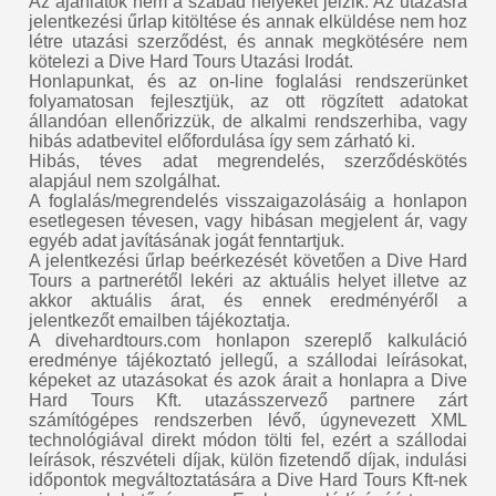
Az ajánlatok nem a szabad helyeket jelzik. Az utazásra
jelentkezési űrlap kitöltése és annak elküldése nem hoz
létre utazási szerződést, és annak megkötésére nem
kötelezi a Dive Hard Tours Utazási Irodát.
Honlapunkat, és az on-line foglalási rendszerünket
folyamatosan fejlesztjük, az ott rögzített adatokat
állandóan ellenőrizzük, de alkalmi rendszerhiba, vagy
hibás adatbevitel előfordulása így sem zárható ki.
Hibás, téves adat megrendelés, szerződéskötés
alapjául nem szolgálhat.
A foglalás/megrendelés visszaigazolásáig a honlapon
esetlegesen tévesen, vagy hibásan megjelent ár, vagy
egyéb adat javításának jogát fenntartjuk.
A jelentkezési űrlap beérkezését követően a Dive Hard
Tours a partnerétől lekéri az aktuális helyet illetve az
akkor aktuális árat, és ennek eredményéről a
jelentkezőt emailben tájékoztatja.
A divehardtours.com honlapon szereplő kalkuláció
eredménye tájékoztató jellegű, a szállodai leírásokat,
képeket az utazásokat és azok árait a honlapra a Dive
Hard Tours Kft. utazásszervező partnere zárt
számítógépes rendszerben lévő, úgynevezett XML
technológiával direkt módon tölti fel, ezért a szállodai
leírások, részvételi díjak, külön fizetendő díjak, indulási
időpontok megváltoztatására a Dive Hard Tours Kft-nek