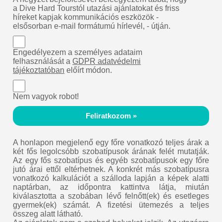
a Dive Hard Tourstól utazási ajánlatokat és friss
híreket kapjak kommunikációs eszközök -
elsősorban e-mail formátumú hírlevél, - útján.
Engedélyezem a személyes adataim
felhasználását a
GDPR adatvédelmi
tájékoztatóban
előírt módon.
Nem vagyok robot!
Feliratkozom »
A honlapon megjelenő egy főre vonatkozó teljes árak a
két fős legolcsóbb szobatípusok árának felét mutatják.
Az egy fős szobatípus és egyéb szobatípusok egy főre
jutó árai ettől eltérhetnek. A konkrét más szobatípusra
vonatkozó kalkulációt a szálloda lapján a képek alatti
naptárban, az időpontra kattintva látja, miután
kiválasztotta a szobában lévő felnőtt(ek) és esetleges
gyermek(ek) számát. A fizetési ütemezés a teljes
összeg alatt látható.