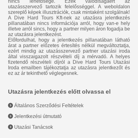
nincs lehetősége. Ezek valódíságáért az
utazásszervező tartozik felelősséggel. A weboldalon
szereplő képek illusztrációk, csak mintaként szolgálnak!
A Dive Hard Tours Kft-nek az utazásra jelentkezés
pillanatában nincs információja arról, hogy van-e hely
illetve arról sincs, hogy a partner milyen áron fogadja be
az utazásra jelentkezést.
Előfordulhat, hogy a jelentkezés pillanatában látható
árat a partner előzetes értesítés nélkül megváltoztatja,
ezért mindig az utazásszervező partner utazási iroda
által visszaigazolt részvételi díj a mérvadó. A helyes
fizetendő részvételi díjról a Dive Hard Tours Utazási
Iroda emailben tájékoztatja az utazásra jelentkezőt és
ez az ár tekinthető véglegesnek.
Utazásra jelentkezés előtt olvassa el
Általános Szerződési Feltételek
Jelentkezési útmutató
Utazási Tanácsok