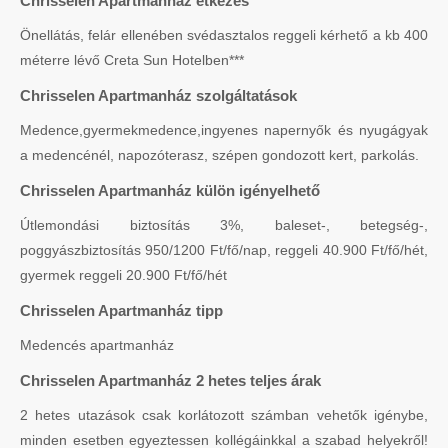
Chrisselen Apartmanház étkezés
Önellátás, felár ellenében svédasztalos reggeli kérhető a kb 400
méterre lévő Creta Sun Hotelben***
Chrisselen Apartmanház szolgáltatások
Medence,gyermekmedence,ingyenes napernyők és nyugágyak
a medencénél, napozóterasz, szépen gondozott kert, parkolás.
Chrisselen Apartmanház külön igényelhető
Útlemondási biztosítás 3%, baleset-, betegség-,
poggyászbiztosítás 950/1200 Ft/fő/nap, reggeli 40.900 Ft/fő/hét,
gyermek reggeli 20.900 Ft/fő/hét
Chrisselen Apartmanház tipp
Medencés apartmanház
Chrisselen Apartmanház 2 hetes teljes árak
2 hetes utazások csak korlátozott számban vehetők igénybe,
minden esetben egyeztessen kollégáinkkal a szabad helyekről!