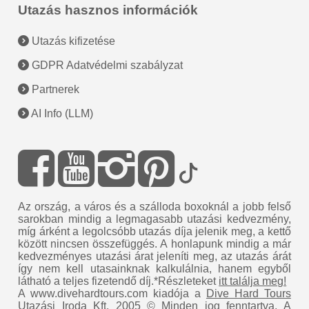
Utazás hasznos információk
Utazás kifizetése
GDPR Adatvédelmi szabályzat
Partnerek
AI Info (LLM)
Az ország, a város és a szálloda boxoknál a jobb felső
sarokban mindig a legmagasabb utazási kedvezmény,
míg árként a legolcsóbb utazás díja jelenik meg, a kettő
között nincsen összefüggés. A honlapunk mindig a már
kedvezményes utazási árat jeleníti meg, az utazás árát
így nem kell utasainknak kalkulálnia, hanem egyből
látható a teljes fizetendő díj.*Részleteket
itt találja meg!
A www.divehardtours.com kiadója a
Dive Hard Tours
Utazási Iroda Kft.
2005 © Minden jog fenntartva.
A