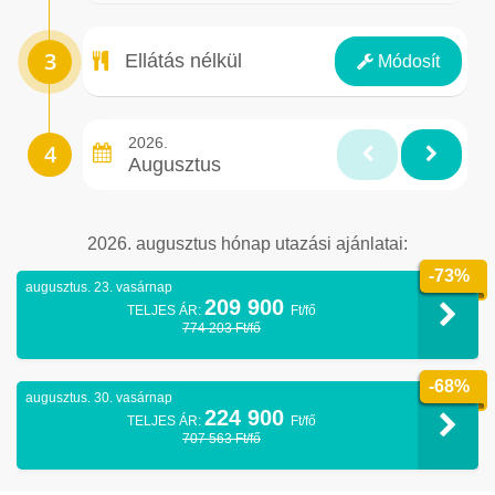
Ellátás
Ellátás nélkül
Módosít
2026.
Augusztus
2026. augusztus hónap utazási ajánlatai:
-73%
augusztus. 23. vasárnap
209 900
TELJES ÁR:
Ft/fő
774 203 Ft/fő
-68%
augusztus. 30. vasárnap
224 900
TELJES ÁR:
Ft/fő
707 563 Ft/fő