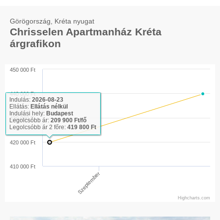
Görögország, Kréta nyugat
Chrisselen Apartmanház Kréta
árgrafikon
450 000 Ft
440 000 Ft
Indulás:
2026-08-23
Ellátás:
Ellátás nélkül
Indulási hely:
Budapest
430 000 Ft
Legolcsóbb ár:
209 900 Ft/fő
Legolcsóbb ár 2 főre:
419 800 Ft
420 000 Ft
410 000 Ft
Szeptember
Highcharts.com