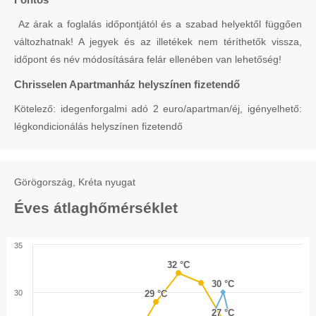
Az árak a foglalás időpontjától és a szabad helyektől függően
változhatnak! A jegyek és az illetékek nem téríthetők vissza,
időpont és név módosítására felár ellenében van lehetőség!
Chrisselen Apartmanház helyszínen fizetendő
Kötelező: idegenforgalmi adó 2 euro/apartman/éj, igényelhető:
légkondicionálás helyszínen fizetendő
Görögország, Kréta nyugat
Éves átlaghőmérséklet
35
32 °C
32 °C
30 °C
30 °C
30
29 °C
29 °C
27 °C
27 °C