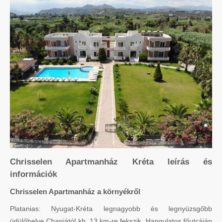
Chrisselen Apartmanház Kréta leírás és
információk
Chrisselen Apartmanház a környékről
Platanias: Nyugat-Kréta legnagyobb és legnyüzsgőbb
üdülőhelye Chaniától kb. 13 km-re fekszik. Hangulatos főutcáján