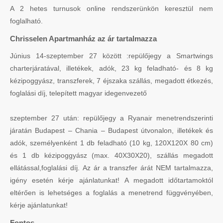
A 2 hetes turnusok online rendszerünkön keresztül nem
foglalható.
Chrisselen Apartmanház az ár tartalmazza
Június 14-szeptember 27 között :repülőjegy a Smartwings
charterjáratával, illetékek, adók, 23 kg feladható- és 8 kg
kézipoggyász, transzferek, 7 éjszaka szállás, megadott étkezés,
foglalási díj, telepített magyar idegenvezető
szeptember 27 után: repülőjegy a Ryanair menetrendszerinti
járatán Budapest – Chania – Budapest útvonalon, illetékek és
adók, személyenként 1 db feladható (10 kg, 120X120X 80 cm)
és 1 db kézipoggyász (max. 40X30X20), szállás megadott
ellátással,foglalási díj. Az ár a transzfer árát NEM tartalmazza,
igény esetén kérje ajánlatunkat! A megadott időtartamoktól
eltérően is lehetséges a foglalás a menetrend függvényében,
kérje ajánlatunkat!
Fontos