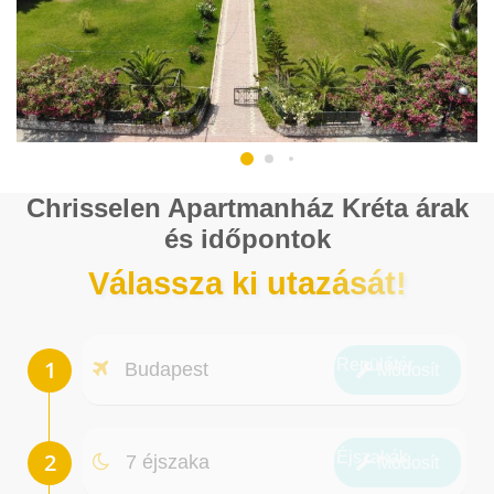
Chrisselen Apartmanház Kréta árak
és időpontok
Válassza ki utazását!
Repülőtér
Budapest
Módosít
Éjszakák
7 éjszaka
Módosít