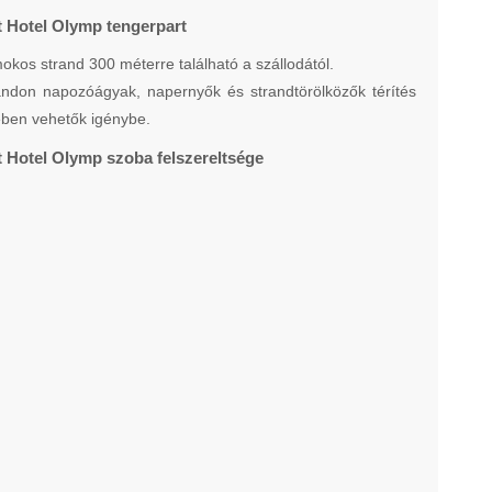
t Hotel Olymp tengerpart
okos strand 300 méterre található a szállodától.
andon napozóágyak, napernyők és strandtörölközők térítés
ében vehetők igénybe.
 Hotel Olymp szoba felszereltsége