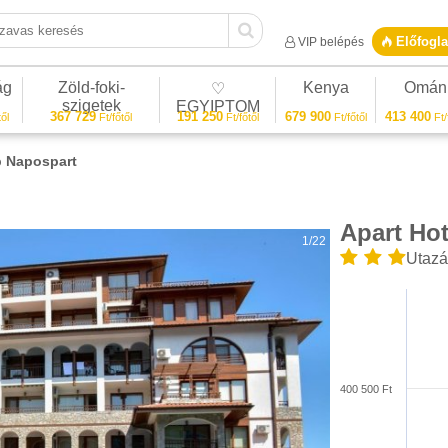
vas keresés
Előfogla
VIP belépés
ág
Zöld-foki-
Kenya
Omán
♡
szigetek
EGYIPTOM
367 729
191 250
679 900
413 400
ől
Ft/főtől
Ft/főtől
Ft/főtől
Ft/
p Napospart
Apart Ho
1/22
Utazá
400 500 Ft