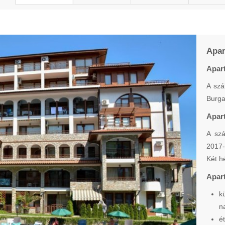
Apar
Apar
A szá
Burga
Apart
A szá
2017-
Két h
Apart
k
n
é