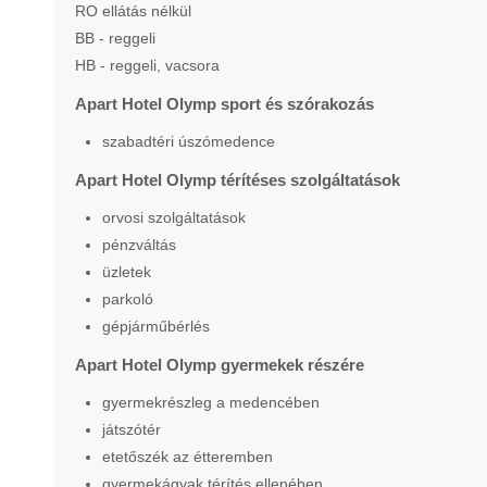
RO ellátás nélkül
BB - reggeli
HB - reggeli, vacsora
Apart Hotel Olymp sport és szórakozás
szabadtéri úszómedence
Apart Hotel Olymp térítéses szolgáltatások
orvosi szolgáltatások
pénzváltás
üzletek
parkoló
gépjárműbérlés
Apart Hotel Olymp gyermekek részére
gyermekrészleg a medencében
játszótér
etetőszék az étteremben
gyermekágyak térítés ellenében