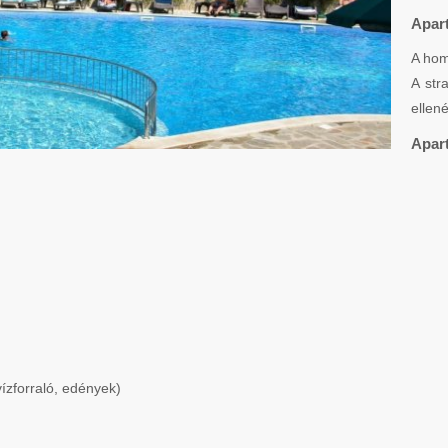
Apar
A hom
A str
ellen
Apart
vízforraló, edények)