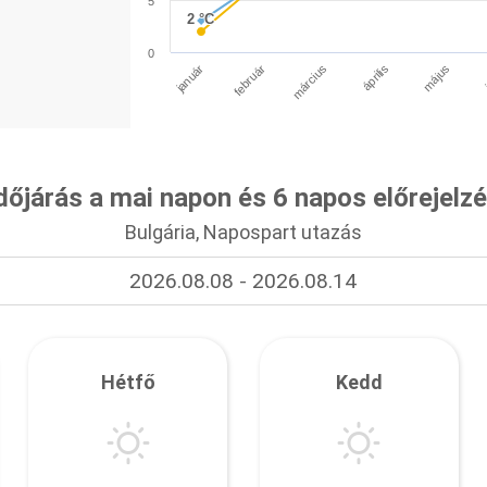
5
2 °C
2 °C
0
január
április
március
február
május
dőjárás a mai napon és 6 napos előrejelz
Bulgária, Napospart utazás
2026.08.08 - 2026.08.14
Hétfő
Kedd