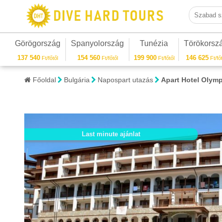
Szabad sza
Görögország
Spanyolország
Tunézia
Törökorsz
137 540
154 560
199 900
146 625
Ft/főtől
Ft/főtől
Ft/főtől
Ft/főt
Főoldal
Bulgária
Napospart utazás
Apart Hotel Olym
Last minute ajánlat