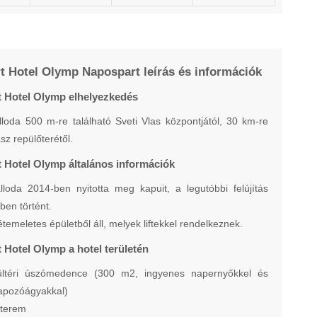
t Hotel Olymp Napospart leírás és információk
t Hotel Olymp elhelyezkedés
lloda 500 m-re található Sveti Vlas központjától, 30 km-re
sz repülőterétől.
 Hotel Olymp általános információk
lloda 2014-ben nyitotta meg kapuit, a legutóbbi felújítás
ben történt.
étemeletes épületből áll, melyek liftekkel rendelkeznek.
 Hotel Olymp a hotel területén
ültéri úszómedence (300 m2, ingyenes napernyőkkel és
apozóágyakkal)
tterem