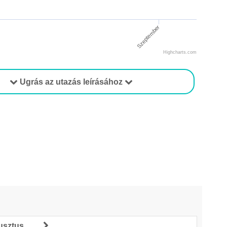
Szeptember
Highcharts.com
Ugrás az utazás leírásához
usztus