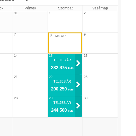
ök
Péntek
Szombat
Vasárnap
31
1
2
7
9
8
14
15
16
TELJES ÁR
232 875
Ft/fő
21
22
23
TELJES ÁR
200 250
Ft/fő
28
29
30
TELJES ÁR
244 500
Ft/fő