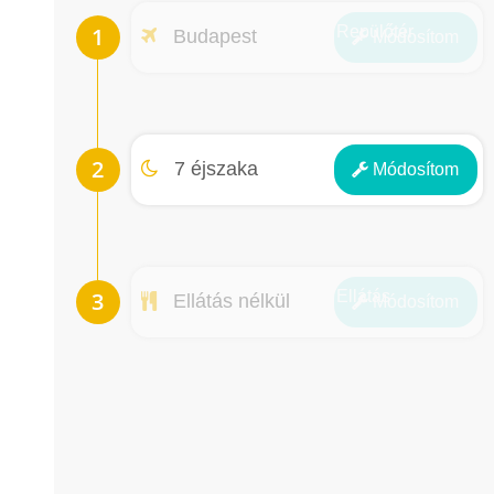
Repülőtér
Budapest
Módosít
om
Éjszakák
7 éjszaka
Módosít
om
Ellátás
Ellátás nélkül
Módosít
om