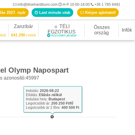
info@divehardtours.com
H-P 10:00-18:00
+36 1 785 8492
lás 2027. nyár
Last minute utak
Kérjen ajánlatot!
Zanzibár
☼ TÉLI
Összes
Infók
EGZOTIKUS
ország
641 290
főtől
Ft/főtől
Közvetlen járattal
tel Olymp Napospart
s azonosító:45997
Last minute ajánlat
Indulás:
2026-08-22
Ellátás:
Ellátás nélkül
Indulási hely:
Budapest
Legolcsóbb ár:
200 250 Ft/fő
Legolcsóbb ár 2 főre:
400 500 Ft