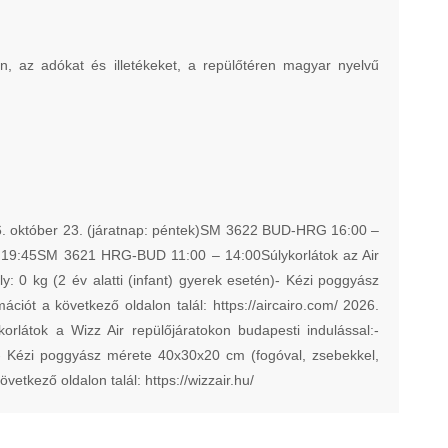
n, az adókat és illetékeket, a repülőtéren magyar nyelvű
óber 23. (járatnap: péntek)SM 3622 BUD-HRG 16:00 –
19:45SM 3621 HRG-BUD 11:00 – 14:00Súlykorlátok az Air
y: 0 kg (2 év alatti (infant) gyerek esetén)- Kézi poggyász
iót a következő oldalon talál: https://aircairo.com/ 2026.
átok a Wizz Air repülőjáratokon budapesti indulással:-
én)- Kézi poggyász mérete 40x30x20 cm (fogóval, zsebekkel,
övetkező oldalon talál: https://wizzair.hu/