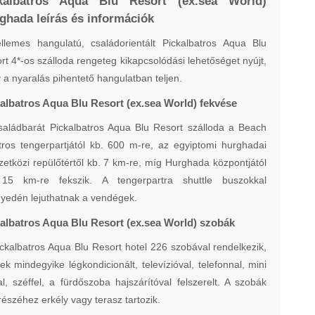
kalbatros Aqua Blu Resort (ex.sea World)
ghada leírás és információk
llemes hangulatú, családorientált Pickalbatros Aqua Blu
rt 4*-os szálloda rengeteg kikapcsolódási lehetőséget nyújt,
 a nyaralás pihentető hangulatban teljen.
albatros Aqua Blu Resort (ex.sea World) fekvése
aládbarát Pickalbatros Aqua Blu Resort szálloda a Beach
tros tengerpartjától kb. 600 m-re, az egyiptomi hurghadai
etközi repülőtértől kb. 7 km-re, míg Hurghada központjától
15 km-re fekszik. A tengerpartra shuttle buszokkal
yedén lejuthatnak a vendégek.
albatros Aqua Blu Resort (ex.sea World) szobák
ckalbatros Aqua Blu Resort hotel 226 szobával rendelkezik,
ek mindegyike légkondicionált, televízióval, telefonnal, mini
al, széffel, a fürdőszoba hajszárítóval felszerelt. A szobák
részéhez erkély vagy terasz tartozik.