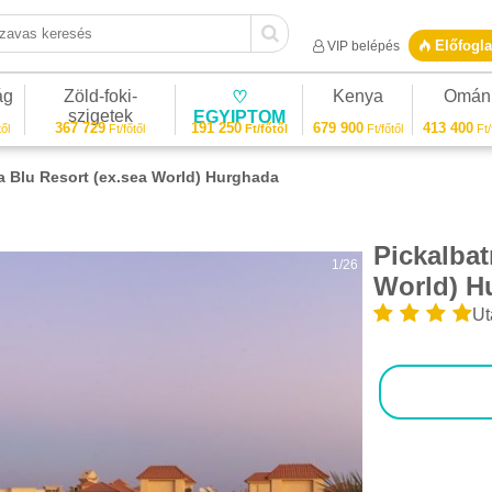
vas keresés
Előfogla
VIP belépés
ág
Zöld-foki-
Kenya
Omán
♡
szigetek
EGYIPTOM
367 729
191 250
679 900
413 400
ől
Ft/főtől
Ft/főtől
Ft/főtől
Ft/
a Blu Resort (ex.sea World) Hurghada
Pickalbat
1/26
World) H
Ut