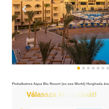
Pickalbatros Aqua Blu Resort (ex.sea World) Hurghada ár
Válassza ki utazását!