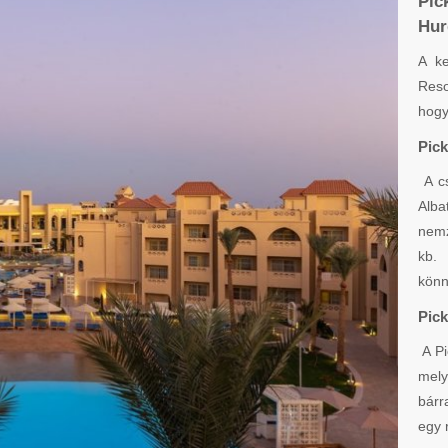
Pic
Hur
A ke
Reso
hogy
Pick
A cs
Alba
nemz
kb. 
könn
Pick
A Pi
mely
bárr
egy 