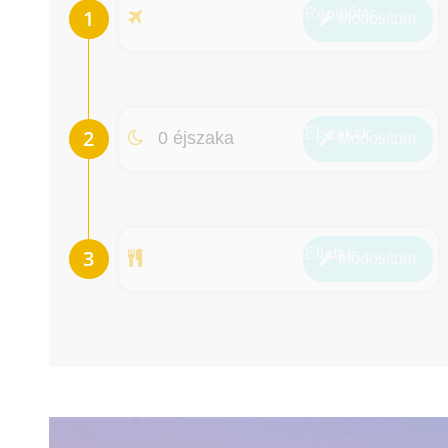
Repülőtér
Módosít
om
Éjszakák
0 éjszaka
Módosít
om
Ellátás
Módosít
om