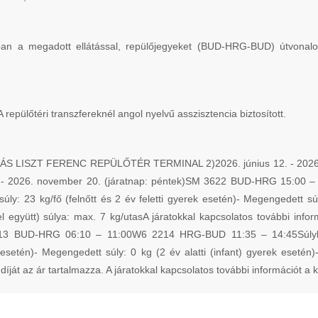
ában a megadott ellátással, repülőjegyeket (BUD-HRG-BUD) útvonalo
A repülőtéri transzfereknél angol nyelvű asszisztencia biztosított.
SZT FERENC REPÜLŐTÉR TERMINAL 2)2026. június 12. - 2026. okt
- 2026. november 20. (járatnap: péntek)SM 3622 BUD-HRG 15:00 – 
úly: 23 kg/fő (felnőtt és 2 év feletti gyerek esetén)- Megengedett súl
gyütt) súlya: max. 7 kg/utasA járatokkal kapcsolatos további informác
213 BUD-HRG 06:10 – 11:00W6 2214 HRG-BUD 11:35 – 14:45Súlykorl
k esetén)- Megengedett súly: 0 kg (2 év alatti (infant) gyerek eset
díját az ár tartalmazza. A járatokkal kapcsolatos további információt a k