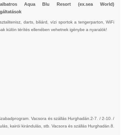
kalbatros Aqua Blu Resort (ex.sea World)
gáltatások
litenisz, darts, biliárd, vízi sportok a tengerparton, WiFi
k külön térítés ellenében vehetnek igénybe a nyaralók!
 Szabadprogram. Vacsora és szállás Hurghadán.2-7. / 2-10. /
lás, kairói kirándulás, stb. Vacsora és szállás Hurghadán.8.