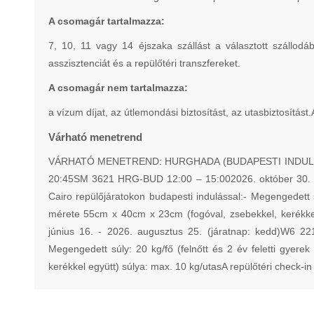
A csomagár tartalmazza:
7, 10, 11 vagy 14 éjszaka szállást a választott szállod
asszisztenciát és a repülőtéri transzfereket.
A csomagár nem tartalmazza:
a vízum díjat, az útlemondási biztosítást, az utasbiztosítást.
Várható menetrend
VÁRHATÓ MENETREND: HURGHADA (BUDAPESTI INDULÁS LI
20:45SM 3621 HRG-BUD 12:00 – 15:002026. október 30. 
Cairo repülőjáratokon budapesti indulással:- Megengedett s
mérete 55cm x 40cm x 23cm (fogóval, zsebekkel, kerékkel e
június 16. - 2026. augusztus 25. (járatnap: kedd)W6 2
Megengedett súly: 20 kg/fő (felnőtt és 2 év feletti gyere
kerékkel együtt) súlya: max. 10 kg/utasA repülőtéri check-in 