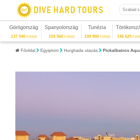
Szabad sza
Görögország
Spanyolország
Tunézia
Törökorsz
137 540
154 560
199 900
146 625
Ft/főtől
Ft/főtől
Ft/főtől
Ft/főt
Főoldal
Egyiptom
Hurghada utazás
Pickalbatros Aqu