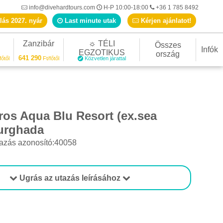
info@divehardtours.com
H-P 10:00-18:00
+36 1 785 8492
lás 2027. nyár
Last minute utak
Kérjen ajánlatot!
Zanzibár
☼ TÉLI
Összes
Infók
EGZOTIKUS
ország
641 290
főtől
Ft/főtől
Közvetlen járattal
ros Aqua Blu Resort (ex.sea
urghada
azás azonosító:40058
Ugrás az utazás leírásához