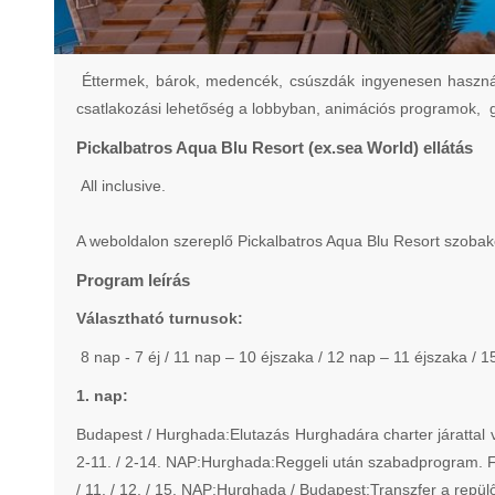
Éttermek, bárok, medencék, csúszdák ingyenesen használható
csatlakozási lehetőség a lobbyban, animációs programok, 
Pickalbatros Aqua Blu Resort (ex.sea World) ellátás
All inclusive.
A weboldalon szereplő Pickalbatros Aqua Blu Resort szobakép
Program leírás
Választható turnusok:
8 nap - 7 éj / 11 nap – 10 éjszaka / 12 nap – 11 éjszaka / 15
1. nap:
Budapest / Hurghada:Elutazás Hurghadára charter járattal v
2-11. / 2-14. NAP:Hurghada:Reggeli után szabadprogram. Faku
/ 11. / 12. / 15. NAP:Hurghada / Budapest:Transzfer a repül