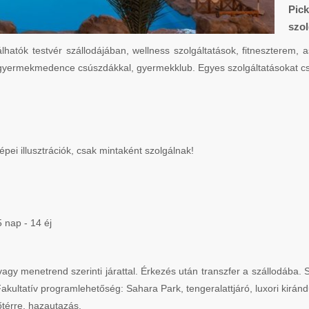
Pic
szol
k testvér szállodájában, wellness szolgáltatások, fitneszterem, aszta
gyermekmedence csúszdákkal, gyermekklub. Egyes szolgáltatásokat csa
ei illusztrációk, csak mintaként szolgálnak!
 nap - 14 éj
agy menetrend szerinti járattal. Érkezés után transzfer a szállodába.
ltatív programlehetőség: Sahara Park, tengeralattjáró, luxori kirándu
őtérre, hazautazás.