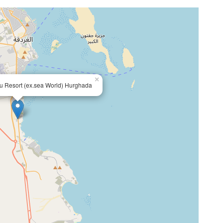
×
lu Resort (ex.sea World) Hurghada