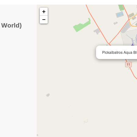
+
−
 World)
Pickalbatros Aqua B