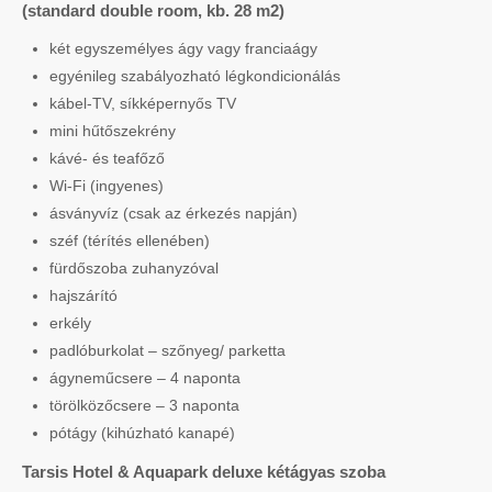
(standard double room, kb. 28 m2)
két egyszemélyes ágy vagy franciaágy
egyénileg szabályozható légkondicionálás
kábel-TV, síkképernyős TV
mini hűtőszekrény
kávé- és teafőző
Wi-Fi (ingyenes)
ásványvíz (csak az érkezés napján)
széf (térítés ellenében)
fürdőszoba zuhanyzóval
hajszárító
erkély
padlóburkolat – szőnyeg/ parketta
ágyneműcsere – 4 naponta
törölközőcsere – 3 naponta
pótágy (kihúzható kanapé)
Tarsis Hotel & Aquapark deluxe kétágyas szoba