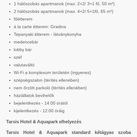
1 hálószobás apartmanok (max. 2+2/ 3+1 fő, 50 m²)
2 hálószobás apartmanok (max. 4+2/ 5+1fő, 65 m²)
főétterem
à la carte étterem: Gradina
Tepanyaki étterem - látványkonyha
medencebár
lobby bár
széf
valutaváltó
Wi-Fi a komplexum területén (ingyenes)
szépségszalon (térítés ellenében)
nem őrzött parkoló (térítés ellenében)
háziállatok bevihetők
bejelentkezés - 14:00 órától
kijelentkezés - 12:00 óráig
Tarsis Hotel & Aquapark elhelyezés
Tarsis Hotel & Aquapark standard kétágyas szoba