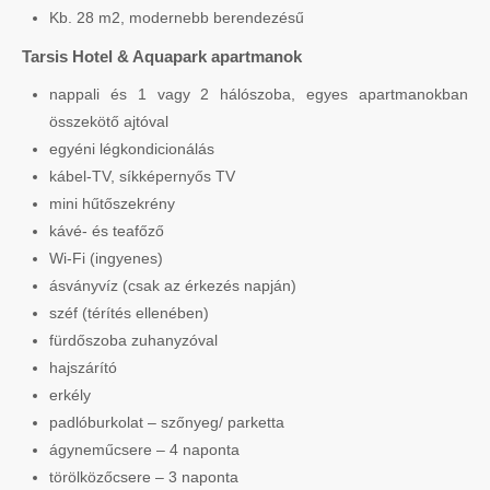
Kb. 28 m2, modernebb berendezésű
Tarsis Hotel & Aquapark apartmanok
nappali és 1 vagy 2 hálószoba, egyes apartmanokban
összekötő ajtóval
egyéni légkondicionálás
kábel-TV, síkképernyős TV
mini hűtőszekrény
kávé- és teafőző
Wi-Fi (ingyenes)
ásványvíz (csak az érkezés napján)
széf (térítés ellenében)
fürdőszoba zuhanyzóval
hajszárító
erkély
padlóburkolat – szőnyeg/ parketta
ágyneműcsere – 4 naponta
törölközőcsere – 3 naponta