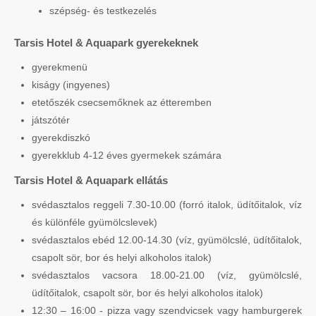
szépség- és testkezelés
Tarsis Hotel & Aquapark gyerekeknek
gyerekmenü
kiságy (ingyenes)
etetőszék csecsemőknek az étteremben
játszótér
gyerekdiszkó
gyerekklub 4-12 éves gyermekek számára
Tarsis Hotel & Aquapark ellátás
svédasztalos reggeli 7.30-10.00 (forró italok, üdítőitalok, víz
és különféle gyümölcslevek)
svédasztalos ebéd 12.00-14.30 (víz, gyümölcslé, üdítőitalok,
csapolt sör, bor és helyi alkoholos italok)
svédasztalos vacsora 18.00-21.00 (víz, gyümölcslé,
üdítőitalok, csapolt sör, bor és helyi alkoholos italok)
12:30 – 16:00 - pizza vagy szendvicsek vagy hamburgerek