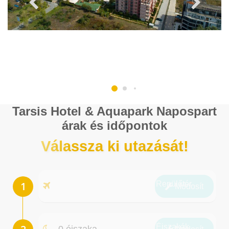
Tarsis Hotel & Aquapark Napospart
árak és időpontok
Válassza ki utazását!
Repülőtér
Módosít
Éjszakák
0 éjszaka