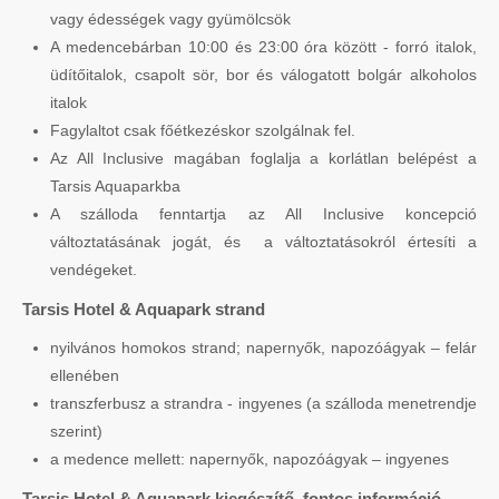
vagy édességek vagy gyümölcsök
A medencebárban 10:00 és 23:00 óra között - forró italok,
üdítőitalok, csapolt sör, bor és válogatott bolgár alkoholos
italok
Fagylaltot csak főétkezéskor szolgálnak fel.
Az All Inclusive magában foglalja a korlátlan belépést a
Tarsis Aquaparkba
A szálloda fenntartja az All Inclusive koncepció
változtatásának jogát, és a változtatásokról értesíti a
vendégeket.
Tarsis Hotel & Aquapark strand
nyilvános homokos strand; napernyők, napozóágyak – felár
ellenében
transzferbusz a strandra - ingyenes (a szálloda menetrendje
szerint)
a medence mellett: napernyők, napozóágyak – ingyenes
Tarsis Hotel & Aquapark kiegészítő, fontos információ