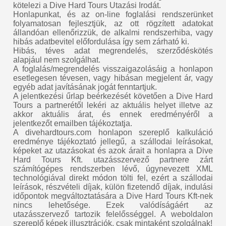
kötelezi a Dive Hard Tours Utazási Irodát.
Honlapunkat, és az on-line foglalási rendszerünket
folyamatosan fejlesztjük, az ott rögzített adatokat
állandóan ellenőrizzük, de alkalmi rendszerhiba, vagy
hibás adatbevitel előfordulása így sem zárható ki.
Hibás, téves adat megrendelés, szerződéskötés
alapjául nem szolgálhat.
A foglalás/megrendelés visszaigazolásáig a honlapon
esetlegesen tévesen, vagy hibásan megjelent ár, vagy
egyéb adat javításának jogát fenntartjuk.
A jelentkezési űrlap beérkezését követően a Dive Hard
Tours a partnerétől lekéri az aktuális helyet illetve az
akkor aktuális árat, és ennek eredményéről a
jelentkezőt emailben tájékoztatja.
A divehardtours.com honlapon szereplő kalkuláció
eredménye tájékoztató jellegű, a szállodai leírásokat,
képeket az utazásokat és azok árait a honlapra a Dive
Hard Tours Kft. utazásszervező partnere zárt
számítógépes rendszerben lévő, úgynevezett XML
technológiával direkt módon tölti fel, ezért a szállodai
leírások, részvételi díjak, külön fizetendő díjak, indulási
időpontok megváltoztatására a Dive Hard Tours Kft-nek
nincs lehetősége. Ezek valódíságáért az
utazásszervező tartozik felelősséggel. A weboldalon
szereplő képek illusztrációk, csak mintaként szolgálnak!