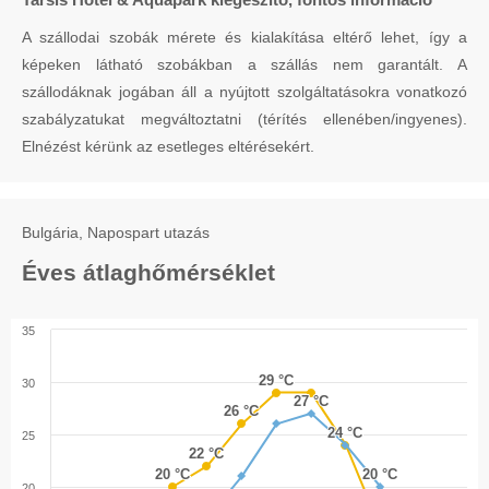
A szállodai szobák mérete és kialakítása eltérő lehet, így a
képeken látható szobákban a szállás nem garantált. A
szállodáknak jogában áll a nyújtott szolgáltatásokra vonatkozó
szabályzatukat megváltoztatni (térítés ellenében/ingyenes).
Elnézést kérünk az esetleges eltérésekért.
Bulgária, Napospart utazás
Éves átlaghőmérséklet
35
29 °C
29 °C
30
27 °C
27 °C
26 °C
26 °C
24 °C
24 °C
25
22 °C
22 °C
20 °C
20 °C
20 °C
20 °C
20