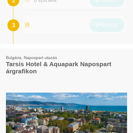
Módosít
Ellátás
Módosít
Bulgária, Napospart utazás
Tarsis Hotel & Aquapark Napospart
árgrafikon