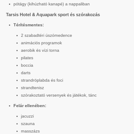
pótágy (kihúzható kanapé) a nappaliban
Tarsis Hotel & Aquapark sport és szórakozás
Térítésmentes:
2 szabadtéri úszómedence
animációs programok
aerobik és vízi torna
pilates
boccia
darts
strandröplabda és foci
strandtenisz
szórakoztató versenyek és játékok, tánc
Felár ellenében:
jacuzzi
szauna
masszázs