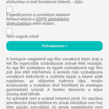
elsősorban e-mail formátumú hírlevél, - útján.
Engedélyezem a személyes adataim
felhasználását a
GDPR adatvédelmi
tájékoztatóban
előírt módon.
Nem vagyok robot!
Feliratkozom »
A honlapon megjelenő egy főre vonatkozó teljes árak a
két fős legolcsóbb szobatípusok árának felét mutatják.
Az egy fős szobatípus és egyéb szobatípusok egy főre
jutó árai ettől eltérhetnek. A konkrét más szobatípusra
vonatkozó kalkulációt a szálloda lapján a képek alatti
naptárban, az időpontra kattintva látja, miután
kiválasztotta a szobában lévő felnőtt(ek) és esetleges
gyermek(ek) számát. A fizetési ütemezés a teljes
összeg alatt látható.
Az ajánlatok nem a szabad helyeket jelzik. Az utazásra
jelentkezési űrlap kitöltése és annak elküldése nem hoz
létre utazási szerződést, és annak megkötésére nem