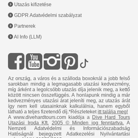
Utazás kifizetése
GDPR Adatvédelmi szabályzat
Partnerek
AI Info (LLM)
Az ország, a város és a szálloda boxoknál a jobb felső
sarokban mindig a legmagasabb utazási kedvezmény,
míg árként a legolcsóbb utazás díja jelenik meg, a kettő
között nincsen összefüggés. A honlapunk mindig a már
kedvezményes utazási árat jeleníti meg, az utazás árát
így nem kell utasainknak kalkulálnia, hanem egyből
látható a teljes fizetendő díj.*Részleteket
itt találja meg!
A www.divehardtours.com kiadója a
Dive Hard Tours
Utazási Iroda Kft.
2005 © Minden jog fenntartva.
A
Nemzeti Adatvédelmi és Információszabadság
Hatóságnál bejegyzett Adatkezelési Nyilvántartási