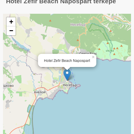
Hotel Zefir Beach Napospart térképe
+
−
×
Hotel Zefir Beach Napospart