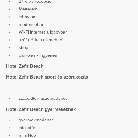
24 órás recepció
főétterem
lobby bár
medencebár
Wi-Fi internet a lobbyban
széf (térítés ellenében)
shop
parkolás - ingyenes
Hotel Zefir Beach
Hotel Zefir Beach sport és szórakozás
szabadtéri úszómedence
Hotel Zefir Beach gyermekeknek
gyermekmedence
játszótér
mini klub