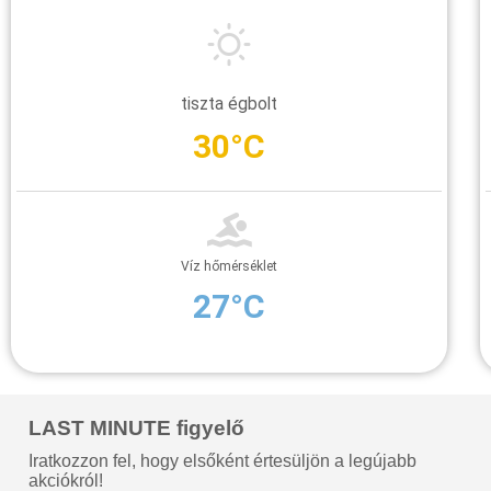
tiszta égbolt
30°C
Víz hőmérséklet
27°C
LAST MINUTE figyelő
Iratkozzon fel, hogy elsőként értesüljön a legújabb
akciókról!