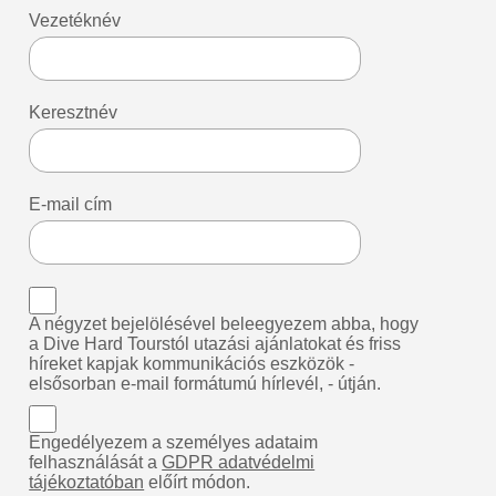
Vezetéknév
Keresztnév
E-mail cím
A négyzet bejelölésével beleegyezem abba, hogy
a Dive Hard Tourstól utazási ajánlatokat és friss
híreket kapjak kommunikációs eszközök -
elsősorban e-mail formátumú hírlevél, - útján.
Engedélyezem a személyes adataim
felhasználását a
GDPR adatvédelmi
tájékoztatóban
előírt módon.