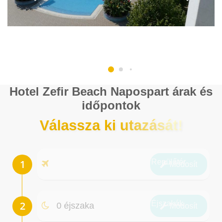
Hotel Zefir Beach Napospart árak és
időpontok
Válassza ki utazását!
Repülőtér
Módosít
Éjszakák
0 éjszaka
Módosít