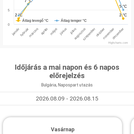
7 °C
7 °C
5 °C
5 °C
5
2 °C
2 °C
2 °C
2 °C
Átlag levegő °C
Átlag tenger °C
0
január
február
március
április
május
június
július
augusztus
szepember
október
november
december
Highcharts.com
Időjárás a mai napon és 6 napos
előrejelzés
Bulgária, Napospart utazás
2026.08.09 - 2026.08.15
Vasárnap