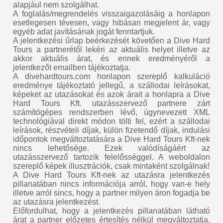
alapjául nem szolgálhat.
A foglalás/megrendelés visszaigazolásáig a honlapon
esetlegesen tévesen, vagy hibásan megjelent ár, vagy
egyéb adat javításának jogát fenntartjuk.
A jelentkezési űrlap beérkezését követően a Dive Hard
Tours a partnerétől lekéri az aktuális helyet illetve az
akkor aktuális árat, és ennek eredményéről a
jelentkezőt emailben tájékoztatja.
A divehardtours.com honlapon szereplő kalkuláció
eredménye tájékoztató jellegű, a szállodai leírásokat,
képeket az utazásokat és azok árait a honlapra a Dive
Hard Tours Kft. utazásszervező partnere zárt
számítógépes rendszerben lévő, úgynevezett XML
technológiával direkt módon tölti fel, ezért a szállodai
leírások, részvételi díjak, külön fizetendő díjak, indulási
időpontok megváltoztatására a Dive Hard Tours Kft-nek
nincs lehetősége. Ezek valódíságáért az
utazásszervező tartozik felelősséggel. A weboldalon
szereplő képek illusztrációk, csak mintaként szolgálnak!
A Dive Hard Tours Kft-nek az utazásra jelentkezés
pillanatában nincs információja arról, hogy van-e hely
illetve arról sincs, hogy a partner milyen áron fogadja be
az utazásra jelentkezést.
Előfordulhat, hogy a jelentkezés pillanatában látható
árat a partner előzetes értesítés nélkül megváltoztatja,