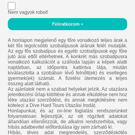
Nem vagyok robot!
Feliratkozom »
A honlapon megjelenő egy főre vonatkozó teljes árak a
két fős legolcsóbb szobatípusok árának felét mutatják.
Az egy fős szobatípus és egyéb szobatípusok egy főre
jutó árai ettől eltérhetnek. A konkrét más szobatípusra
vonatkozó kalkulációt a szálloda lapján a képek alatti
naptárban, az időpontra kattintva látja, miután
kiválasztotta a szobában lévő felnőtt(ek) és esetleges
gyermek(ek) számát. A fizetési ütemezés a teljes
összeg alatt látható.
Az ajánlatok nem a szabad helyeket jelzik. Az utazásra
jelentkezési űrlap kitöltése és annak elküldése nem hoz
létre utazási szerződést, és annak megkötésére nem
kötelezi a Dive Hard Tours Utazási Irodát.
Honlapunkat, és az on-line foglalási rendszerünket
folyamatosan fejlesztjük, az ott rögzített adatokat
állandóan ellenőrizzük, de alkalmi rendszerhiba, vagy
hibás adatbevitel előfordulása így sem zárható ki.
Hibás, téves adat megrendelés, szerződéskötés