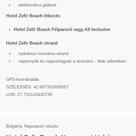
elektronikus játékok
Hotel Zefir Beach étkezés
Hotel Zefir Beach Félpanzió vagy All Inclusive
Hotel Zefir Beach strand
nyilvános homokos strand
napernyők és napozóágyak a strandon - felár ellenében
GPS-koordináták:
SZÉLESSÉG: 42.667331695557
LON: 27.710115432739
Bulgária, Napospart utazás