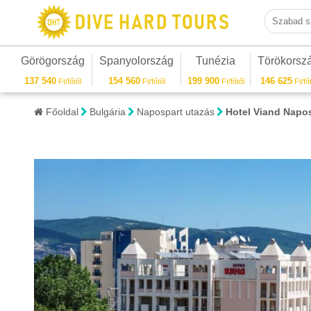
Szabad sza
Görögország
Spanyolország
Tunézia
Törökorsz
137 540
154 560
199 900
146 625
Ft/főtől
Ft/főtől
Ft/főtől
Ft/főt
Főoldal
Bulgária
Napospart utazás
Hotel Viand Napo