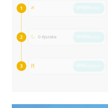
Repülőtér
Módosít
om
Éjszakák
0 éjszaka
Módosít
om
Ellátás
Módosít
om