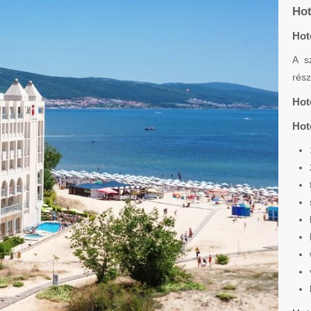
Hot
Hot
A s
rész
Hot
Hot