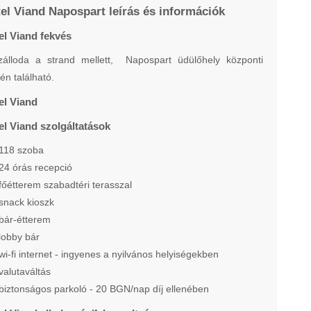
el Viand Napospart leírás és információk
el Viand fekvés
zálloda a strand mellett, Napospart üdülőhely központi
én található.
el Viand
el Viand szolgáltatások
118 szoba
24 órás recepció
főétterem szabadtéri terasszal
snack kioszk
bár-étterem
lobby bár
wi-fi internet - ingyenes a nyilvános helyiségekben
valutaváltás
biztonságos parkoló - 20 BGN/nap díj ellenében