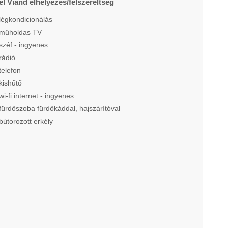
el Viand elhelyezés/felszereltség
légkondicionálás
műholdas TV
széf - ingyenes
rádió
telefon
kishűtő
wi-fi internet - ingyenes
fürdőszoba fürdőkáddal, hajszárítóval
bútorozott erkély