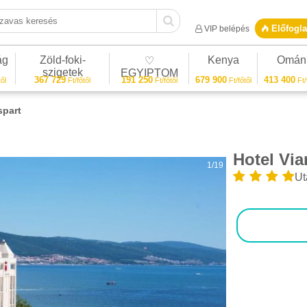
vas keresés
Előfogla
VIP belépés
ág
Zöld-foki-
Kenya
Omán
♡
szigetek
EGYIPTOM
367 729
191 250
679 900
413 400
ől
Ft/főtől
Ft/főtől
Ft/főtől
Ft/
spart
Hotel Vi
1/19
Ut