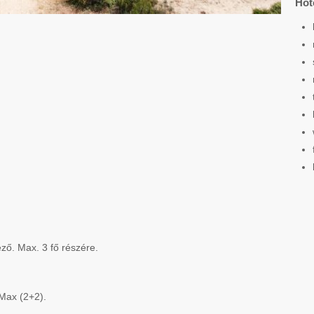
Hot
ző. Max. 3 fő részére.
 Max (2+2).