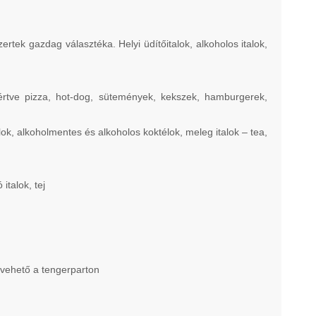
tek gazdag választéka. Helyi üdítőitalok, alkoholos italok,
értve pizza, hot-dog, sütemények, kekszek, hamburgerek,
alok, alkoholmentes és alkoholos koktélok, meleg italok – tea,
italok, tej
evehető a tengerparton