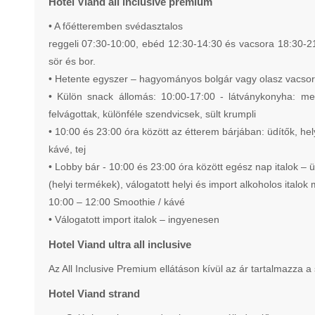
Hotel Viand all inclusive premium
• A főétteremben svédasztalos
reggeli 07:30-10:00, ebéd 12:30-14:30 és vacsora 18:30-21:
sör és bor.
• Hetente egyszer – hagyományos bolgár vagy olasz vacsor
• Külön snack állomás: 10:00-17:00 - látványkonyha: me
felvágottak, különféle szendvicsek, sült krumpli
• 10:00 és 23:00 óra között az étterem bárjában: üdítők, hely
kávé, tej
• Lobby bár - 10:00 és 23:00 óra között egész nap italok – ü
(helyi termékek), válogatott helyi és import alkoholos italok m
10:00 – 12:00 Smoothie / kávé
• Válogatott import italok – ingyenesen
Hotel Viand ultra all inclusive
Az All Inclusive Premium ellátáson kívül az ár tartalmazza
Hotel Viand strand