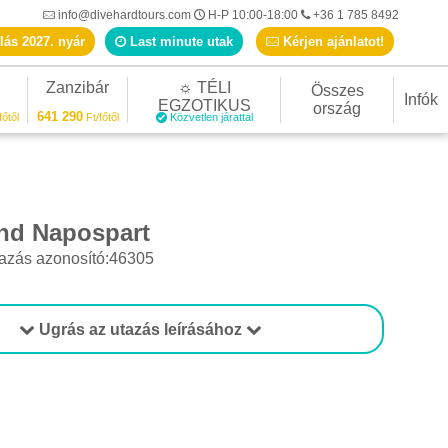
info@divehardtours.com
H-P 10:00-18:00
+36 1 785 8492
lás 2027. nyár
Last minute utak
Kérjen ajánlatot!
Zanzibár
☼ TÉLI
Összes
Infók
EGZOTIKUS
ország
641 290
főtől
Ft/főtől
Közvetlen járattal
and Napospart
azás azonosító:46305
Ugrás az utazás leírásához