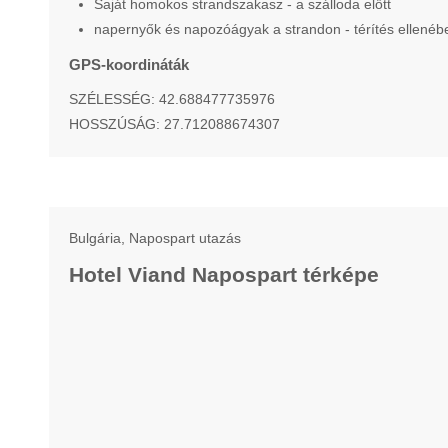
Saját homokos strandszakasz - a szálloda előtt
napernyők és napozóágyak a strandon - térítés ellenében
GPS-koordináták
SZÉLESSÉG: 42.688477735976
HOSSZÚSÁG: 27.712088674307
Bulgária, Napospart utazás
Hotel Viand Napospart térképe