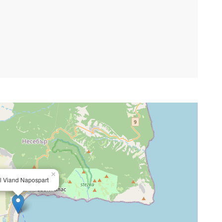
×
l Viand Napospart