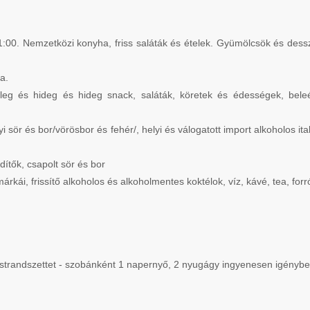
00. Nemzetközi konyha, friss saláták és ételek. Gyümölcsök és desszer
a.
leg és hideg és hideg snack, saláták, köretek és édességek, bele
i sör és bor/vörösbor és fehér/, helyi és válogatott import alkoholos it
dítők, csapolt sör és bor
árkái, frissítő alkoholos és alkoholmentes koktélok, víz, kávé, tea, forró 
 a strandszettet - szobánként 1 napernyő, 2 nyugágy ingyenesen igényb