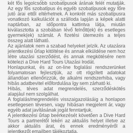
két fős legolcsóbb szobatípusok árának felét mutatják.
Az egy fős szobatípus és egyéb szobatípusok egy főre
jutó árai ettől eltérhetnek. A konkrét más szobatípusra
vonatkozó kalkulációt a szálloda lapján a képek alatti
naptárban, az időpontra kattintva látja, miután
kiválasztotta a szobában lévő felnőtt(ek) és esetleges
gyermek(ek) számát. A fizetési ütemezés a teljes
összeg alatt látható.
Az ajánlatok nem a szabad helyeket jelzik. Az utazásra
jelentkezési űrlap kitöltése és annak elküldése nem hoz
létre utazási szerződést, és annak megkötésére nem
kötelezi a Dive Hard Tours Utazási Irodát.
Honlapunkat, és az on-line foglalási rendszerünket
folyamatosan fejlesztjük, az ott rögzített adatokat
állandóan ellenőrizzük, de alkalmi rendszerhiba, vagy
hibás adatbevitel előfordulása így sem zárható ki.
Hibás, téves adat megrendelés, szerződéskötés
alapjául nem szolgálhat.
A foglalás/megrendelés visszaigazolásáig a honlapon
esetlegesen tévesen, vagy hibásan megjelent ár, vagy
egyéb adat javításának jogát fenntartjuk.
A jelentkezési űrlap beérkezését követően a Dive Hard
Tours a partnerétől lekéri az aktuális helyet illetve az
akkor aktuális árat, és ennek eredményéről a
jelentkezőt emailben tájékoztatja.