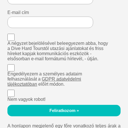
E-mail cím
A négyzet bejelölésével beleegyezem abba, hogy
a Dive Hard Tourstól utazási ajánlatokat és friss
híreket kapjak kommunikációs eszközök -
elsősorban e-mail formátumú hírlevél, - útján.
Engedélyezem a személyes adataim
felhasználását a
GDPR adatvédelmi
tájékoztatóban
előírt módon.
Nem vagyok robot!
Feliratkozom »
A honlapon megjelenő egy főre vonatkozó teljes árak a