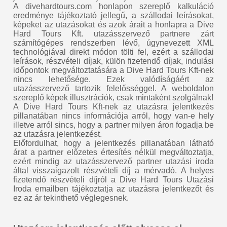
A divehardtours.com honlapon szereplő kalkuláció
eredménye tájékoztató jellegű, a szállodai leírásokat,
képeket az utazásokat és azok árait a honlapra a Dive
Hard Tours Kft. utazásszervező partnere zárt
számítógépes rendszerben lévő, úgynevezett XML
technológiával direkt módon tölti fel, ezért a szállodai
leírások, részvételi díjak, külön fizetendő díjak, indulási
időpontok megváltoztatására a Dive Hard Tours Kft-nek
nincs lehetősége. Ezek valódíságáért az
utazásszervező tartozik felelősséggel. A weboldalon
szereplő képek illusztrációk, csak mintaként szolgálnak!
A Dive Hard Tours Kft-nek az utazásra jelentkezés
pillanatában nincs információja arról, hogy van-e hely
illetve arról sincs, hogy a partner milyen áron fogadja be
az utazásra jelentkezést.
Előfordulhat, hogy a jelentkezés pillanatában látható
árat a partner előzetes értesítés nélkül megváltoztatja,
ezért mindig az utazásszervező partner utazási iroda
által visszaigazolt részvételi díj a mérvadó. A helyes
fizetendő részvételi díjról a Dive Hard Tours Utazási
Iroda emailben tájékoztatja az utazásra jelentkezőt és
ez az ár tekinthető véglegesnek.