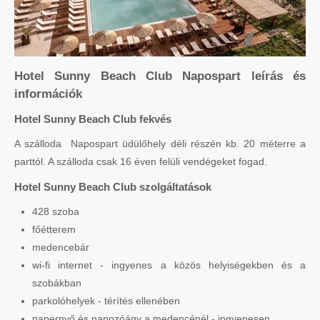
Hotel Sunny Beach Club Napospart leírás és
információk
Hotel Sunny Beach Club fekvés
A szálloda Napospart üdülőhely déli részén kb. 20 méterre a
parttól. A szálloda csak 16 éven felüli vendégeket fogad.
Hotel Sunny Beach Club szolgáltatások
428 szoba
főétterem
medencebár
wi-fi internet - ingyenes a közös helyiségekben és a
szobákban
parkolóhelyek - térítés ellenében
napernyő és napozóágy a medencénél - ingyenesen