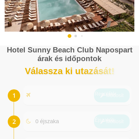
Hotel Sunny Beach Club Napospart
árak és időpontok
Válassza ki utazását!
Repülőtér
Módosít
Éjszakák
0 éjszaka
Módosít