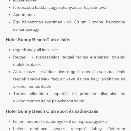
ingyenes wi-fi
fürdőszoba káddal vagy zuhanyzóval, hajszárítóval
Apartmanok:
Egy hálószobás apartman - kb. 60 nm 2 szoba, hálószoba
és kanapéágy
Hotel Sunny Beach Club ellátás
reggeli vagy all inclusive
Reggeli - svédasztalos reggeli térítés ellenében: további
ételek és italok
All inclusive - svédasztalos reggeli, ebéd és vacsora késői
reggeli snackételek fagylalt kávé és tea helyi alkoholos és
alkoholmentes italok
Térítés ellenében: importált és prémium alkoholos és
alkoholmentes italok palackozott italok
Hotel Sunny Beach Club sport és szórakozás
kültéri medencék napernyőkkel és napozóágyakkal
beltéri medence jacuzzi recepció lobby főétterem