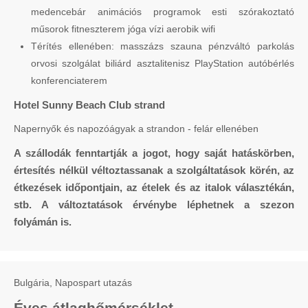
medencebár animációs programok esti szórakoztató
műsorok fitneszterem jóga vízi aerobik wifi
Térítés ellenében: masszázs szauna pénzváltó parkolás
orvosi szolgálat biliárd asztalitenisz PlayStation autóbérlés
konferenciaterem
Hotel Sunny Beach Club strand
Napernyők és napozóágyak a strandon - felár ellenében
A szállodák fenntartják a jogot, hogy saját hatáskörben,
értesítés nélkül véltoztassanak a szolgáltatások körén, az
étkezések időpontjain, az ételek és az italok választékán,
stb. A változtatások érvénybe léphetnek a szezon
folyámán is.
Bulgária, Napospart utazás
Éves átlaghőmérséklet