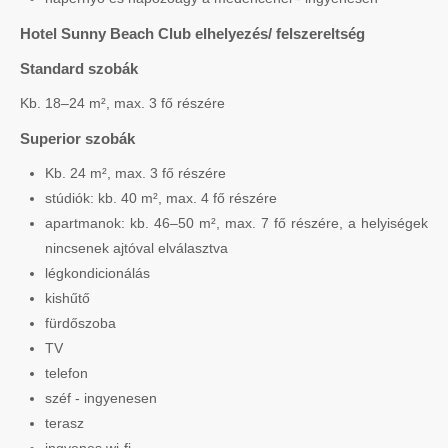
Hotel Sunny Beach Club elhelyezés/ felszereltség
Standard szobák
Kb. 18–24 m², max. 3 fő részére
Superior szobák
Kb. 24 m², max. 3 fő részére
stúdiók: kb. 40 m², max. 4 fő részére
apartmanok: kb. 46–50 m², max. 7 fő részére, a helyiségek
nincsenek ajtóval elválasztva
légkondicionálás
kishűtő
fürdőszoba
TV
telefon
széf - ingyenesen
terasz