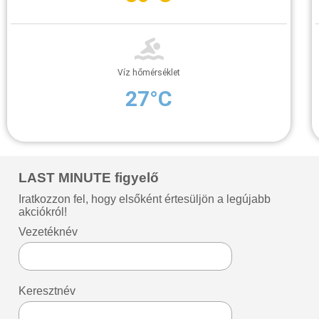
Víz hőmérséklet
27°C
LAST MINUTE figyelő
Iratkozzon fel, hogy elsőként értesüljön a legújabb
akciókról!
Vezetéknév
Keresztnév