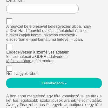
E-mail cím
A négyzet bejelölésével beleegyezem abba, hogy
a Dive Hard Tourstól utazási ajánlatokat és friss
híreket kapjak kommunikációs eszközök -
elsősorban e-mail formátumú hírlevél, - útján.
Engedélyezem a személyes adataim
felhasználását a
GDPR adatvédelmi
tájékoztatóban
előírt módon.
Nem vagyok robot!
Feliratkozom »
A honlapon megjelenő egy főre vonatkozó teljes árak a
két fős legolcsóbb szobatípusok árának felét mutatják.
Az egy fős szobatípus és egyéb szobatípusok egy főre