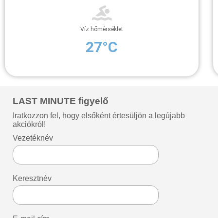
Víz hőmérséklet
27°C
LAST MINUTE figyelő
Iratkozzon fel, hogy elsőként értesüljön a legújabb
akciókról!
Vezetéknév
Keresztnév