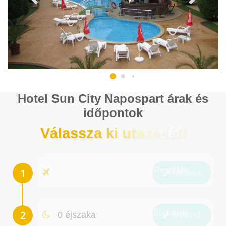
Hotel Sun City Napospart árak és
időpontok
Válassza ki utazását!
Repülőtér
Módosít
Éjszakák
0 éjszaka
Módosít