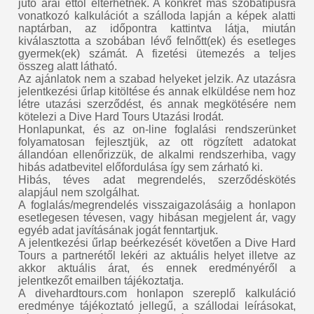
jutó árai ettől eltérhetnek. A konkrét más szobatípusra
vonatkozó kalkulációt a szálloda lapján a képek alatti
naptárban, az időpontra kattintva látja, miután
kiválasztotta a szobában lévő felnőtt(ek) és esetleges
gyermek(ek) számát. A fizetési ütemezés a teljes
összeg alatt látható.
Az ajánlatok nem a szabad helyeket jelzik. Az utazásra
jelentkezési űrlap kitöltése és annak elküldése nem hoz
létre utazási szerződést, és annak megkötésére nem
kötelezi a Dive Hard Tours Utazási Irodát.
Honlapunkat, és az on-line foglalási rendszerünket
folyamatosan fejlesztjük, az ott rögzített adatokat
állandóan ellenőrizzük, de alkalmi rendszerhiba, vagy
hibás adatbevitel előfordulása így sem zárható ki.
Hibás, téves adat megrendelés, szerződéskötés
alapjául nem szolgálhat.
A foglalás/megrendelés visszaigazolásáig a honlapon
esetlegesen tévesen, vagy hibásan megjelent ár, vagy
egyéb adat javításának jogát fenntartjuk.
A jelentkezési űrlap beérkezését követően a Dive Hard
Tours a partnerétől lekéri az aktuális helyet illetve az
akkor aktuális árat, és ennek eredményéről a
jelentkezőt emailben tájékoztatja.
A divehardtours.com honlapon szereplő kalkuláció
eredménye tájékoztató jellegű, a szállodai leírásokat,