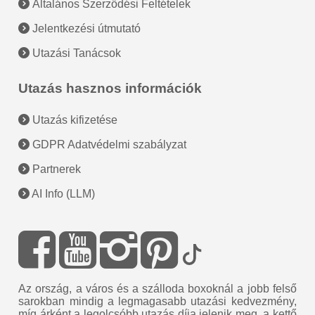
Általános Szerződési Feltételek
Jelentkezési útmutató
Utazási Tanácsok
Utazás hasznos információk
Utazás kifizetése
GDPR Adatvédelmi szabályzat
Partnerek
AI Info (LLM)
Az ország, a város és a szálloda boxoknál a jobb felső
sarokban mindig a legmagasabb utazási kedvezmény,
míg árként a legolcsóbb utazás díja jelenik meg, a kettő