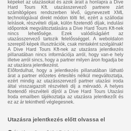
képeket az utazásokat és azok árait a honlapra a Dive
Hard Tours Kft. utazásszervező partnere zárt
számítógépes rendszerben lévő, úgynevezett XML
technológiával direkt módon tölti fel, ezért a szállodai
leírások, részvételi díjak, külön fizetendő díjak, indulási
időpontok megváltoztatására a Dive Hard Tours Kft-nek
nincs lehetősége. Ezek valódíságáért az
utazásszervező tartozik felelősséggel. A weboldalon
szereplő képek illusztrációk, csak mintaként szolgálnak!
A Dive Hard Tours Kft-nek az utazásra jelentkezés
pillanatában nincs információja arról, hogy van-e hely
illetve arról sincs, hogy a partner milyen áron fogadja be
az utazásra jelentkezést.
Előfordulhat, hogy a jelentkezés pillanatában látható
árat a partner előzetes értesítés nélkül megváltoztatja,
ezért mindig az utazásszervező partner utazási iroda
által visszaigazolt részvételi díj a mérvadó. A helyes
fizetendő részvételi díjról a Dive Hard Tours Utazási
Iroda emailben tájékoztatja az utazásra jelentkezőt és
ez az ár tekinthető véglegesnek.
Utazásra jelentkezés előtt olvassa el