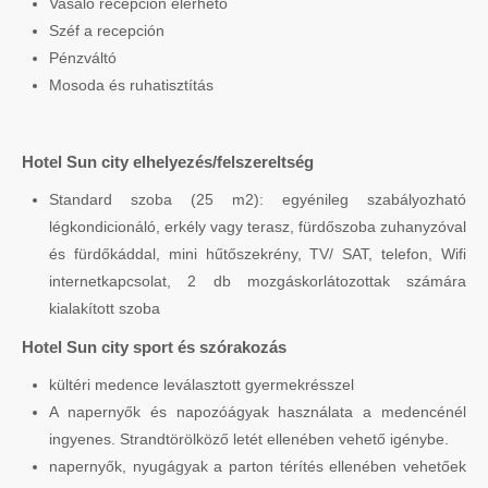
Vasaló recepción elérhető
Széf a recepción
Pénzváltó
Mosoda és ruhatisztítás
Hotel Sun city elhelyezés/felszereltség
Standard szoba (25 m2): egyénileg szabályozható
légkondicionáló, erkély vagy terasz, fürdőszoba zuhanyzóval
és fürdőkáddal, mini hűtőszekrény, TV/ SAT, telefon, Wifi
internetkapcsolat, 2 db mozgáskorlátozottak számára
kialakított szoba
Hotel Sun city sport és szórakozás
kültéri medence leválasztott gyermekrésszel
A napernyők és napozóágyak használata a medencénél
ingyenes. Strandtörölköző letét ellenében vehető igénybe.
napernyők, nyugágyak a parton térítés ellenében vehetőek