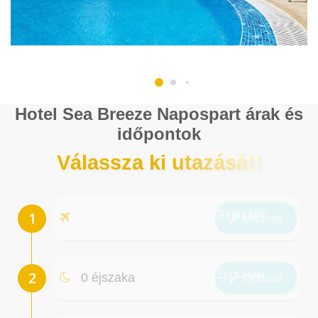
Hotel Sea Breeze Napospart árak és
időpontok
Válassza ki utazását!
Repülőtér
Módosít
Éjszakák
0 éjszaka
Módosít