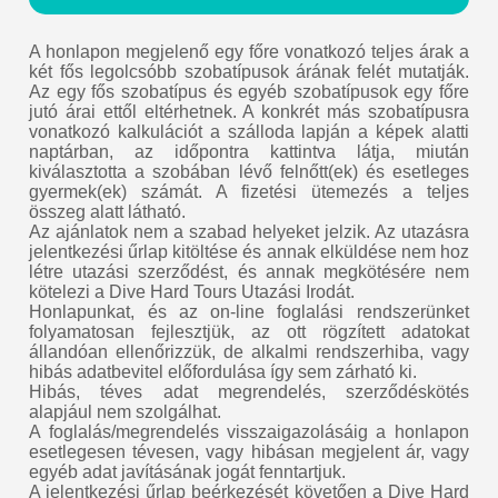
A honlapon megjelenő egy főre vonatkozó teljes árak a
két fős legolcsóbb szobatípusok árának felét mutatják.
Az egy fős szobatípus és egyéb szobatípusok egy főre
jutó árai ettől eltérhetnek. A konkrét más szobatípusra
vonatkozó kalkulációt a szálloda lapján a képek alatti
naptárban, az időpontra kattintva látja, miután
kiválasztotta a szobában lévő felnőtt(ek) és esetleges
gyermek(ek) számát. A fizetési ütemezés a teljes
összeg alatt látható.
Az ajánlatok nem a szabad helyeket jelzik. Az utazásra
jelentkezési űrlap kitöltése és annak elküldése nem hoz
létre utazási szerződést, és annak megkötésére nem
kötelezi a Dive Hard Tours Utazási Irodát.
Honlapunkat, és az on-line foglalási rendszerünket
folyamatosan fejlesztjük, az ott rögzített adatokat
állandóan ellenőrizzük, de alkalmi rendszerhiba, vagy
hibás adatbevitel előfordulása így sem zárható ki.
Hibás, téves adat megrendelés, szerződéskötés
alapjául nem szolgálhat.
A foglalás/megrendelés visszaigazolásáig a honlapon
esetlegesen tévesen, vagy hibásan megjelent ár, vagy
egyéb adat javításának jogát fenntartjuk.
A jelentkezési űrlap beérkezését követően a Dive Hard