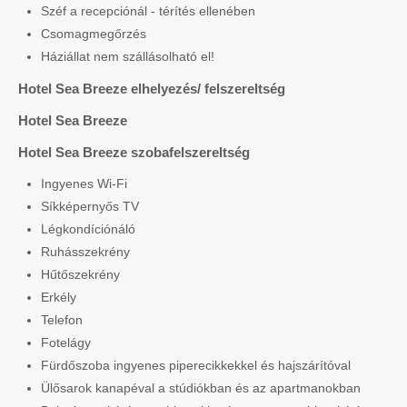
Széf a recepciónál - térítés ellenében
Csomagmegőrzés
Háziállat nem szállásolható el!
Hotel Sea Breeze elhelyezés/ felszereltség
Hotel Sea Breeze
Hotel Sea Breeze szobafelszereltség
Ingyenes Wi-Fi
Síkképernyős TV
Légkondíciónáló
Ruhásszekrény
Hűtőszekrény
Erkély
Telefon
Fotelágy
Fürdőszoba ingyenes piperecikkekkel és hajszárítóval
Ülősarok kanapéval a stúdiókban és az apartmanokban