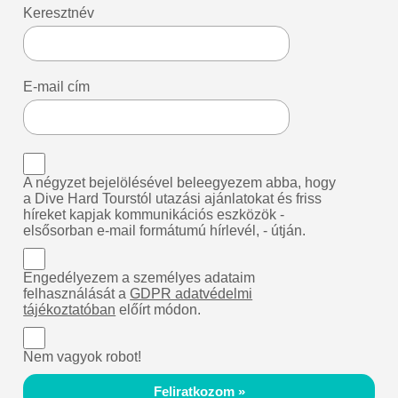
Keresztnév
E-mail cím
A négyzet bejelölésével beleegyezem abba, hogy
a Dive Hard Tourstól utazási ajánlatokat és friss
híreket kapjak kommunikációs eszközök -
elsősorban e-mail formátumú hírlevél, - útján.
Engedélyezem a személyes adataim
felhasználását a
GDPR adatvédelmi
tájékoztatóban
előírt módon.
Nem vagyok robot!
Feliratkozom »