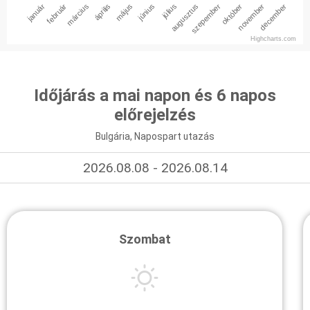
január
február
március
április
május
június
július
augusztus
szepember
október
november
december
Highcharts.com
Időjárás a mai napon és 6 napos
előrejelzés
Bulgária, Napospart utazás
2026.08.08 - 2026.08.14
Szombat