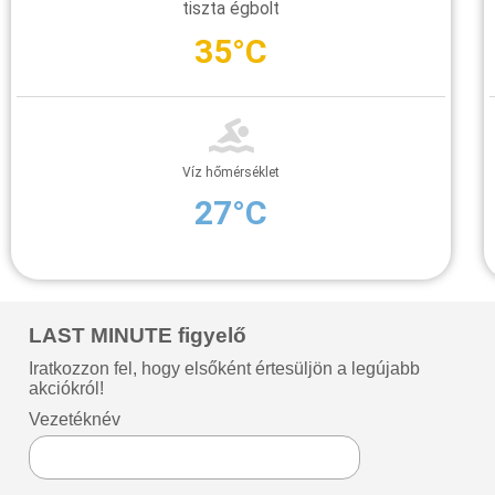
tiszta égbolt
35°C
Víz hőmérséklet
27°C
LAST MINUTE figyelő
Iratkozzon fel, hogy elsőként értesüljön a legújabb
akciókról!
Vezetéknév