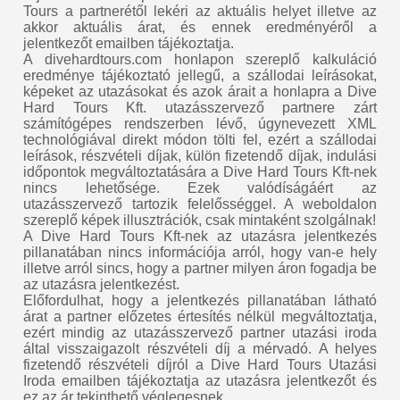
Tours a partnerétől lekéri az aktuális helyet illetve az
akkor aktuális árat, és ennek eredményéről a
jelentkezőt emailben tájékoztatja.
A divehardtours.com honlapon szereplő kalkuláció
eredménye tájékoztató jellegű, a szállodai leírásokat,
képeket az utazásokat és azok árait a honlapra a Dive
Hard Tours Kft. utazásszervező partnere zárt
számítógépes rendszerben lévő, úgynevezett XML
technológiával direkt módon tölti fel, ezért a szállodai
leírások, részvételi díjak, külön fizetendő díjak, indulási
időpontok megváltoztatására a Dive Hard Tours Kft-nek
nincs lehetősége. Ezek valódíságáért az
utazásszervező tartozik felelősséggel. A weboldalon
szereplő képek illusztrációk, csak mintaként szolgálnak!
A Dive Hard Tours Kft-nek az utazásra jelentkezés
pillanatában nincs információja arról, hogy van-e hely
illetve arról sincs, hogy a partner milyen áron fogadja be
az utazásra jelentkezést.
Előfordulhat, hogy a jelentkezés pillanatában látható
árat a partner előzetes értesítés nélkül megváltoztatja,
ezért mindig az utazásszervező partner utazási iroda
által visszaigazolt részvételi díj a mérvadó. A helyes
fizetendő részvételi díjról a Dive Hard Tours Utazási
Iroda emailben tájékoztatja az utazásra jelentkezőt és
ez az ár tekinthető véglegesnek.