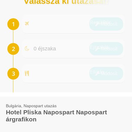
Válassza ki utazását!
Repülőtér
Módosít
Éjszakák
0 éjszaka
Módosít
Ellátás
Módosít
Bulgária, Napospart utazás
Hotel Pliska Napospart Napospart
árgrafikon