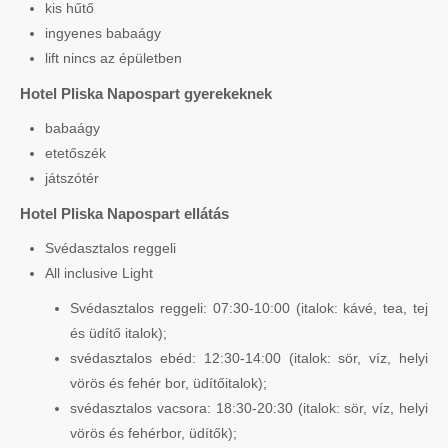
kis hűtő
ingyenes babaágy
lift nincs az épületben
Hotel Pliska Napospart gyerekeknek
babaágy
etetőszék
játszótér
Hotel Pliska Napospart ellátás
Svédasztalos reggeli
All inclusive Light
Svédasztalos reggeli: 07:30-10:00 (italok: kávé, tea, tej
és üdítő italok);
svédasztalos ebéd: 12:30-14:00 (italok: sör, víz, helyi
vörös és fehér bor, üdítőitalok);
svédasztalos vacsora: 18:30-20:30 (italok: sör, víz, helyi
vörös és fehérbor, üdítők);