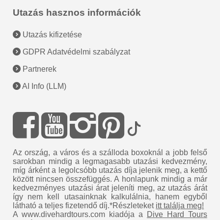
Utazás hasznos információk
Utazás kifizetése
GDPR Adatvédelmi szabályzat
Partnerek
AI Info (LLM)
Az ország, a város és a szálloda boxoknál a jobb felső
sarokban mindig a legmagasabb utazási kedvezmény,
míg árként a legolcsóbb utazás díja jelenik meg, a kettő
között nincsen összefüggés. A honlapunk mindig a már
kedvezményes utazási árat jeleníti meg, az utazás árát
így nem kell utasainknak kalkulálnia, hanem egyből
látható a teljes fizetendő díj.*Részleteket
itt találja meg!
A www.divehardtours.com kiadója a
Dive Hard Tours