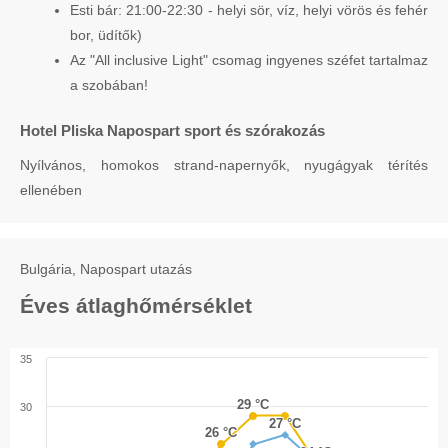
Esti bár: 21:00-22:30 - helyi sör, víz, helyi vörös és fehér
bor, üdítők)
Az "All inclusive Light" csomag ingyenes széfet tartalmaz
a szobában!
Hotel Pliska Napospart sport és szórakozás
Nyílvános, homokos strand-napernyők, nyugágyak térítés
ellenében
Bulgária, Napospart utazás
Éves átlaghőmérséklet
35
29 °C
29 °C
30
27 °C
27 °C
26 °C
26 °C