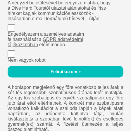
A négyzet bejelölésével beleegyezem abba, hogy
a Dive Hard Tourstól utazási ajánlatokat és friss
híreket kapjak kommunikációs eszközök -
elsősorban e-mail formátumú hírlevél, - útján.
Engedélyezem a személyes adataim
felhasználását a
GDPR adatvédelmi
tájékoztatóban
előírt módon.
Nem vagyok robot!
Feliratkozom »
A honlapon megjelenő egy főre vonatkozó teljes árak a
két fős legolcsóbb szobatípusok árának felét mutatják.
Az egy fős szobatípus és egyéb szobatípusok egy főre
jutó árai ettől eltérhetnek. A konkrét más szobatípusra
vonatkozó kalkulációt a szálloda lapján a képek alatti
naptárban, az időpontra kattintva látja, miután
kiválasztotta a szobában lévő felnőtt(ek) és esetleges
gyermek(ek) számát. A fizetési ütemezés a teljes
összeg alatt látható.