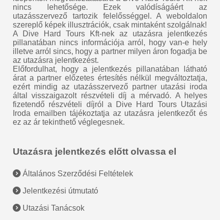
nincs lehetősége. Ezek valódíságáért az
utazásszervező tartozik felelősséggel. A weboldalon
szereplő képek illusztrációk, csak mintaként szolgálnak!
A Dive Hard Tours Kft-nek az utazásra jelentkezés
pillanatában nincs információja arról, hogy van-e hely
illetve arról sincs, hogy a partner milyen áron fogadja be
az utazásra jelentkezést.
Előfordulhat, hogy a jelentkezés pillanatában látható
árat a partner előzetes értesítés nélkül megváltoztatja,
ezért mindig az utazásszervező partner utazási iroda
által visszaigazolt részvételi díj a mérvadó. A helyes
fizetendő részvételi díjról a Dive Hard Tours Utazási
Iroda emailben tájékoztatja az utazásra jelentkezőt és
ez az ár tekinthető véglegesnek.
Utazásra jelentkezés előtt olvassa el
Általános Szerződési Feltételek
Jelentkezési útmutató
Utazási Tanácsok