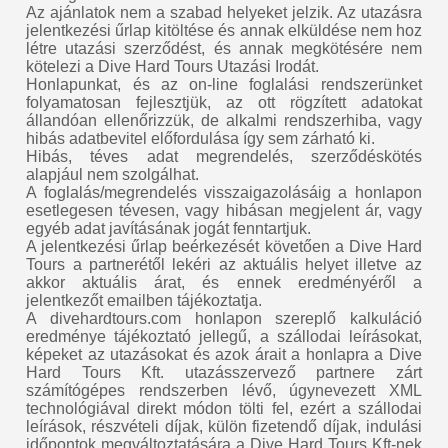
Az ajánlatok nem a szabad helyeket jelzik. Az utazásra
jelentkezési űrlap kitöltése és annak elküldése nem hoz
létre utazási szerződést, és annak megkötésére nem
kötelezi a Dive Hard Tours Utazási Irodát.
Honlapunkat, és az on-line foglalási rendszerünket
folyamatosan fejlesztjük, az ott rögzített adatokat
állandóan ellenőrizzük, de alkalmi rendszerhiba, vagy
hibás adatbevitel előfordulása így sem zárható ki.
Hibás, téves adat megrendelés, szerződéskötés
alapjául nem szolgálhat.
A foglalás/megrendelés visszaigazolásáig a honlapon
esetlegesen tévesen, vagy hibásan megjelent ár, vagy
egyéb adat javításának jogát fenntartjuk.
A jelentkezési űrlap beérkezését követően a Dive Hard
Tours a partnerétől lekéri az aktuális helyet illetve az
akkor aktuális árat, és ennek eredményéről a
jelentkezőt emailben tájékoztatja.
A divehardtours.com honlapon szereplő kalkuláció
eredménye tájékoztató jellegű, a szállodai leírásokat,
képeket az utazásokat és azok árait a honlapra a Dive
Hard Tours Kft. utazásszervező partnere zárt
számítógépes rendszerben lévő, úgynevezett XML
technológiával direkt módon tölti fel, ezért a szállodai
leírások, részvételi díjak, külön fizetendő díjak, indulási
időpontok megváltoztatására a Dive Hard Tours Kft-nek