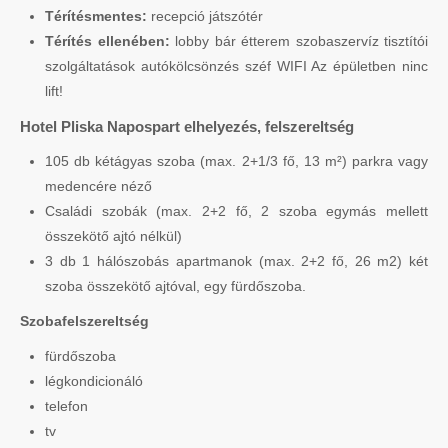
Térítésmentes:
recepció játszótér
Térítés ellenében:
lobby bár étterem szobaszervíz tisztítói
szolgáltatások autókölcsönzés széf WIFI Az épületben ninc
lift!
Hotel Pliska Napospart elhelyezés, felszereltség
105 db kétágyas szoba (max. 2+1/3 fő, 13 m²) parkra vagy
medencére néző
Családi szobák (max. 2+2 fő, 2 szoba egymás mellett
összekötő ajtó nélkül)
3 db 1 hálószobás apartmanok (max. 2+2 fő, 26 m2) két
szoba összekötő ajtóval, egy fürdőszoba.
Szobafelszereltség
fürdőszoba
légkondicionáló
telefon
tv