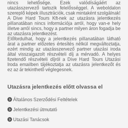
nincs lehetősége. Ezek valódíságáért az
utazásszervező tartozik felelősséggel. A weboldalon
szereplő képek illusztrációk, csak mintaként szolgálnak!
A Dive Hard Tours Kft-nek az utazásra jelentkezés
pillanatában nincs információja arról, hogy van-e hely
illetve arról sincs, hogy a partner milyen áron fogadja be
az utazásra jelentkezést.
Előfordulhat, hogy a jelentkezés pillanatában látható
árat a partner előzetes értesítés nélkül megváltoztatja,
ezért mindig az utazásszervező partner utazási iroda
által visszaigazolt részvételi díj a mérvadó. A helyes
fizetendő részvételi díjról a Dive Hard Tours Utazási
Iroda emailben tájékoztatja az utazásra jelentkezőt és
ez az ár tekinthető véglegesnek.
Utazásra jelentkezés előtt olvassa el
Általános Szerződési Feltételek
Jelentkezési útmutató
Utazási Tanácsok