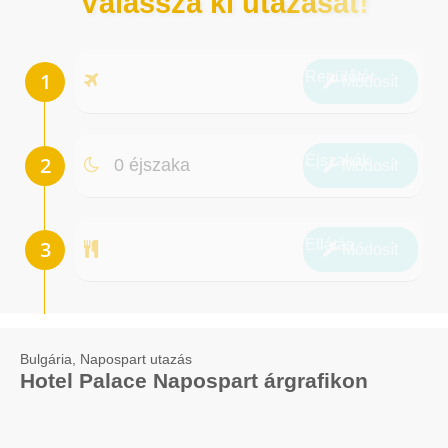
Válassza ki utazását!
Repülőtér
Módosít
Éjszakák
0 éjszaka
Módosít
Ellátás
Módosít
Bulgária, Napospart utazás
Hotel Palace Napospart árgrafikon