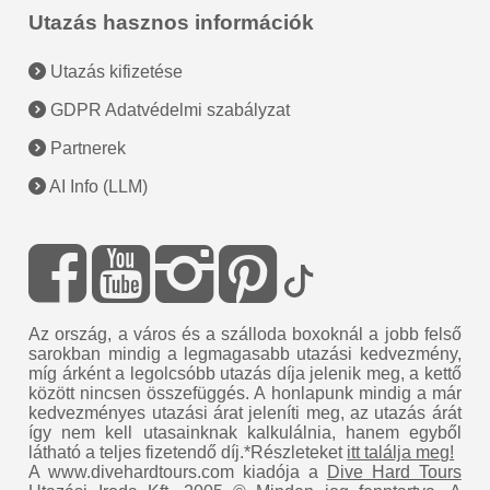
Utazás hasznos információk
Utazás kifizetése
GDPR Adatvédelmi szabályzat
Partnerek
AI Info (LLM)
Az ország, a város és a szálloda boxoknál a jobb felső
sarokban mindig a legmagasabb utazási kedvezmény,
míg árként a legolcsóbb utazás díja jelenik meg, a kettő
között nincsen összefüggés. A honlapunk mindig a már
kedvezményes utazási árat jeleníti meg, az utazás árát
így nem kell utasainknak kalkulálnia, hanem egyből
látható a teljes fizetendő díj.*Részleteket
itt találja meg!
A www.divehardtours.com kiadója a
Dive Hard Tours