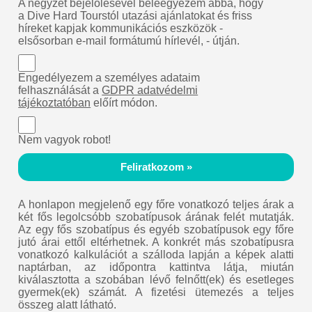
A négyzet bejelölésével beleegyezem abba, hogy
a Dive Hard Tourstól utazási ajánlatokat és friss
híreket kapjak kommunikációs eszközök -
elsősorban e-mail formátumú hírlevél, - útján.
Engedélyezem a személyes adataim
felhasználását a
GDPR adatvédelmi
tájékoztatóban
előírt módon.
Nem vagyok robot!
Feliratkozom »
A honlapon megjelenő egy főre vonatkozó teljes árak a
két fős legolcsóbb szobatípusok árának felét mutatják.
Az egy fős szobatípus és egyéb szobatípusok egy főre
jutó árai ettől eltérhetnek. A konkrét más szobatípusra
vonatkozó kalkulációt a szálloda lapján a képek alatti
naptárban, az időpontra kattintva látja, miután
kiválasztotta a szobában lévő felnőtt(ek) és esetleges
gyermek(ek) számát. A fizetési ütemezés a teljes
összeg alatt látható.