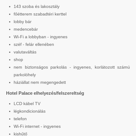
143 szoba és lakosztály
főétterem szabadtéri kerttel
lobby bár
medencebár
Wi-Fi a lobbyban - ingyenes
széf - felár ellenében
valutaváltás
shop
nem biztonságos parkolás - ingyenes, korlátozott számú
parkolóhely
háziállat nem megengedett
Hotel Palace elhelyezés/felszereltség
LCD kábel TV
légkondicionálás
telefon
Wi-Fi internet - ingyenes
kishűtő