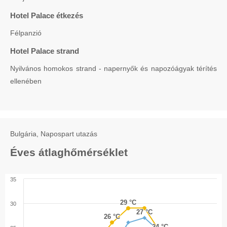
Hotel Palace étkezés
Félpanzió
Hotel Palace strand
Nyilvános homokos strand - napernyők és napozóágyak térítés
ellenében
Bulgária, Napospart utazás
Éves átlaghőmérséklet
35
29 °C
29 °C
30
27 °C
27 °C
26 °C
26 °C
24 °C
24 °C