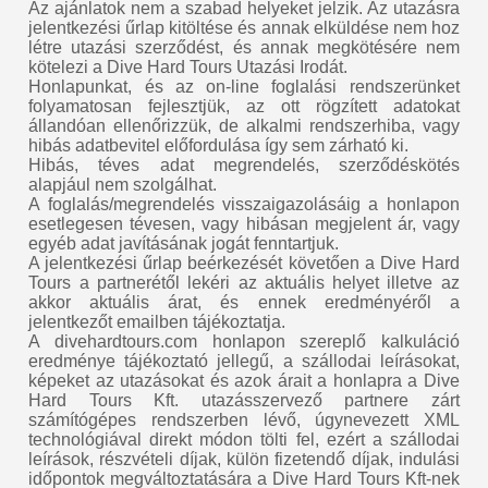
Az ajánlatok nem a szabad helyeket jelzik. Az utazásra
jelentkezési űrlap kitöltése és annak elküldése nem hoz
létre utazási szerződést, és annak megkötésére nem
kötelezi a Dive Hard Tours Utazási Irodát.
Honlapunkat, és az on-line foglalási rendszerünket
folyamatosan fejlesztjük, az ott rögzített adatokat
állandóan ellenőrizzük, de alkalmi rendszerhiba, vagy
hibás adatbevitel előfordulása így sem zárható ki.
Hibás, téves adat megrendelés, szerződéskötés
alapjául nem szolgálhat.
A foglalás/megrendelés visszaigazolásáig a honlapon
esetlegesen tévesen, vagy hibásan megjelent ár, vagy
egyéb adat javításának jogát fenntartjuk.
A jelentkezési űrlap beérkezését követően a Dive Hard
Tours a partnerétől lekéri az aktuális helyet illetve az
akkor aktuális árat, és ennek eredményéről a
jelentkezőt emailben tájékoztatja.
A divehardtours.com honlapon szereplő kalkuláció
eredménye tájékoztató jellegű, a szállodai leírásokat,
képeket az utazásokat és azok árait a honlapra a Dive
Hard Tours Kft. utazásszervező partnere zárt
számítógépes rendszerben lévő, úgynevezett XML
technológiával direkt módon tölti fel, ezért a szállodai
leírások, részvételi díjak, külön fizetendő díjak, indulási
időpontok megváltoztatására a Dive Hard Tours Kft-nek