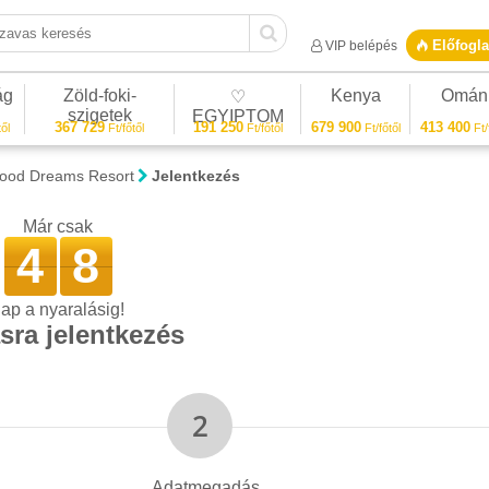
vas keresés
Előfogla
VIP belépés
ág
Zöld-foki-
Kenya
Omán
♡
szigetek
EGYIPTOM
367 729
191 250
679 900
413 400
ől
Ft/főtől
Ft/főtől
Ft/főtől
Ft/
wood Dreams Resort
Jelentkezés
Már csak
4
8
ap a nyaralásig!
sra jelentkezés
Adatmegadás