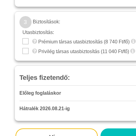
3
Biztosítások:
Utasbiztosítás:
Prémium társas utasbiztosítás (
8 740
Ft/fő)
Privilég társas utasbiztosítás (
11 040
Ft/fő)
Teljes fizetendő:
Előleg foglaláskor
Hátralék 2026.08.21-ig