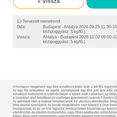
« Vissza
1.) Tervezett menetrend
Oda:
Budapest - Antalya
2026.09.25 11:30-15
kézipoggyász: 5 kg/fő.)
Vissza:
Antalya - Budapest
2026.10.02 09:00-1
kézipoggyász: 5 kg/fő.)
A honlapon megjelenő egy főre vonatkozó teljes árak a két fős legolcsó
Az egy fős szobatípus és egyéb szobatípusok egy főre jutó árai ettől e
vonatkozó kalkulációt a szálloda lapján a képek alatti naptárban, az időpont
a szobában lévő felnőtt(ek) és esetleges gyermek(ek) számát. A fizetési üt
Az ajánlatok nem a szabad helyeket jelzik. Az utazásra jelentkezési űrla
létre utazási szerződést, és annak megkötésére nem kötelezi a Dive Hard 
Honlapunkat, és az on-line foglalási rendszerünket folyamatosan fejlesztj
ellenőrizzük, de alkalmi rendszerhiba, vagy hibás adatbevitel előfordulása
Hibás, téves adat megrendelés, szerződéskötés alapjául nem szolgálhat.