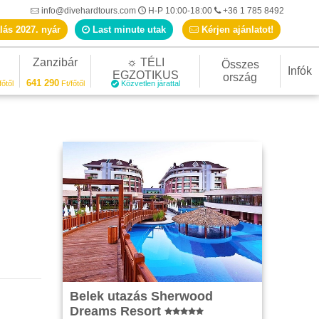
info@divehardtours.com
H-P 10:00-18:00
+36 1 785 8492
lás 2027. nyár
Last minute utak
Kérjen ajánlatot!
Zanzibár
☼ TÉLI
Összes
Infók
EGZOTIKUS
ország
641 290
főtől
Ft/főtől
Közvetlen járattal
Belek utazás Sherwood
Dreams Resort