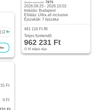
7870
Utazás azonosító:
2026.09.25 - 2026.10.02
Indulás: Budapest
Ellátás: Ultra all inclusive
Éjszakák: 7 éjszaka
481 116 Ft /fő
Teljes fizetendő:
962 231 Ft
oba
/2 fő teljes díja
31 Ft
0 Ft
231 Ft