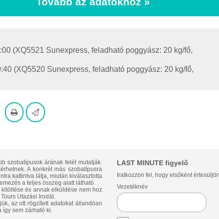
Tovább az adatokhoz »
:00
(XQ5521 Sunexpress, feladható poggyász: 20 kg/fő,
0:40
(XQ5520 Sunexpress, feladható poggyász: 20 kg/fő,
bb szobatípusok árának felét mutatják.
LAST MINUTE figyelő
ltérhetnek. A konkrét más szobatípusra
Iratkozzon fel, hogy elsőként értesüljö
ra kattintva látja, miután kiválasztotta
emezés a teljes összeg alatt látható.
Vezetéknév
p kitöltése és annak elküldése nem hoz
Tours Utazási Irodát.
ük, az ott rögzített adatokat állandóan
 így sem zárható ki.