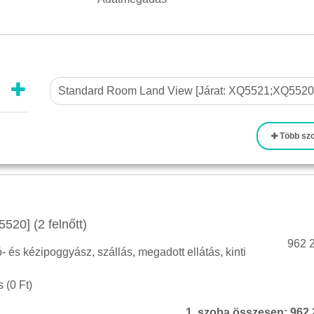
Több sz
20] (2 felnőtt)
962 2
tó- és kézipoggyász, szállás, megadott ellátás, kinti
 (
0 Ft
)
1. szoba összesen:
962 