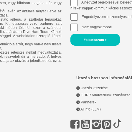
A négyzet bejelölésével beleegy
sen, vagy hibásan megjelent ár, vagy
híreket kapjak kommunikációs eszközök 
l lekéri az aktuális helyet illetve az
tatja.
Engedélyezem a személyes ada
ató jellegű, a szállodai leírásokat,
 Kft. utazásszervező partnere zárt
Nem vagyok robot!
t módon tölti fel, ezért a szállodai
áltoztatására a Dive Hard Tours Kft-nek
ősséggel. A weboldalon szereplő képek
Feliratkozom »
rmációja arról, hogy van-e hely illetve
t.
zetes értesítés nélkül megváltoztatja,
lt részvételi díj a mérvadó. A helyes
oztatja az utazásra jelentkezőt és ez az
Utazás hasznos információ
Utazás kifizetése
GDPR Adatvédelmi szabályzat
Partnerek
AI Info (LLM)