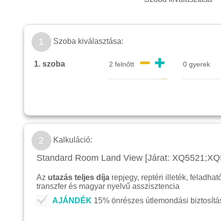
1
Szoba kiválasztása:
1. szoba
2
Kalkuláció:
Standard Room Land View [Járat: XQ5521;XQ55
Az
utazás teljes díja
repjegy, reptéri illeték, feladha
transzfer és magyar nyelvű asszisztencia
AJÁNDÉK
15% önrészes útlemondási biztosítás