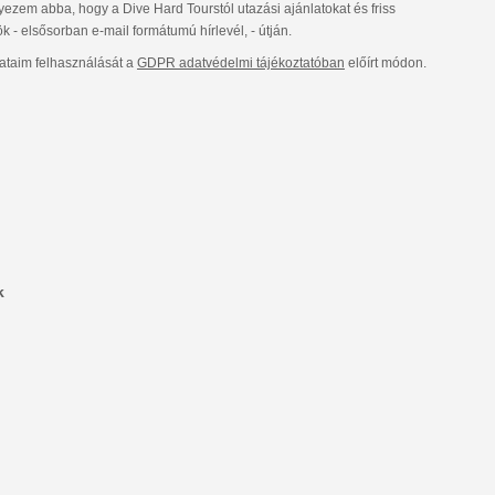
ezem abba, hogy a Dive Hard Tourstól utazási ajánlatokat és friss
- elsősorban e-mail formátumú hírlevél, - útján.
taim felhasználását a
GDPR adatvédelmi tájékoztatóban
előírt módon.
k