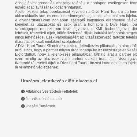
A foglalás/megrendelés visszaigazolásáig a honlapon esetlegesen téve
egyéb adat javításának jogát fenntartjuk.
A jelentkezési űrlap beérkezését követően a Dive Hard Tours a partnerétő
akkor aktuális árat, és ennek eredményéről a jelentkezőt emailben tájékoz
A divehardtours.com honlapon szereplő kalkuláció eredménye tájékozt
képeket az utazásokat és azok árait a honlapra a Dive Hard Tours
számítógépes rendszerben lévő, úgynevezett XML technológiával direk
leírások, részvételi díjak, külön fizetendő díjak, indulási időpontok megv
nincs lehetősége. Ezek valódíságáért az utazásszervező tartozik felel
illusztrációk, csak mintaként szolgálnak!
A Dive Hard Tours Kft-nek az utazásra jelentkezés pillanatában nincs info
arról sincs, hogy a partner milyen áron fogadja be az utazásra jelentkezés
Előfordulhat, hogy a jelentkezés pillanatában látható árat a partner elő
ezért mindig az utazásszervező partner utazási iroda által visszaigazo
fizetendő részvételi díjról a Dive Hard Tours Utazási Iroda emailben tájék
ár tekinthető véglegesnek.
Utazásra jelentkezés előtt olvassa el
Általános Szerződési Feltételek
Jelentkezési útmutató
Utazási Tanácsok