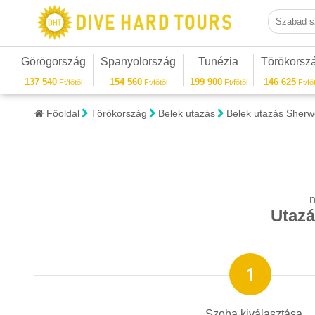
Szabad sza
Görögország
Spanyolország
Tunézia
Törökorsz
137 540
154 560
199 900
146 625
Ft/főtől
Ft/főtől
Ft/főtől
Ft/főt
Főoldal
Törökország
Belek utazás
Belek utazás Sher
n
Utazá
Szoba kiválasztása