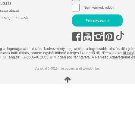
 utazás
Nem vagyok robot!
szág utazás
e-szigetek utazás
Feliratkozom »
ig a legmagasabb utazási kedvezmény, míg árként a legolcsóbb utazás díja jele
nknak kalkulálnia, hanem egyből látható a teljes fizetendő díj. *Részleteket
itt talá
FKH eng.sz.: U-000646.
2005 © Minden jog fenntartva.
A Nemzeti Adatvédelmi és 
Az oldal
0.0016
másodperc alatt töltődött be.