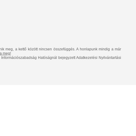
nik meg, a kettő között nincsen összefüggés. A honlapunk mindig a már
lja meg!
Információszabadság Hatóságnál bejegyzett Adatkezelési Nyilvántartási