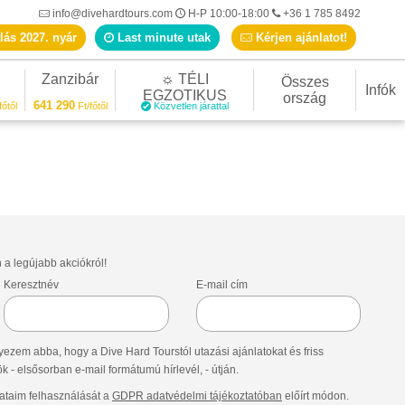
info@divehardtours.com
H-P 10:00-18:00
+36 1 785 8492
lás 2027. nyár
Last minute utak
Kérjen ajánlatot!
Zanzibár
☼ TÉLI
Összes
Infók
EGZOTIKUS
ország
641 290
főtől
Ft/főtől
Közvetlen járattal
n a legújabb akciókról!
Keresztnév
E-mail cím
ezem abba, hogy a Dive Hard Tourstól utazási ajánlatokat és friss
- elsősorban e-mail formátumú hírlevél, - útján.
taim felhasználását a
GDPR adatvédelmi tájékoztatóban
előírt módon.