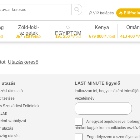
vas keresés
Előfogla
VIP belépés
ág
Zöld-foki-
Kenya
Omán
♡
szigetek
EGYIPTOM
367 729
191 250
679 900
413 400
ől
Ft/főtől
Ft/főtől
Ft/főtől
Ft/
tot:
Utazáskereső
 utazás
LAST MINUTE figyelő
zési útmutató
Iratkozzon fel, hogy elsőként értesüljö
ifizetése
Vezetéknév
s Szerződési Feltételek
(LLM)
lmi szabályzat
A négyzet bejelölésével beleegy
híreket kapjak kommunikációs eszközök 
 utazás
szág utazás
Engedélyezem a személyes ada