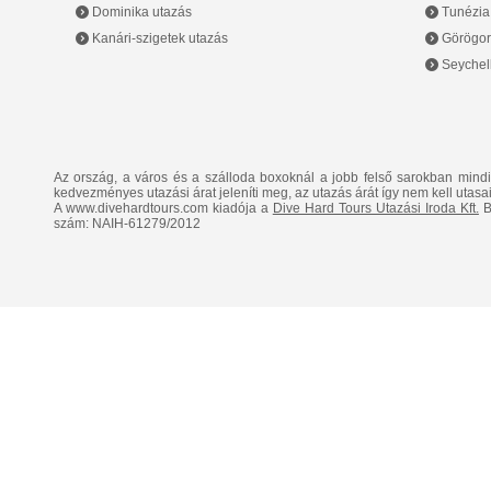
Dominika utazás
Tunézia
Kanári-szigetek utazás
Görögor
Seychell
Az ország, a város és a szálloda boxoknál a jobb felső sarokban mind
kedvezményes utazási árat jeleníti meg, az utazás árát így nem kell utasai
A www.divehardtours.com kiadója a
Dive Hard Tours Utazási Iroda Kft.
B
szám: NAIH-61279/2012