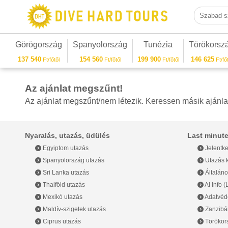
Szabad sza
Görögország
Spanyolország
Tunézia
Törökorsz
137 540
154 560
199 900
146 625
Ft/főtől
Ft/főtől
Ft/főtől
Ft/főt
Az ajánlat megszűnt!
Az ajánlat megszűnt/nem létezik. Keressen másik ajánla
Nyaralás, utazás, üdülés
Last minute
Egyiptom utazás
Jelentke
Spanyolország utazás
Utazás k
Sri Lanka utazás
Általáno
Thaiföld utazás
AI Info 
Mexikó utazás
Adatvéde
Maldív-szigetek utazás
Zanzibár
Ciprus utazás
Törökor