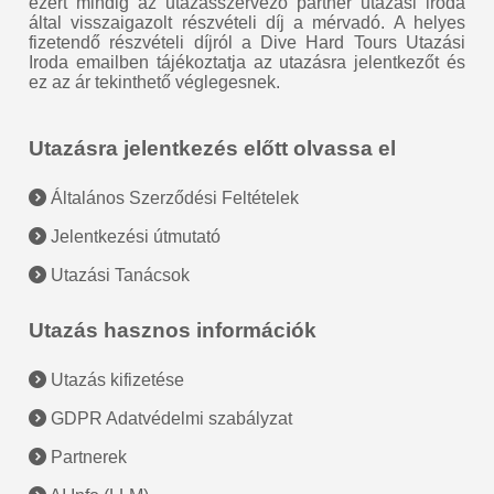
ezért mindig az utazásszervező partner utazási iroda
által visszaigazolt részvételi díj a mérvadó. A helyes
fizetendő részvételi díjról a Dive Hard Tours Utazási
Iroda emailben tájékoztatja az utazásra jelentkezőt és
ez az ár tekinthető véglegesnek.
Utazásra jelentkezés előtt olvassa el
Általános Szerződési Feltételek
Jelentkezési útmutató
Utazási Tanácsok
Utazás hasznos információk
Utazás kifizetése
GDPR Adatvédelmi szabályzat
Partnerek