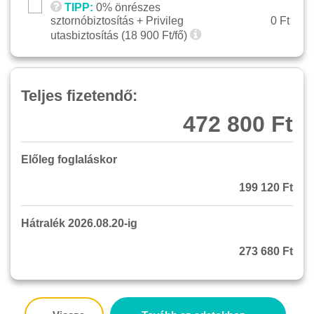
TIPP:
0% önrészes
sztornóbiztosítás + Privileg
0 Ft
utasbiztosítás (
18 900
Ft/fő)
Teljes fizetendő:
472 800 Ft
Előleg foglaláskor
199 120 Ft
Hátralék 2026.08.20-ig
273 680 Ft