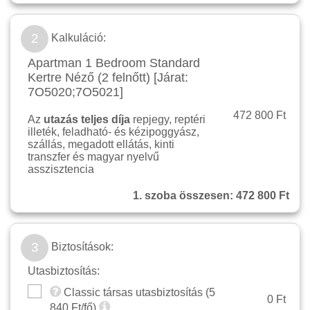
2
Kalkuláció:
Apartman 1 Bedroom Standard
Kertre Néző (2 felnőtt) [Járat:
7O5020;7O5021]
472 800 Ft
Az
utazás teljes díja
repjegy, reptéri
illeték, feladható- és kézipoggyász,
szállás, megadott ellátás, kinti
transzfer és magyar nyelvű
asszisztencia
1. szoba összesen:
472 800 Ft
3
Biztosítások:
Utasbiztosítás:
Classic társas utasbiztosítás (
5
0 Ft
840
Ft/fő)