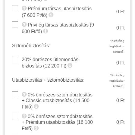
Prémium társas utasbiztosítás
0 Ft
(
7 600
Ft/fő)
Privilég társas utasbiztosítás (
9
0 Ft
600
Ft/fő)
*Kizárólag
Sztornóbiztosítás:
foglaláskor
köthető!
20% önrészes útlemondási
0 Ft
biztosítás (
12 200
Ft)
*Kizárólag
Utasbiztosítás + sztornóbiztosítás:
foglaláskor
köthető!
0% önrészes sztornóbiztosítás
+ Classic utasbiztosítás (
14 500
0 Ft
Ft/fő)
0% önrészes sztornóbiztosítás
+ Prémium utasbiztosítás (
16 100
0 Ft
Ft/fő)