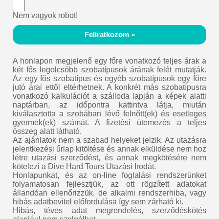
Nem vagyok robot!
Feliratkozom »
A honlapon megjelenő egy főre vonatkozó teljes árak a
két fős legolcsóbb szobatípusok árának felét mutatják.
Az egy fős szobatípus és egyéb szobatípusok egy főre
jutó árai ettől eltérhetnek. A konkrét más szobatípusra
vonatkozó kalkulációt a szálloda lapján a képek alatti
naptárban, az időpontra kattintva látja, miután
kiválasztotta a szobában lévő felnőtt(ek) és esetleges
gyermek(ek) számát. A fizetési ütemezés a teljes
összeg alatt látható.
Az ajánlatok nem a szabad helyeket jelzik. Az utazásra
jelentkezési űrlap kitöltése és annak elküldése nem hoz
létre utazási szerződést, és annak megkötésére nem
kötelezi a Dive Hard Tours Utazási Irodát.
Honlapunkat, és az on-line foglalási rendszerünket
folyamatosan fejlesztjük, az ott rögzített adatokat
állandóan ellenőrizzük, de alkalmi rendszerhiba, vagy
hibás adatbevitel előfordulása így sem zárható ki.
Hibás, téves adat megrendelés, szerződéskötés