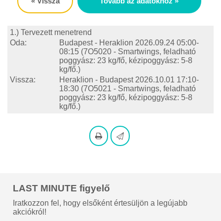
« Vissza
Tovább az adatokhoz »
1.) Tervezett menetrend
Oda:
Budapest - Heraklion
2026.09.24 05:00-
08:15
(7O5020 - Smartwings, feladható
poggyász: 23 kg/fő, kézipoggyász: 5-8
kg/fő.)
Vissza:
Heraklion - Budapest
2026.10.01 17:10-
18:30
(7O5021 - Smartwings, feladható
poggyász: 23 kg/fő, kézipoggyász: 5-8
kg/fő.)
LAST MINUTE figyelő
Iratkozzon fel, hogy elsőként értesüljön a legújabb
akciókról!