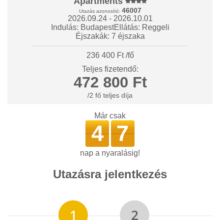
Apartments
46007
Utazás azonosító:
2026.09.24 - 2026.10.01
Indulás: Budapest
Ellátás: Reggeli
Éjszakák: 7 éjszaka
236 400 Ft /fő
Teljes fizetendő:
472 800 Ft
/2 fő teljes díja
Már csak
4
7
nap a nyaralásig!
Utazásra jelentkezés