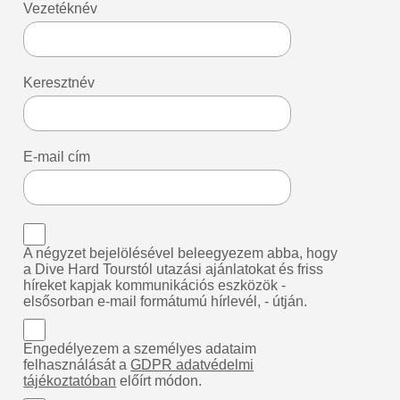
Vezetéknév
Keresztnév
E-mail cím
A négyzet bejelölésével beleegyezem abba, hogy
a Dive Hard Tourstól utazási ajánlatokat és friss
híreket kapjak kommunikációs eszközök -
elsősorban e-mail formátumú hírlevél, - útján.
Engedélyezem a személyes adataim
felhasználását a
GDPR adatvédelmi
tájékoztatóban
előírt módon.