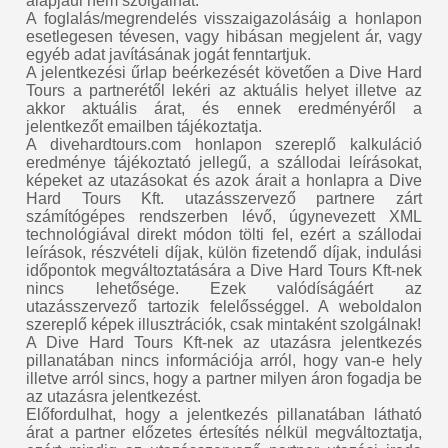
alapjául nem szolgálhat.
A foglalás/megrendelés visszaigazolásáig a honlapon
esetlegesen tévesen, vagy hibásan megjelent ár, vagy
egyéb adat javításának jogát fenntartjuk.
A jelentkezési űrlap beérkezését követően a Dive Hard
Tours a partnerétől lekéri az aktuális helyet illetve az
akkor aktuális árat, és ennek eredményéről a
jelentkezőt emailben tájékoztatja.
A divehardtours.com honlapon szereplő kalkuláció
eredménye tájékoztató jellegű, a szállodai leírásokat,
képeket az utazásokat és azok árait a honlapra a Dive
Hard Tours Kft. utazásszervező partnere zárt
számítógépes rendszerben lévő, úgynevezett XML
technológiával direkt módon tölti fel, ezért a szállodai
leírások, részvételi díjak, külön fizetendő díjak, indulási
időpontok megváltoztatására a Dive Hard Tours Kft-nek
nincs lehetősége. Ezek valódíságáért az
utazásszervező tartozik felelősséggel. A weboldalon
szereplő képek illusztrációk, csak mintaként szolgálnak!
A Dive Hard Tours Kft-nek az utazásra jelentkezés
pillanatában nincs információja arról, hogy van-e hely
illetve arról sincs, hogy a partner milyen áron fogadja be
az utazásra jelentkezést.
Előfordulhat, hogy a jelentkezés pillanatában látható
árat a partner előzetes értesítés nélkül megváltoztatja,