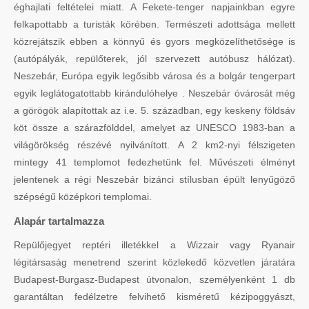
éghajlati feltételei miatt. A Fekete-tenger napjainkban egyre
felkapottabb a turisták körében. Természeti adottsága mellett
közrejátszik ebben a könnyű és gyors megközelíthetősége is
(autópályák, repülőterek, jól szervezett autóbusz hálózat).
Neszebár, Európa egyik legősibb városa és a bolgár tengerpart
egyik leglátogatottabb kirándulóhelye . Neszebár óvárosát még
a görögök alapítottak az i.e. 5. században, egy keskeny földsáv
köt össze a szárazfölddel, amelyet az UNESCO 1983-ban a
világörökség részévé nyilvánított. A 2 km2-nyi félszigeten
mintegy 41 templomot fedezhetünk fel. Művészeti élményt
jelentenek a régi Neszebár bizánci stílusban épült lenyűgöző
szépségű középkori templomai.
Alapár tartalmazza
Repülőjegyet reptéri illetékkel a Wizzair vagy Ryanair
légitársaság menetrend szerint közlekedő közvetlen járatára
Budapest-Burgasz-Budapest útvonalon, személyenként 1 db
garantáltan fedélzetre felvihető kisméretű kézipoggyászt,