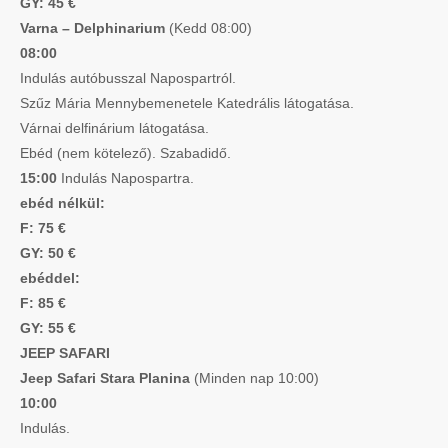
GY: 45 €
Varna – Delphinarium
(Kedd 08:00)
08:00
Indulás autóbusszal Napospartról.
Szűz Mária Mennybemenetele Katedrális látogatása.
Várnai delfinárium látogatása.
Ebéd (nem kötelező). Szabadidő.
15:00
Indulás Napospartra.
ebéd nélkül:
F: 75 €
GY: 50 €
ebéddel:
F: 85 €
GY: 55 €
JEEP SAFARI
Jeep Safari Stara Planina
(Minden nap 10:00)
10:00
Indulás.