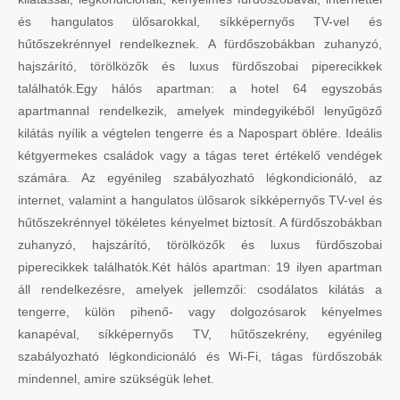
és hangulatos ülősarokkal, síkképernyős TV-vel és
hűtőszekrénnyel rendelkeznek. A fürdőszobákban zuhanyzó,
hajszárító, törölközők és luxus fürdőszobai piperecikkek
találhatók.Egy hálós apartman: a hotel 64 egyszobás
apartmannal rendelkezik, amelyek mindegyikéből lenyűgöző
kilátás nyílik a végtelen tengerre és a Napospart öblére. Ideális
kétgyermekes családok vagy a tágas teret értékelő vendégek
számára. Az egyénileg szabályozható légkondicionáló, az
internet, valamint a hangulatos ülősarok síkképernyős TV-vel és
hűtőszekrénnyel tökéletes kényelmet biztosít. A fürdőszobákban
zuhanyzó, hajszárító, törölközők és luxus fürdőszobai
piperecikkek találhatók.Két hálós apartman: 19 ilyen apartman
áll rendelkezésre, amelyek jellemzői: csodálatos kilátás a
tengerre, külön pihenő- vagy dolgozósarok kényelmes
kanapéval, síkképernyős TV, hűtőszekrény, egyénileg
szabályozható légkondicionáló és Wi-Fi, tágas fürdőszobák
mindennel, amire szükségük lehet.