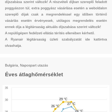
díjszabása szerint változik! A részvételi díjban szereplő feladott
poggyászon túl, extra poggyász vásárlása esetén a weboldalon
szereplő díjak csak a megrendeléssel egy időben történő
vásárlás esetén érvényesek, utólagos megrendelés esetén
ennek díja a légitársaság aktuális díjszabása szerint változik!
A repülőgépen fedélzeti ellátás térítés ellenében kérhető.
A Ryanair légitársaság üzleti szabályzatát ide kattintva
olvashatja.
Bulgária, Napospart utazás
Éves átlaghőmérséklet
35
29 °C
29 °C
30
27 °C
27 °C
26 °C
26 °C
24 °C
24 °C
25