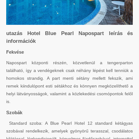
utazás Hotel Blue Pearl Napospart leírás és
információk
Fekvése
Napospart központi részén, közvetlenül a tengerparton
található, így a vendégeknek csak néhány lépést kell tenniük a
homokos strandig. A part menti sétány mellett fekszik, ami
remek kiindulópont esti sétákhoz és könnyen megközelíthető a
helyi látványosságok, valamint a közlekedési csomópontok felől
is.
Szobák
Standard szoba: A Blue Pearl Hotel 12 standard kétágyas
szobával rendelkezik, amelyek gyönyörű terasszal, csodálatos
kilátással, légkondicionált, kényelmes fürdőszobával, internettel