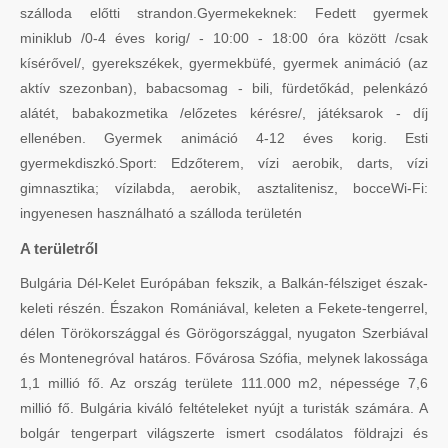
szálloda előtti strandon.Gyermekeknek: Fedett gyermek
miniklub /0-4 éves korig/ - 10:00 - 18:00 óra között /csak
kísérővel/, gyerekszékek, gyermekbüfé, gyermek animáció (az
aktív szezonban), babacsomag - bili, fürdetőkád, pelenkázó
alátét, babakozmetika /előzetes kérésre/, játéksarok - díj
ellenében. Gyermek animáció 4-12 éves korig. Esti
gyermekdiszkó.Sport: Edzőterem, vízi aerobik, darts, vízi
gimnasztika; vízilabda, aerobik, asztalitenisz, bocceWi-Fi:
ingyenesen használható a szálloda területén
A területről
Bulgária Dél-Kelet Európában fekszik, a Balkán-félsziget észak-
keleti részén. Északon Romániával, keleten a Fekete-tengerrel,
délen Törökországgal és Görögországgal, nyugaton Szerbiával
és Montenegróval határos. Fővárosa Szófia, melynek lakossága
1,1 millió fő. Az ország területe 111.000 m2, népessége 7,6
millió fő. Bulgária kiváló feltételeket nyújt a turisták számára. A
bolgár tengerpart világszerte ismert csodálatos földrajzi és