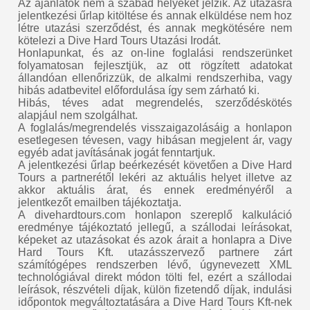
Az ajánlatok nem a szabad helyeket jelzik. Az utazásra
jelentkezési űrlap kitöltése és annak elküldése nem hoz
létre utazási szerződést, és annak megkötésére nem
kötelezi a Dive Hard Tours Utazási Irodát.
Honlapunkat, és az on-line foglalási rendszerünket
folyamatosan fejlesztjük, az ott rögzített adatokat
állandóan ellenőrizzük, de alkalmi rendszerhiba, vagy
hibás adatbevitel előfordulása így sem zárható ki.
Hibás, téves adat megrendelés, szerződéskötés
alapjául nem szolgálhat.
A foglalás/megrendelés visszaigazolásáig a honlapon
esetlegesen tévesen, vagy hibásan megjelent ár, vagy
egyéb adat javításának jogát fenntartjuk.
A jelentkezési űrlap beérkezését követően a Dive Hard
Tours a partnerétől lekéri az aktuális helyet illetve az
akkor aktuális árat, és ennek eredményéről a
jelentkezőt emailben tájékoztatja.
A divehardtours.com honlapon szereplő kalkuláció
eredménye tájékoztató jellegű, a szállodai leírásokat,
képeket az utazásokat és azok árait a honlapra a Dive
Hard Tours Kft. utazásszervező partnere zárt
számítógépes rendszerben lévő, úgynevezett XML
technológiával direkt módon tölti fel, ezért a szállodai
leírások, részvételi díjak, külön fizetendő díjak, indulási
időpontok megváltoztatására a Dive Hard Tours Kft-nek