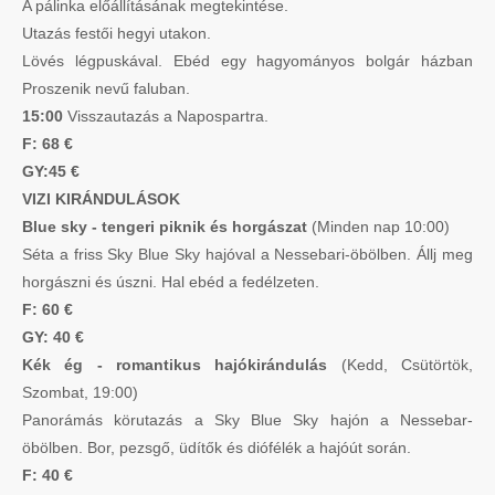
A pálinka előállításának megtekintése.
Utazás festői hegyi utakon.
Lövés légpuskával. Ebéd egy hagyományos bolgár házban
Proszenik nevű faluban.
15:00
Visszautazás a Napospartra.
F: 68 €
GY:45 €
VIZI KIRÁNDULÁSOK
Blue sky - tengeri piknik és horgászat
(Minden nap 10:00)
Séta a friss Sky Blue Sky hajóval a Nessebari-öbölben. Állj meg
horgászni és úszni. Hal ebéd a fedélzeten.
F: 60 €
GY: 40 €
Kék ég - romantikus hajókirándulás
(Kedd, Csütörtök,
Szombat, 19:00)
Panorámás körutazás a Sky Blue Sky hajón a Nessebar-
öbölben. Bor, pezsgő, üdítők és diófélék a hajóút során.
F: 40 €