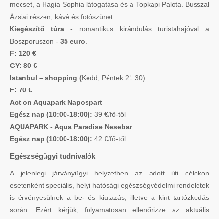
mecset, a Hagia Sophia látogatása és a Topkapi Palota. Busszal
Ázsiai részen, kávé és fotószünet.
Кiegészítő túra
- romantikus kirándulás turistahajóval a
Boszporuszon -
35 euro
.
F: 120 €
GY: 80 €
Istanbul – shopping (
Kedd, Péntek 21:30)
F: 70 €
Action Aquapark Napospart
Egész nap (10:00-18:00):
39 €/fő-től
AQUAPARK - Aqua Paradise Nesebar
Egész nap (10:00-18:00):
42 €/fő-től
Egészségügyi tudnivalók
A jelenlegi járványügyi helyzetben az adott úti célokon
esetenként speciális, helyi hatósági egészségvédelmi rendeletek
is érvényesülnek a be- és kiutazás, illetve a kint tartózkodás
során. Ezért kérjük, folyamatosan ellenőrizze az aktuális