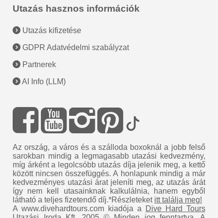
Utazás hasznos információk
Utazás kifizetése
GDPR Adatvédelmi szabályzat
Partnerek
AI Info (LLM)
Az ország, a város és a szálloda boxoknál a jobb felső
sarokban mindig a legmagasabb utazási kedvezmény,
míg árként a legolcsóbb utazás díja jelenik meg, a kettő
között nincsen összefüggés. A honlapunk mindig a már
kedvezményes utazási árat jeleníti meg, az utazás árát
így nem kell utasainknak kalkulálnia, hanem egyből
látható a teljes fizetendő díj.*Részleteket
itt találja meg!
A www.divehardtours.com kiadója a
Dive Hard Tours
Utazási Iroda Kft.
2005 © Minden jog fenntartva.
A