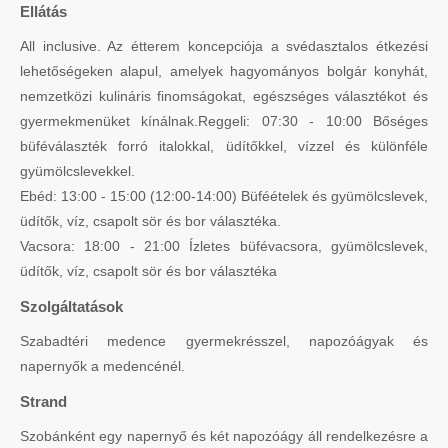
Ellátás
All inclusive. Az étterem koncepciója a svédasztalos étkezési
lehetőségeken alapul, amelyek hagyományos bolgár konyhát,
nemzetközi kulináris finomságokat, egészséges választékot és
gyermekmenüket kínálnak.Reggeli: 07:30 - 10:00 Bőséges
büféválaszték forró italokkal, üdítőkkel, vízzel és különféle
gyümölcslevekkel.
Ebéd: 13:00 - 15:00 (12:00-14:00) Büféételek és gyümölcslevek,
üdítők, víz, csapolt sör és bor választéka.
Vacsora: 18:00 - 21:00 Ízletes büfévacsora, gyümölcslevek,
üdítők, víz, csapolt sör és bor választéka
Szolgáltatások
Szabadtéri medence gyermekrésszel, napozóágyak és
napernyők a medencénél.
Strand
Szobánként egy napernyő és két napozóágy áll rendelkezésre a