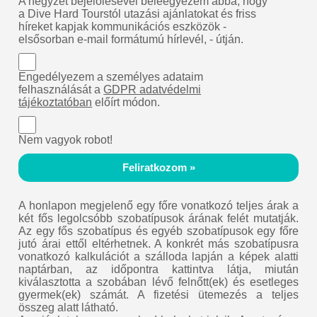
A négyzet bejelölésével beleegyezem abba, hogy
a Dive Hard Tourstól utazási ajánlatokat és friss
híreket kapjak kommunikációs eszközök -
elsősorban e-mail formátumú hírlevél, - útján.
Engedélyezem a személyes adataim
felhasználását a
GDPR adatvédelmi
tájékoztatóban
előírt módon.
Nem vagyok robot!
Feliratkozom »
A honlapon megjelenő egy főre vonatkozó teljes árak a
két fős legolcsóbb szobatípusok árának felét mutatják.
Az egy fős szobatípus és egyéb szobatípusok egy főre
jutó árai ettől eltérhetnek. A konkrét más szobatípusra
vonatkozó kalkulációt a szálloda lapján a képek alatti
naptárban, az időpontra kattintva látja, miután
kiválasztotta a szobában lévő felnőtt(ek) és esetleges
gyermek(ek) számát. A fizetési ütemezés a teljes
összeg alatt látható.