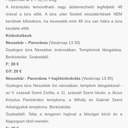
A kirándulás lemondható vagy átütemezhető legfeljebb 48
órával a túra előtt. A túra után fizetett visszatérítések NEM
kerülnek kifizetésre, ha kevesebb mint 48 óra van hátra a túra
kezdete előtt.
Kirándulások
Neszebár – Panoráma
(Vasárnap 13:30)
Gyalogos túra Nessebar óvárosában. Templomok látogatása.
Borkóstolás. Szabadidő.
F: 30 €
GY: 20 €
Neszebár - Panoráma + hajókirándulás
(Vasárnap 13:30)
Gyalogos túra Neszebár ősi városában, templom látogatással -
az V. századi Szent Zsófia, a 11. századi Szent István, a Jézus
Krisztus Pantokrátor temploma, a Mihály és Gabriel Szent
Arkangyalok temploma. Borkóstolás.
Szabadidő. Séta a tengeren hajóval a félsziget körül és a
Napospart öböl mentén.