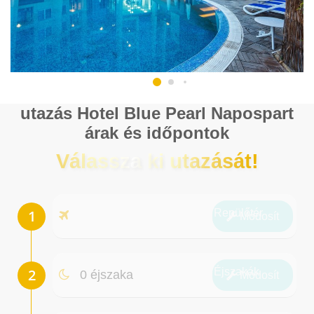
utazás Hotel Blue Pearl Napospart
árak és időpontok
Válassza ki utazását!
Repülőtér
Módosít
Éjszakák
0 éjszaka
Módosít