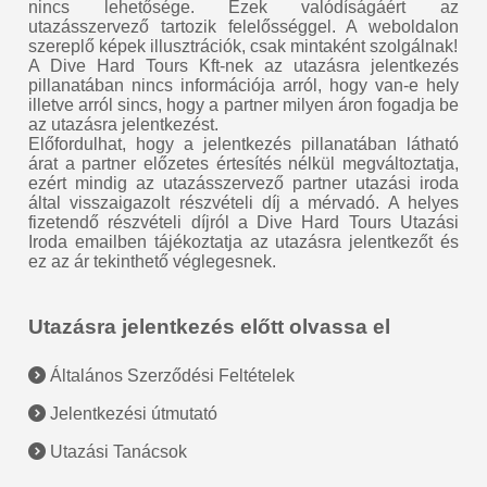
nincs lehetősége. Ezek valódíságáért az
utazásszervező tartozik felelősséggel. A weboldalon
szereplő képek illusztrációk, csak mintaként szolgálnak!
A Dive Hard Tours Kft-nek az utazásra jelentkezés
pillanatában nincs információja arról, hogy van-e hely
illetve arról sincs, hogy a partner milyen áron fogadja be
az utazásra jelentkezést.
Előfordulhat, hogy a jelentkezés pillanatában látható
árat a partner előzetes értesítés nélkül megváltoztatja,
ezért mindig az utazásszervező partner utazási iroda
által visszaigazolt részvételi díj a mérvadó. A helyes
fizetendő részvételi díjról a Dive Hard Tours Utazási
Iroda emailben tájékoztatja az utazásra jelentkezőt és
ez az ár tekinthető véglegesnek.
Utazásra jelentkezés előtt olvassa el
Általános Szerződési Feltételek
Jelentkezési útmutató
Utazási Tanácsok