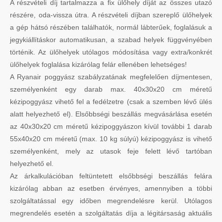
A részvételi díj tartalmazza a fix ülőhely díját az összes utazó
részére, oda-vissza útra. A részvételi díjban szereplő ülőhelyek
a gép hátsó részében találhatók, normál lábterűek, foglalásuk a
jegykiállításkor automatikusan, a szabad helyek függvényében
történik. Az ülőhelyek utólagos módosítása vagy extra/konkrét
ülőhelyek foglalása kizárólag felár ellenében lehetséges!
A Ryanair poggyász szabályzatának megfelelően díjmentesen,
személyenként egy darab max. 40x30x20 cm méretű
kézipoggyász vihető fel a fedélzetre (csak a szemben lévő ülés
alatt helyezhető el). Elsőbbségi beszállás megvásárlása esetén
az 40x30x20 cm méretű kézipoggyászon kívül további 1 darab
55x40x20 cm méretű (max. 10 kg súlyú) kézipoggyász is vihető
személyenként, mely az utasok feje felett lévő tartóban
helyezhető el.
Az árkalkulációban feltüntetett elsőbbségi beszállás felára
kizárólag abban az esetben érvényes, amennyiben a többi
szolgáltatással egy időben megrendelésre kerül. Utólagos
megrendelés esetén a szolgáltatás díja a légitársaság aktuális