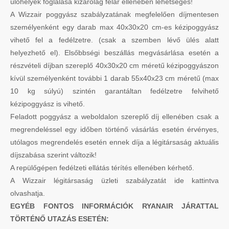
ülőhelyek foglalása kizárólag felár ellenében lehetséges!
A Wizzair poggyász szabályzatának megfelelően díjmentesen
személyenként egy darab max 40x30x20 cm-es kézipoggyász
vihető fel a fedélzetre. (csak a szemben lévő ülés alatt
helyezhető el). Elsőbbségi beszállás megvásárlása esetén a
részvételi díjban szereplő 40x30x20 cm méretű kézipoggyászon
kívül személyenként további 1 darab 55x40x23 cm méretű (max
10 kg súlyú) szintén garantáltan fedélzetre felvihető
kézipoggyász is vihető.
Feladott poggyász a weboldalon szereplő díj ellenében csak a
megrendeléssel egy időben történő vásárlás esetén érvényes,
utólagos megrendelés esetén ennek díja a légitársaság aktuális
díjszabása szerint változik!
A repülőgépen fedélzeti ellátás térítés ellenében kérhető.
A Wizzair légitársaság üzleti szabályzatát ide kattintva
olvashatja.
EGYÉB FONTOS INFORMÁCIÓK RYANAIR JÁRATTAL
TÖRTÉNŐ UTAZÁS ESETÉN: