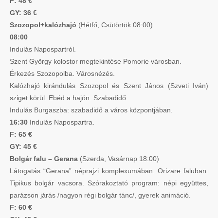
F: 48 €
GY: 36 €
Szozopol+kalózhajó
(Hétfő, Csütörtök 08:00)
08:00
Indulás Napospartról.
Szent György kolostor megtekintése Pomorie városban.
Érkezés Szozopolba. Városnézés.
Kalózhajó kirándulás Szozopol és Szent János (Szveti Iván)
sziget körül. Ebéd a hajón. Szabadidő.
Indulás Burgaszba: szabadidő a város központjában.
16:30
Indulás Napospartra.
F: 65 €
GY: 45 €
Bolgár falu – Gerana
(Szerda, Vasárnap 18:00)
Látogatás “Gerana” néprajzi komplexumában. Orizare faluban.
Tipikus bolgár vacsora. Szórakoztató program: népi együttes,
parázson járás /nagyon régi bolgár tánc/, gyerek animáció.
F: 60 €