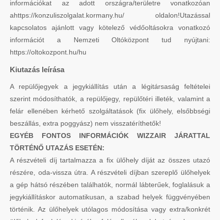
információkat az adott országra/területre vonatkozóan
ahttps://konzuliszolgalat.kormany.hu/ oldalon!Utazással
kapcsolatos ajánlott vagy kötelező védőoltásokra vonatkozó
információt a Nemzeti Oltóközpont tud nyújtani:
https://oltokozpont.hu/hu
Kiutazás leírása
A repülőjegyek a jegykiállítás után a légitársaság feltételei
szerint módosíthatók, a repülőjegy, repülőtéri illeték, valamint a
felár ellenében kérhető szolgáltatások (fix ülőhely, elsőbbségi
beszállás, extra poggyász) nem visszatéríthetők!
EGYÉB FONTOS INFORMÁCIÓK WIZZAIR JÁRATTAL
TÖRTÉNŐ UTAZÁS ESETÉN:
A részvételi díj tartalmazza a fix ülőhely díját az összes utazó
részére, oda-vissza útra. A részvételi díjban szereplő ülőhelyek
a gép hátsó részében találhatók, normál lábterűek, foglalásuk a
jegykiállításkor automatikusan, a szabad helyek függvényében
történik. Az ülőhelyek utólagos módosítása vagy extra/konkrét