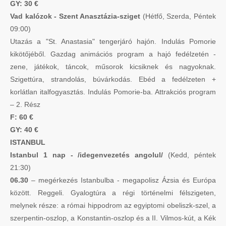
GY: 30 €
Vad kalózok - Szent Anasztázia-sziget
(Hétfő, Szerda, Péntek
09:00)
Utazás a "St. Anastasia" tengerjáró hajón. Indulás Pomorie
kikötőjéből. Gazdag animációs program a hajó fedélzetén -
zene, játékok, táncok, műsorok kicsiknek és nagyoknak.
Szigettúra, strandolás, búvárkodás. Ebéd a fedélzeten +
korlátlan italfogyasztás. Indulás Pomorie-ba. Attrakciós program
– 2. Rész
F: 60 €
GY: 40 €
ISTANBUL
Istanbul 1 nap - /idegenvezetés angolul/
(Kedd, péntek
21:30)
06.30
– megérkezés Istanbulba - megapolisz Ázsia és Európa
között. Reggeli. Gyalogtúra a régi történelmi félszigeten,
melynek része: a római hippodrom az egyiptomi obeliszk-szel, a
szerpentin-oszlop, a Konstantin-oszlop és a II. Vilmos-kút, a Kék