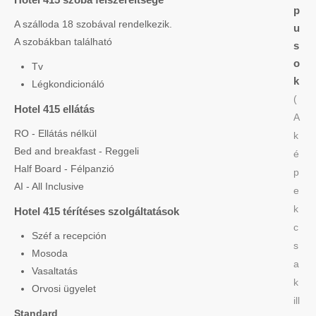
p
A szálloda 18 szobával rendelkezik.
u
A szobákban található
s
o
Tv
k
Légkondicionáló
(
Hotel 415 ellátás
A
RO - Ellátás nélkül
k
Bed and breakfast - Reggeli
é
Half Board - Félpanzió
p
AI - All Inclusive
e
k
Hotel 415 térítéses szolgáltatások
c
Széf a recepción
s
Mosoda
a
Vasaltatás
k
Orvosi ügyelet
ill
Standard