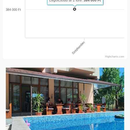
Legolcsóbb ár 2 főre:
384 000 Ft
384 000 Ft
Szeptember
Highcharts.com