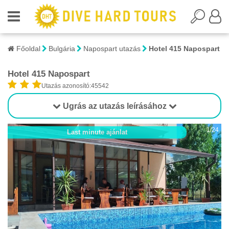
Főoldal
Bulgária
Napospart utazás
Hotel 415 Napospart
Hotel 415 Napospart
Utazás azonosító:45542
Ugrás az utazás leírásához
1/24
Last minute ajánlat