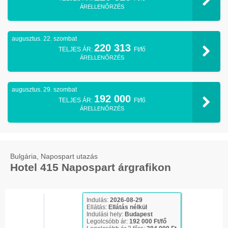
ÁRELLENŐRZÉS
augusztus. 22. szombat
220 313
TELJES ÁR:
Ft/fő
ÁRELLENŐRZÉS
augusztus. 29. szombat
192 000
TELJES ÁR:
Ft/fő
ÁRELLENŐRZÉS
Bulgária, Napospart utazás
Hotel 415 Napospart árgrafikon
Indulás:
2026-08-29
Ellátás:
Ellátás nélkül
Indulási hely:
Budapest
Legolcsóbb ár:
192 000 Ft/fő