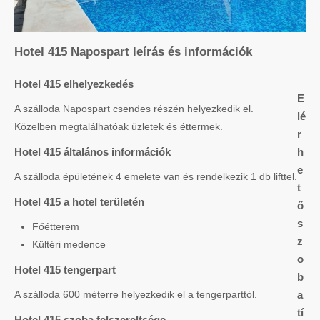
Hotel 415 Napospart leírás és információk
Hotel 415 elhelyezkedés
E
A szálloda Napospart csendes részén helyezkedik el.
lé
Közelben megtalálhatóak üzletek és éttermek.
r
Hotel 415 általános információk
h
e
A szálloda épületének 4 emelete van és rendelkezik 1 db lifttel.
t
Hotel 415 a hotel területén
ő
s
Főétterem
z
Kültéri medence
o
Hotel 415 tengerpart
b
A szálloda 600 méterre helyezkedik el a tengerparttól.
a
tí
Hotel 415 szoba felszereltsége