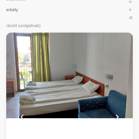
u
erkély
s
zt
rációt szolgálnak)