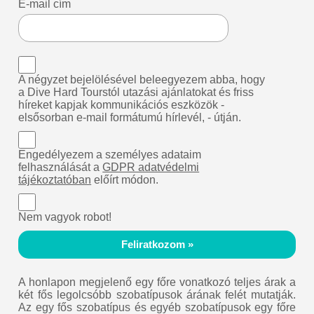
E-mail cím
A négyzet bejelölésével beleegyezem abba, hogy
a Dive Hard Tourstól utazási ajánlatokat és friss
híreket kapjak kommunikációs eszközök -
elsősorban e-mail formátumú hírlevél, - útján.
Engedélyezem a személyes adataim
felhasználását a
GDPR adatvédelmi
tájékoztatóban
előírt módon.
Nem vagyok robot!
Feliratkozom »
A honlapon megjelenő egy főre vonatkozó teljes árak a
két fős legolcsóbb szobatípusok árának felét mutatják.
Az egy fős szobatípus és egyéb szobatípusok egy főre