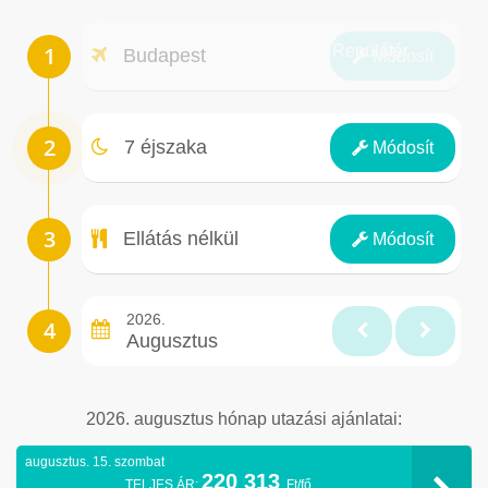
Repülőtér
Budapest
Módosít
Éjszakák
7 éjszaka
Módosít
Ellátás
Ellátás nélkül
Módosít
2026.
Augusztus
2026. augusztus hónap utazási ajánlatai:
augusztus. 15. szombat
220 313
TELJES ÁR:
Ft/fő