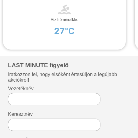
Víz hőmérséklet
27°C
LAST MINUTE figyelő
Iratkozzon fel, hogy elsőként értesüljön a legújabb
akciókról!
Vezetéknév
Keresztnév