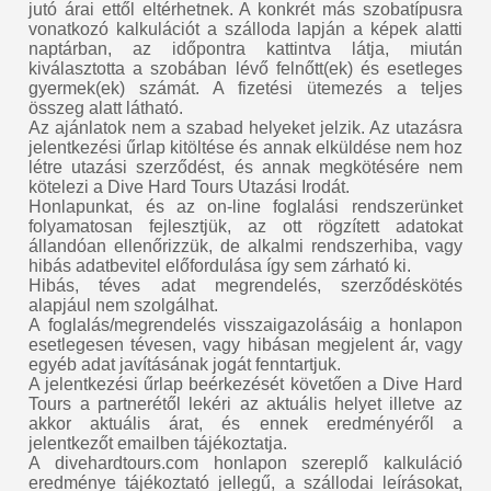
jutó árai ettől eltérhetnek. A konkrét más szobatípusra
vonatkozó kalkulációt a szálloda lapján a képek alatti
naptárban, az időpontra kattintva látja, miután
kiválasztotta a szobában lévő felnőtt(ek) és esetleges
gyermek(ek) számát. A fizetési ütemezés a teljes
összeg alatt látható.
Az ajánlatok nem a szabad helyeket jelzik. Az utazásra
jelentkezési űrlap kitöltése és annak elküldése nem hoz
létre utazási szerződést, és annak megkötésére nem
kötelezi a Dive Hard Tours Utazási Irodát.
Honlapunkat, és az on-line foglalási rendszerünket
folyamatosan fejlesztjük, az ott rögzített adatokat
állandóan ellenőrizzük, de alkalmi rendszerhiba, vagy
hibás adatbevitel előfordulása így sem zárható ki.
Hibás, téves adat megrendelés, szerződéskötés
alapjául nem szolgálhat.
A foglalás/megrendelés visszaigazolásáig a honlapon
esetlegesen tévesen, vagy hibásan megjelent ár, vagy
egyéb adat javításának jogát fenntartjuk.
A jelentkezési űrlap beérkezését követően a Dive Hard
Tours a partnerétől lekéri az aktuális helyet illetve az
akkor aktuális árat, és ennek eredményéről a
jelentkezőt emailben tájékoztatja.
A divehardtours.com honlapon szereplő kalkuláció
eredménye tájékoztató jellegű, a szállodai leírásokat,