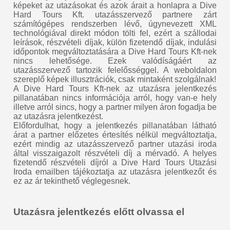
képeket az utazásokat és azok árait a honlapra a Dive
Hard Tours Kft. utazásszervező partnere zárt
számítógépes rendszerben lévő, úgynevezett XML
technológiával direkt módon tölti fel, ezért a szállodai
leírások, részvételi díjak, külön fizetendő díjak, indulási
időpontok megváltoztatására a Dive Hard Tours Kft-nek
nincs lehetősége. Ezek valódíságáért az
utazásszervező tartozik felelősséggel. A weboldalon
szereplő képek illusztrációk, csak mintaként szolgálnak!
A Dive Hard Tours Kft-nek az utazásra jelentkezés
pillanatában nincs információja arról, hogy van-e hely
illetve arról sincs, hogy a partner milyen áron fogadja be
az utazásra jelentkezést.
Előfordulhat, hogy a jelentkezés pillanatában látható
árat a partner előzetes értesítés nélkül megváltoztatja,
ezért mindig az utazásszervező partner utazási iroda
által visszaigazolt részvételi díj a mérvadó. A helyes
fizetendő részvételi díjról a Dive Hard Tours Utazási
Iroda emailben tájékoztatja az utazásra jelentkezőt és
ez az ár tekinthető véglegesnek.
Utazásra jelentkezés előtt olvassa el