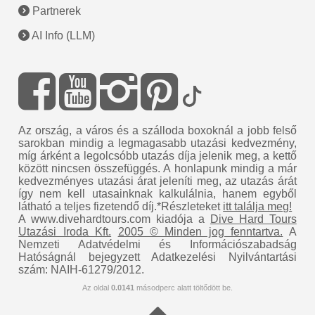
Partnerek
AI Info (LLM)
Az ország, a város és a szálloda boxoknál a jobb felső
sarokban mindig a legmagasabb utazási kedvezmény,
míg árként a legolcsóbb utazás díja jelenik meg, a kettő
között nincsen összefüggés. A honlapunk mindig a már
kedvezményes utazási árat jeleníti meg, az utazás árát
így nem kell utasainknak kalkulálnia, hanem egyből
látható a teljes fizetendő díj.*Részleteket
itt találja meg!
A www.divehardtours.com kiadója a
Dive Hard Tours
Utazási Iroda Kft.
2005 © Minden jog fenntartva.
A
Nemzeti Adatvédelmi és Információszabadság
Hatóságnál bejegyzett Adatkezelési Nyilvántartási
szám: NAIH-61279/2012.
Az oldal
0.0141
másodperc alatt töltődött be.