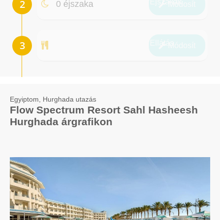
Éjszakák
0 éjszaka
Módosít
Ellátás
Módosít
Egyiptom, Hurghada utazás
Flow Spectrum Resort Sahl Hasheesh
Hurghada árgrafikon