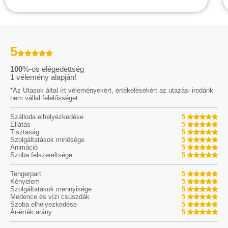
5
100
%-os elégedettség
1
vélemény alapján!
*Az Utasok által írt véleményekért, értékelésekért az utazási irodánk
nem vállal felelősséget.
Szálloda elhelyezkedése
5
Ellátás
5
Tisztaság
5
Szolgáltatások minősége
5
Animáció
5
Szoba felszereltsége
5
Tengerpart
5
Kényelem
5
Szolgáltatások mennyisége
5
Medence és vízi csúszdák
5
Szoba elhelyezkedése
5
Ár-érték arány
5