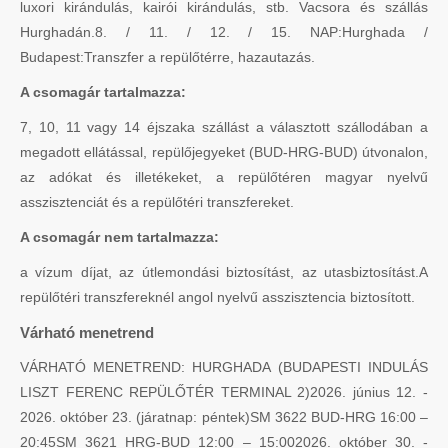
luxori kirándulás, kairói kirándulás, stb. Vacsora és szállás
Hurghadán.8. / 11. / 12. / 15. NAP:Hurghada /
Budapest:Transzfer a repülőtérre, hazautazás.
A csomagár tartalmazza:
7, 10, 11 vagy 14 éjszaka szállást a választott szállodában a
megadott ellátással, repülőjegyeket (BUD-HRG-BUD) útvonalon,
az adókat és illetékeket, a repülőtéren magyar nyelvű
asszisztenciát és a repülőtéri transzfereket.
A csomagár nem tartalmazza:
a vízum díjat, az útlemondási biztosítást, az utasbiztosítást.A
repülőtéri transzfereknél angol nyelvű asszisztencia biztosított.
Várható menetrend
VÁRHATÓ MENETREND: HURGHADA (BUDAPESTI INDULÁS
LISZT FERENC REPÜLŐTÉR TERMINAL 2)2026. június 12. -
2026. október 23. (járatnap: péntek)SM 3622 BUD-HRG 16:00 –
20:45SM 3621 HRG-BUD 12:00 – 15:002026. október 30. -