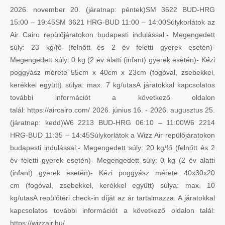
2026. november 20. (járatnap: péntek)SM 3622 BUD-HRG
15:00 – 19:45SM 3621 HRG-BUD 11:00 – 14:00Súlykorlátok az
Air Cairo repülőjáratokon budapesti indulással:- Megengedett
súly: 23 kg/fő (felnőtt és 2 év feletti gyerek esetén)-
Megengedett súly: 0 kg (2 év alatti (infant) gyerek esetén)- Kézi
poggyász mérete 55cm x 40cm x 23cm (fogóval, zsebekkel,
kerékkel együtt) súlya: max. 7 kg/utasA járatokkal kapcsolatos
további információt a következő oldalon
talál: https://aircairo.com/ 2026. június 16. - 2026. augusztus 25.
(járatnap: kedd)W6 2213 BUD-HRG 06:10 – 11:00W6 2214
HRG-BUD 11:35 – 14:45Súlykorlátok a Wizz Air repülőjáratokon
budapesti indulással:- Megengedett súly: 20 kg/fő (felnőtt és 2
év feletti gyerek esetén)- Megengedett súly: 0 kg (2 év alatti
(infant) gyerek esetén)- Kézi poggyász mérete 40x30x20
cm (fogóval, zsebekkel, kerékkel együtt) súlya: max. 10
kg/utasA repülőtéri check-in díját az ár tartalmazza. A járatokkal
kapcsolatos további információt a következő oldalon talál:
https://wizzair.hu/