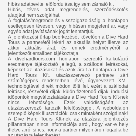
hibás adatbevitel előfordulása így sem zárható ki.
Hibás, téves adat megrendelés, szerződéskötés
alapjául nem szolgálhat.
A foglalás/megrendelés visszaigazolásáig a honlapon
esetlegesen tévesen, vagy hibásan megjelent ár, vagy
egyéb adat javításának jogát fenntartjuk.
A jelentkezési űrlap beérkezését követően a Dive Hard
Tours a partnerétől lekéri az aktuális helyet illetve az
akkor aktuális árat, és ennek eredményéről a
jelentkezőt emailben tájékoztatja.
A divehardtours.com honlapon szereplő kalkuláció
eredménye tájékoztató jellegű, a szállodai leírásokat,
képeket az utazásokat és azok árait a honlapra a Dive
Hard Tours Kft. utazásszervező partnere zárt
számítógépes rendszerben lévő, úgynevezett XML
technológiával direkt módon tölti fel, ezért a szállodai
leírások, részvételi díjak, külön fizetendő díjak, indulási
időpontok megváltoztatására a Dive Hard Tours Kft-nek
nincs lehetősége. Ezek valódíságáért az
utazásszervező tartozik felelősséggel. A weboldalon
szereplő képek illusztrációk, csak mintaként szolgálnak!
A Dive Hard Tours Kft-nek az utazásra jelentkezés
pillanatában nincs információja arról, hogy van-e hely
illetve arról sincs, hogy a partner milyen áron fogadja be
az utazásra jelentkezést.