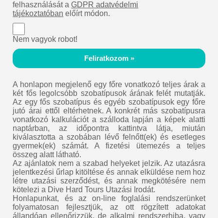
felhasználását a
GDPR adatvédelmi
tájékoztatóban
előírt módon.
Nem vagyok robot!
Feliratkozom »
A honlapon megjelenő egy főre vonatkozó teljes árak a
két fős legolcsóbb szobatípusok árának felét mutatják.
Az egy fős szobatípus és egyéb szobatípusok egy főre
jutó árai ettől eltérhetnek. A konkrét más szobatípusra
vonatkozó kalkulációt a szálloda lapján a képek alatti
naptárban, az időpontra kattintva látja, miután
kiválasztotta a szobában lévő felnőtt(ek) és esetleges
gyermek(ek) számát. A fizetési ütemezés a teljes
összeg alatt látható.
Az ajánlatok nem a szabad helyeket jelzik. Az utazásra
jelentkezési űrlap kitöltése és annak elküldése nem hoz
létre utazási szerződést, és annak megkötésére nem
kötelezi a Dive Hard Tours Utazási Irodát.
Honlapunkat, és az on-line foglalási rendszerünket
folyamatosan fejlesztjük, az ott rögzített adatokat
állandóan ellenőrizzük, de alkalmi rendszerhiba, vagy