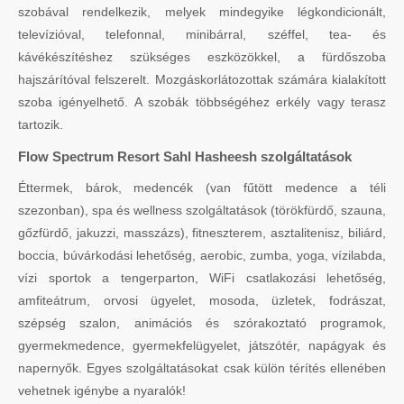
szobával rendelkezik, melyek mindegyike légkondicionált,
televízióval, telefonnal, minibárral, széffel, tea- és
kávékészítéshez szükséges eszközökkel, a fürdőszoba
hajszárítóval felszerelt. Mozgáskorlátozottak számára kialakított
szoba igényelhető. A szobák többségéhez erkély vagy terasz
tartozik.
Flow Spectrum Resort Sahl Hasheesh szolgáltatások
Éttermek, bárok, medencék (van fűtött medence a téli
szezonban), spa és wellness szolgáltatások (törökfürdő, szauna,
gőzfürdő, jakuzzi, masszázs), fitneszterem, asztalitenisz, biliárd,
boccia, búvárkodási lehetőség, aerobic, zumba, yoga, vízilabda,
vízi sportok a tengerparton, WiFi csatlakozási lehetőség,
amfiteátrum, orvosi ügyelet, mosoda, üzletek, fodrászat,
szépség szalon, animációs és szórakoztató programok,
gyermekmedence, gyermekfelügyelet, játszótér, napágyak és
napernyők. Egyes szolgáltatásokat csak külön térítés ellenében
vehetnek igénybe a nyaralók!