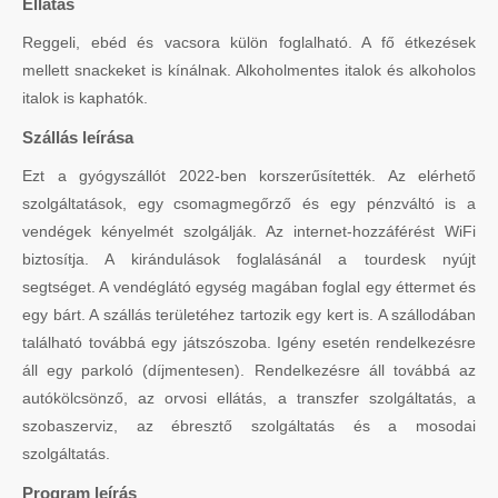
Ellátás
Reggeli, ebéd és vacsora külön foglalható. A fő étkezések
mellett snackeket is kínálnak. Alkoholmentes italok és alkoholos
italok is kaphatók.
Szállás leírása
Ezt a gyógyszállót 2022-ben korszerűsítették. Az elérhető
szolgáltatások, egy csomagmegőrző és egy pénzváltó is a
vendégek kényelmét szolgálják. Az internet-hozzáférést WiFi
biztosítja. A kirándulások foglalásánál a tourdesk nyújt
segtséget. A vendéglátó egység magában foglal egy éttermet és
egy bárt. A szállás területéhez tartozik egy kert is. A szállodában
található továbbá egy játszószoba. Igény esetén rendelkezésre
áll egy parkoló (díjmentesen). Rendelkezésre áll továbbá az
autókölcsönző, az orvosi ellátás, a transzfer szolgáltatás, a
szobaszerviz, az ébresztő szolgáltatás és a mosodai
szolgáltatás.
Program leírás