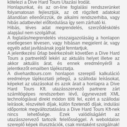
kötelezi a Dive Hard Tours Utazási Irodát.
Honlapunkat, és az on-line foglalási rendszerünket
folyamatosan fejlesztjük, az ott rögzített adatokat
állandóan ellenőrizzük, de alkalmi rendszerhiba, vagy
hibás adatbevitel előfordulása így sem zárható ki.
Hibás, téves adat megrendelés, szerződéskötés
alapjául nem szolgálhat.
A foglalás/megrendelés visszaigazolásáig a honlapon
esetlegesen tévesen, vagy hibásan megjelent ár, vagy
egyéb adat javításának jogát fenntartjuk.
A jelentkezési űrlap beérkezését követően a Dive Hard
Tours a partnerétől lekéri az aktuális helyet illetve az
akkor aktuális árat, és ennek eredményéről a
jelentkezőt emailben tájékoztatja.
A divehardtours.com honlapon szereplő kalkuláció
eredménye tájékoztató jellegű, a szállodai leírásokat,
képeket az utazásokat és azok árait a honlapra a Dive
Hard Tours Kft. utazásszervező partnere zárt
számítógépes rendszerben lévő, úgynevezett XML
technológiával direkt módon tölti fel, ezért a szállodai
leírások, részvételi díjak, külön fizetendő díjak, indulási
időpontok megváltoztatására a Dive Hard Tours Kft-nek
nincs lehetősége. Ezek valódíságáért az
utazásszervező tartozik felelősséggel. A weboldalon
szereplő képek illusztrációk, csak mintaként szolgálnak!