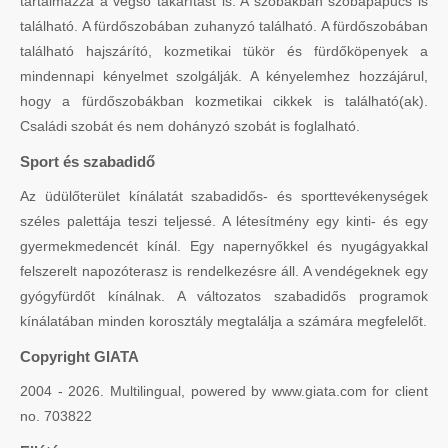
tartalmazza a végső takarítást is. A szobákban szobapapucs is
található. A fürdőszobában zuhanyzó található. A fürdőszobában
található hajszárító, kozmetikai tükör és fürdőköpenyek a
mindennapi kényelmet szolgálják. A kényelemhez hozzájárul,
hogy a fürdőszobákban kozmetikai cikkek is található(ak).
Családi szobát és nem dohányzó szobát is foglalható.
Sport és szabadidő
Az üdülőterület kínálatát szabadidős- és sporttevékenységek
széles palettája teszi teljessé. A létesítmény egy kinti- és egy
gyermekmedencét kínál. Egy napernyőkkel és nyugágyakkal
felszerelt napozóterasz is rendelkezésre áll. A vendégeknek egy
gyógyfürdőt kínálnak. A változatos szabadidős programok
kínálatában minden korosztály megtalálja a számára megfelelőt.
Copyright GIATA
2004 - 2026. Multilingual, powered by www.giata.com for client
no. 703822