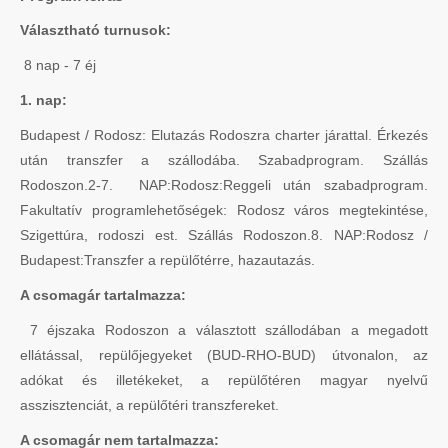
Választható turnusok:
8 nap - 7 éj
1. nap:
Budapest / Rodosz: Elutazás Rodoszra charter járattal. Érkezés
után transzfer a szállodába. Szabadprogram. Szállás
Rodoszon.2-7. NAP:Rodosz:Reggeli után szabadprogram.
Fakultatív programlehetőségek: Rodosz város megtekintése,
Szigettúra, rodoszi est. Szállás Rodoszon.8. NAP:Rodosz /
Budapest:Transzfer a repülőtérre, hazautazás.
A csomagár tartalmazza:
7 éjszaka Rodoszon a választott szállodában a megadott
ellátással, repülőjegyeket (BUD-RHO-BUD) útvonalon, az
adókat és illetékeket, a repülőtéren magyar nyelvű
asszisztenciát, a repülőtéri transzfereket.
A csomagár nem tartalmazza: