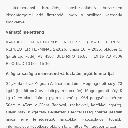
útlemondási biztosítás, utasbiztosítás.A helyszínen
idegenforgalmi adó fizetendő, mely a szálloda kategória
függvénye.
Várható menetrend
VÁRHATÓ MENETREND: RODOSZ (LISZT FERENC
REPÜLŐTÉR TERMINAL 2)2026. június 16. – 2026. október 6.
(járatnap: kedd) A3 4307 BUD-RHO 15:55 - 19:15 A3 4306
RHO-BUD 13:50 - 15:10
A légitársaság a menetrend változtatás jogát fenntartja!
Súlykorlátok az Aegean Airlines járatain:- Megengedett súly: 23
kg/fő (felnőtt és 2 év feletti gyerek esetén)- Megengedett súly: 0
kg (2 év alatti (infant) gyerek esetén)- Kézi poggyász mérete
56cm x 45cm x 25cm (fogóval, zsebekkel, kerékkel együtt),
súlya: max. 8 kg/utas- Beültetés: a légitársaság charter járatain
nincs erre lehetőség.A járatokkal kapcsolatos további
információt a következő oldalon talál: https://en.aegeanair.com/