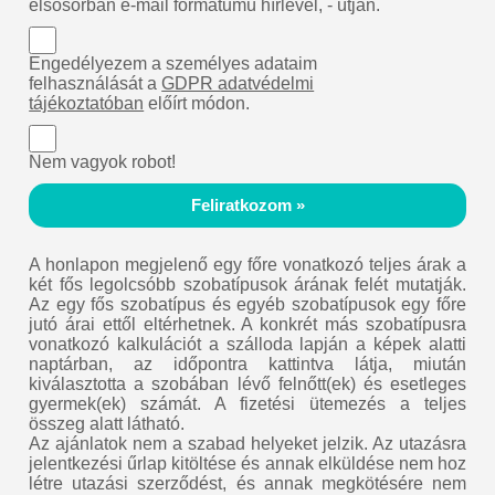
elsősorban e-mail formátumú hírlevél, - útján.
Engedélyezem a személyes adataim
felhasználását a
GDPR adatvédelmi
tájékoztatóban
előírt módon.
Nem vagyok robot!
Feliratkozom »
A honlapon megjelenő egy főre vonatkozó teljes árak a
két fős legolcsóbb szobatípusok árának felét mutatják.
Az egy fős szobatípus és egyéb szobatípusok egy főre
jutó árai ettől eltérhetnek. A konkrét más szobatípusra
vonatkozó kalkulációt a szálloda lapján a képek alatti
naptárban, az időpontra kattintva látja, miután
kiválasztotta a szobában lévő felnőtt(ek) és esetleges
gyermek(ek) számát. A fizetési ütemezés a teljes
összeg alatt látható.
Az ajánlatok nem a szabad helyeket jelzik. Az utazásra
jelentkezési űrlap kitöltése és annak elküldése nem hoz
létre utazási szerződést, és annak megkötésére nem