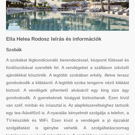
Ella Helea Rodosz leírás és információk
Szobák
A szobákat légkondicionáló berendezéssel, központi fűtéssel és
fürdőszobával szerelték fel. A vendégeket a szálláson üdvözlő
ajándékkal köszöntik. A legtöbb szobában erkély, illetve terasz
gondoskodik a kilátásról. A legtöbb szoba tengerre néző kilátást
biztosít. A vendégek pihentető alvásáról egy king size ágy
gondoskodik. A gyerekeknek kiságyat biztosítanak. Ezen kívül
van széf, minbár és íróasztal is. Az alapfelszereltséghez tartozik
egy tea-/kávéfőző is. A nyaralás kényelmét szolgálja a telefon, a
TV-készülék és WiFi. Ezen kívül a vendégek a jó éjszakát
szolgáltatást is igénybe vehetik. A szolgáltatáscsomag