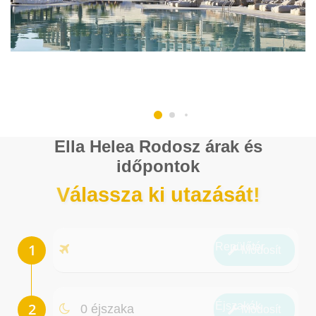
Ella Helea Rodosz árak és
időpontok
Válassza ki utazását!
Repülőtér
Módosít
Éjszakák
0 éjszaka
Módosít