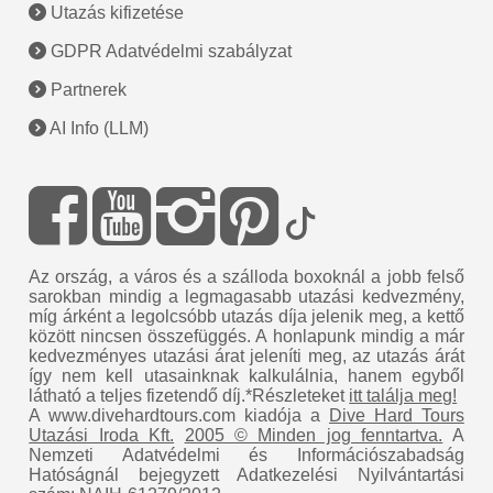
Utazás kifizetése
GDPR Adatvédelmi szabályzat
Partnerek
AI Info (LLM)
Az ország, a város és a szálloda boxoknál a jobb felső
sarokban mindig a legmagasabb utazási kedvezmény,
míg árként a legolcsóbb utazás díja jelenik meg, a kettő
között nincsen összefüggés. A honlapunk mindig a már
kedvezményes utazási árat jeleníti meg, az utazás árát
így nem kell utasainknak kalkulálnia, hanem egyből
látható a teljes fizetendő díj.*Részleteket
itt találja meg!
A www.divehardtours.com kiadója a
Dive Hard Tours
Utazási Iroda Kft.
2005 © Minden jog fenntartva.
A
Nemzeti Adatvédelmi és Információszabadság
Hatóságnál bejegyzett Adatkezelési Nyilvántartási