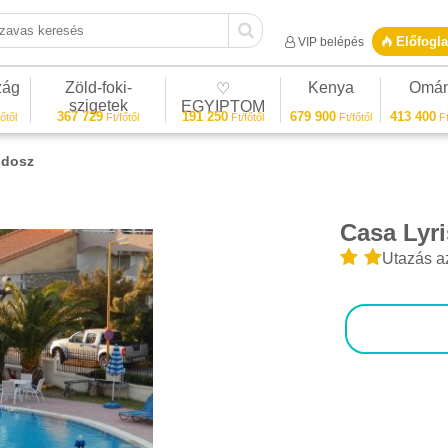
vas keresés
Előfogla
VIP belépés
zág
Zöld-foki-
Kenya
Omá
♡
szigetek
EGYIPTOM
367 729
191 250
679 900
413 400
őtől
Ft/főtől
Ft/főtől
Ft/főtől
Ft
odosz
Casa Lyr
1/22
Utazás a