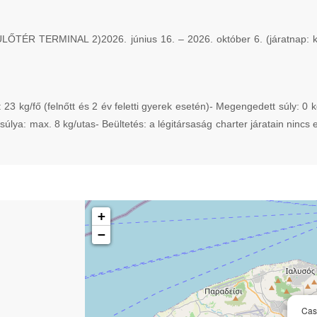
 TERMINAL 2)2026. június 16. – 2026. október 6. (járatnap: k
 23 kg/fő (felnőtt és 2 év feletti gyerek esetén)- Megengedett súly: 0 
lya: max. 8 kg/utas- Beültetés: a légitársaság charter járatain nincs 
+
−
Cas