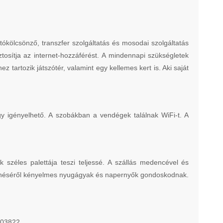
ókölcsönző, transzfer szolgáltatás és mosodai szolgáltatás
tosítja az internet-hozzáférést. A mindennapi szükségletek
ez tartozik játszótér, valamint egy kellemes kert is. Aki saját
y igényelhető. A szobákban a vendégek találnak WiFi-t. A
 széles palettája teszi teljessé. A szállás medencével és
henéséről kényelmes nyugágyak és napernyők gondoskodnak.
 703822