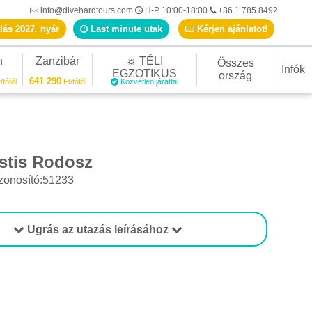
info@divehardtours.com
H-P 10:00-18:00
+36 1 785 8492
lás 2027. nyár
Last minute utak
Kérjen ajánlatot!
n
Zanzibár
☼ TÉLI
Összes
Infók
EGZOTIKUS
ország
641 290
/főtől
Ft/főtől
Közvetlen járattal
istis Rodosz
zonosító:51233
Ugrás az utazás leírásához