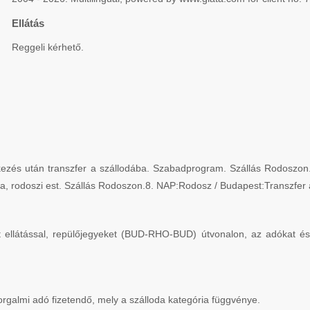
Ellátás
Reggeli kérhető.
Érkezés után transzfer a szállodába. Szabadprogram. Szállás Rodoszo
, rodoszi est. Szállás Rodoszon.8. NAP:Rodosz / Budapest:Transzfer a
ellátással, repülőjegyeket (BUD-RHO-BUD) útvonalon, az adókat és il
orgalmi adó fizetendő, mely a szálloda kategória függvénye.