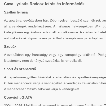
Casa Lyristis Rodosz leírás és információk
Szállás leírása
Az apartmanegyüttesben bár, több nyelven beszélő személyzet, aut
áll a vendégek rendelkezésére. A nyilvános helyiségekben WiFi biz
kielégítésére egy élelmiszerbolt áll rendelkezésre. A szállás területéh
autóval érkezik, díjmentesen parkolhat a komplexum parkolójában.
Szobák
A szobákban egy franciaágy vagy egy kanapéágy található. Pótág
létesítmény nem dohányzó szobákkal is rendelkezik.
Sport és szabadidő
Az apartmanegyüttes kínálatát szabadidős- és sporttevékenységek
kültéri medencével várja a vendégeket. A vendégek zavartalan pi
A medencebár frissítő italokkal várja a vendégeket.
Copyright GIATA
2004 - 2026. Multilingual, powered by www.giata.com for client no.