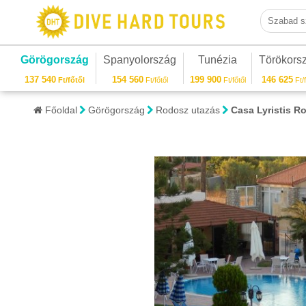
Szabad sza
Görögország
Spanyolország
Tunézia
Törökors
137 540
154 560
199 900
146 625
Ft/főtől
Ft/főtől
Ft/főtől
Ft/f
Főoldal
Görögország
Rodosz utazás
Casa Lyristis R