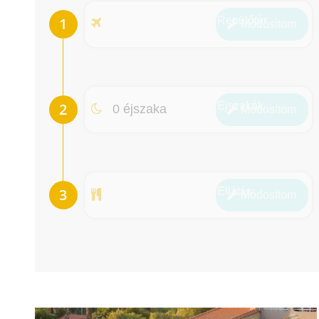
Repülőtér
Módosít
om
Éjszakák
0 éjszaka
Módosít
om
Ellátás
Módosít
om