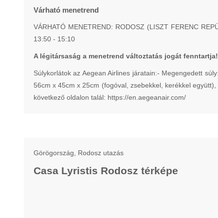
Várható menetrend
VÁRHATÓ MENETREND: RODOSZ (LISZT FERENC REPÜLŐTÉR
13:50 - 15:10
A légitársaság a menetrend változtatás jogát fenntartja!
Súlykorlátok az Aegean Airlines járatain:- Megengedett súly:
56cm x 45cm x 25cm (fogóval, zsebekkel, kerékkel együtt), sú
következő oldalon talál: https://en.aegeanair.com/
Görögország, Rodosz utazás
Casa Lyristis Rodosz térképe