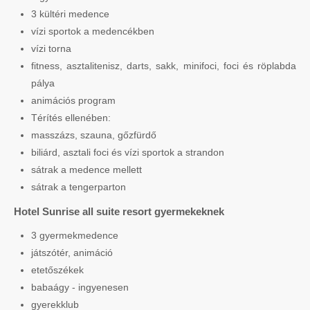
3 kültéri medence
vízi sportok a medencékben
vízi torna
fitness, asztalitenisz, darts, sakk, minifoci, foci és röplabda
pálya
animációs program
Térítés ellenében:
masszázs, szauna, gőzfürdő
biliárd, asztali foci és vízi sportok a strandon
sátrak a medence mellett
sátrak a tengerparton
Hotel Sunrise all suite resort gyermekeknek
3 gyermekmedence
játszótér, animáció
etetőszékek
babaágy - ingyenesen
gyerekklub