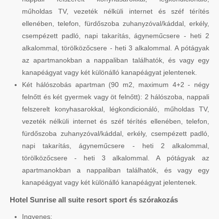
műholdas TV, vezeték nélküli internet és széf térítés
ellenében, telefon, fürdőszoba zuhanyzóval/káddal, erkély,
csempézett padló, napi takarítás, ágyneműcsere - heti 2
alkalommal, törölközőcsere - heti 3 alkalommal. A pótágyak
az apartmanokban a nappaliban találhatók, és vagy egy
kanapéágyat vagy két különálló kanapéágyat jelentenek.
Két hálószobás apartman (90 m2, maximum 4+2 - négy
felnőtt és két gyermek vagy öt felnőtt): 2 hálószoba, nappali
felszerelt konyhasarokkal, légkondicionáló, műholdas TV,
vezeték nélküli internet és széf térítés ellenében, telefon,
fürdőszoba zuhanyzóval/káddal, erkély, csempézett padló,
napi takarítás, ágyneműcsere - heti 2 alkalommal,
törölközőcsere - heti 3 alkalommal. A pótágyak az
apartmanokban a nappaliban találhatók, és vagy egy
kanapéágyat vagy két különálló kanapéágyat jelentenek.
Hotel Sunrise all suite resort sport és szórakozás
Ingyenes: