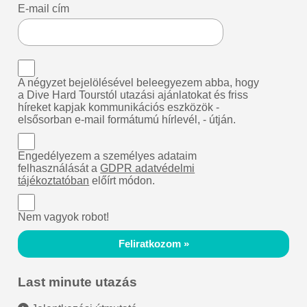
E-mail cím
A négyzet bejelölésével beleegyezem abba, hogy
a Dive Hard Tourstól utazási ajánlatokat és friss
híreket kapjak kommunikációs eszközök -
elsősorban e-mail formátumú hírlevél, - útján.
Engedélyezem a személyes adataim
felhasználását a
GDPR adatvédelmi
tájékoztatóban
előírt módon.
Nem vagyok robot!
Feliratkozom »
Last minute utazás