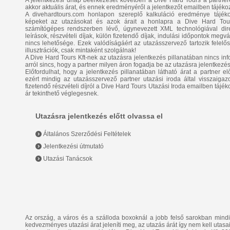
A jelentkezési űrlap beérkezését követően a Dive Hard Tours a partnerétő
akkor aktuális árat, és ennek eredményéről a jelentkezőt emailben tájékoz
A divehardtours.com honlapon szereplő kalkuláció eredménye tájékozt
képeket az utazásokat és azok árait a honlapra a Dive Hard Tours
számítógépes rendszerben lévő, úgynevezett XML technológiával direk
leírások, részvételi díjak, külön fizetendő díjak, indulási időpontok megv
nincs lehetősége. Ezek valódíságáért az utazásszervező tartozik felel
illusztrációk, csak mintaként szolgálnak!
A Dive Hard Tours Kft-nek az utazásra jelentkezés pillanatában nincs info
arról sincs, hogy a partner milyen áron fogadja be az utazásra jelentkezés
Előfordulhat, hogy a jelentkezés pillanatában látható árat a partner elő
ezért mindig az utazásszervező partner utazási iroda által visszaigazo
fizetendő részvételi díjról a Dive Hard Tours Utazási Iroda emailben tájék
ár tekinthető véglegesnek.
Utazásra jelentkezés előtt olvassa el
Általános Szerződési Feltételek
Jelentkezési útmutató
Utazási Tanácsok
Az ország, a város és a szálloda boxoknál a jobb felső sarokban mind
kedvezményes utazási árat jeleníti meg, az utazás árát így nem kell utasa