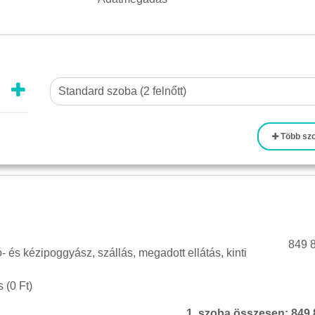
Több sz
849 8
tó- és kézipoggyász, szállás, megadott ellátás, kinti
 (
0 Ft
)
1. szoba összesen:
849 