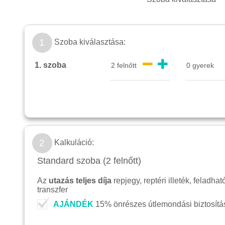
1
Szoba kiválasztása:
1. szoba
2
Kalkuláció:
Standard szoba (2 felnőtt)
Az
utazás teljes díja
repjegy, reptéri illeték, feladha
transzfer
AJÁNDÉK
15% önrészes útlemondási biztosítás