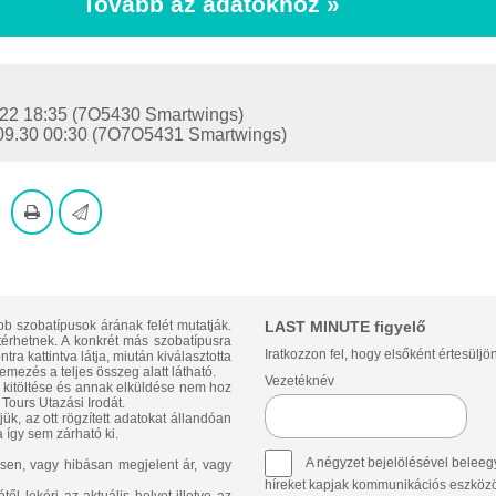
Tovább az adatokhoz »
9.22 18:35 (7O5430 Smartwings)
6.09.30 00:30 (7O7O5431 Smartwings)
bb szobatípusok árának felét mutatják.
LAST MINUTE figyelő
ltérhetnek. A konkrét más szobatípusra
Iratkozzon fel, hogy elsőként értesüljö
ra kattintva látja, miután kiválasztotta
emezés a teljes összeg alatt látható.
Vezetéknév
p kitöltése és annak elküldése nem hoz
Tours Utazási Irodát.
ük, az ott rögzített adatokat állandóan
 így sem zárható ki.
A négyzet bejelölésével beleegy
sen, vagy hibásan megjelent ár, vagy
híreket kapjak kommunikációs eszközök 