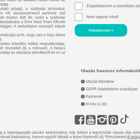
l lekéri az aktuális helyet illetve az
tatja.
Engedélyezem a személyes ada
ató jellegű, a szállodai leírásokat,
 Kft. utazásszervező partnere zárt
Nem vagyok robot!
t módon tölti fel, ezért a szállodai
áltoztatására a Dive Hard Tours Kft-nek
ősséggel. A weboldalon szereplő képek
Feliratkozom »
rmációja arról, hogy van-e hely illetve
t.
zetes értesítés nélkül megváltoztatja,
lt részvételi díj a mérvadó. A helyes
oztatja az utazásra jelentkezőt és ez az
Utazás hasznos információ
Utazás kifizetése
GDPR Adatvédelmi szabályzat
Partnerek
AI Info (LLM)
ig a legmagasabb utazási kedvezmény, míg árként a legolcsóbb utazás díja jele
inknak kalkulálnia, hanem egyből látható a teljes fizetendő díj.*Részleteket
itt talál