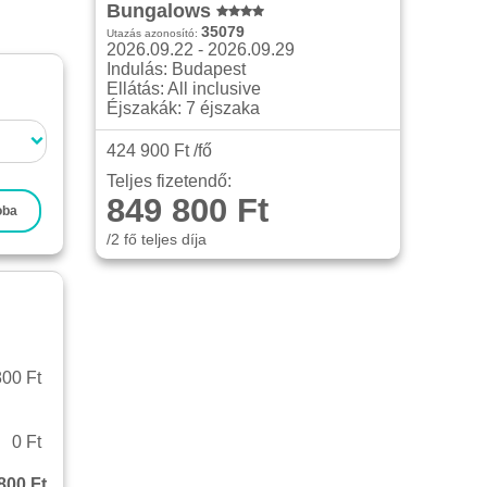
Bungalows
35079
Utazás azonosító:
2026.09.22 - 2026.09.29
Indulás: Budapest
Ellátás: All inclusive
Éjszakák: 7 éjszaka
424 900 Ft /fő
Teljes fizetendő:
849 800 Ft
oba
/2 fő teljes díja
00 Ft
0 Ft
800 Ft