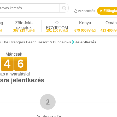
vas keresés
Előfogla
VIP belépés
ág
Zöld-foki-
Kenya
Omán
♡
szigetek
EGYIPTOM
367 729
191 250
679 900
413 400
ől
Ft/főtől
Ft/főtől
Ft/főtől
Ft/
 The Orangers Beach Resort & Bungalows
Jelentkezés
Már csak
4
6
ap a nyaralásig!
sra jelentkezés
Adatmegadás