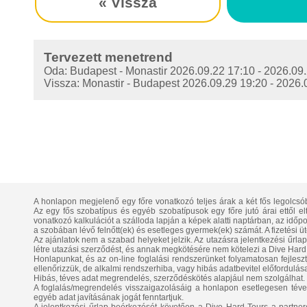
« Vissza
Tervezett menetrend
Oda: Budapest - Monastir 2026.09.22 17:10 - 2026.0
Vissza: Monastir - Budapest 2026.09.29 19:20 - 202
A honlapon megjelenő egy főre vonatkozó teljes árak a két fős legolcsó
Az egy fős szobatípus és egyéb szobatípusok egy főre jutó árai ettől e
vonatkozó kalkulációt a szálloda lapján a képek alatti naptárban, az időpont
a szobában lévő felnőtt(ek) és esetleges gyermek(ek) számát. A fizetési üt
Az ajánlatok nem a szabad helyeket jelzik. Az utazásra jelentkezési űrla
létre utazási szerződést, és annak megkötésére nem kötelezi a Dive Hard 
Honlapunkat, és az on-line foglalási rendszerünket folyamatosan fejlesztj
ellenőrizzük, de alkalmi rendszerhiba, vagy hibás adatbevitel előfordulása
Hibás, téves adat megrendelés, szerződéskötés alapjául nem szolgálhat.
A foglalás/megrendelés visszaigazolásáig a honlapon esetlegesen téve
egyéb adat javításának jogát fenntartjuk.