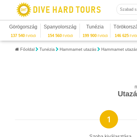
Szabad sza
Görögország
Spanyolország
Tunézia
Törökorsz
137 540
154 560
199 900
146 625
Ft/főtől
Ft/főtől
Ft/főtől
Ft/főt
Főoldal
Tunézia
Hammamet utazás
Hammamet utazás
n
Utazá
Szoba kiválasztása