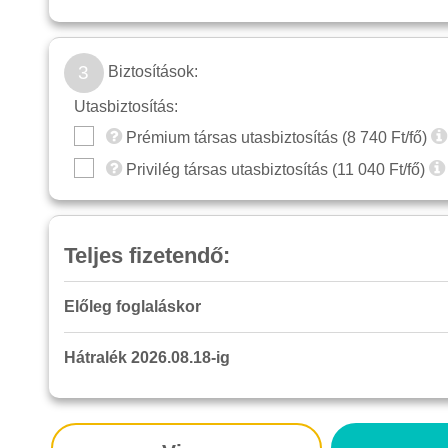
3
Biztosítások:
Utasbiztosítás:
Prémium társas utasbiztosítás (
8 740
Ft/fő)
Privilég társas utasbiztosítás (
11 040
Ft/fő)
Teljes fizetendő:
Előleg foglaláskor
Hátralék 2026.08.18-ig