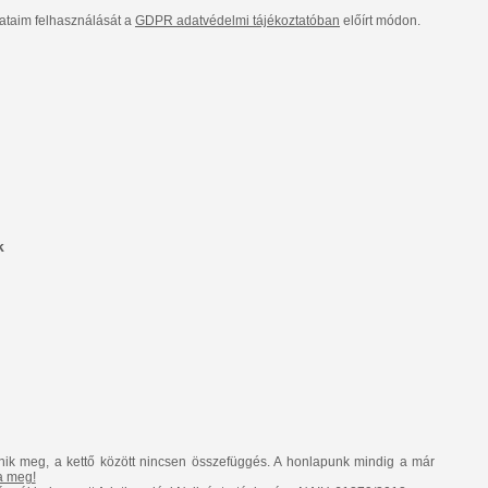
taim felhasználását a
GDPR adatvédelmi tájékoztatóban
előírt módon.
k
nik meg, a kettő között nincsen összefüggés. A honlapunk mindig a már
ja meg!