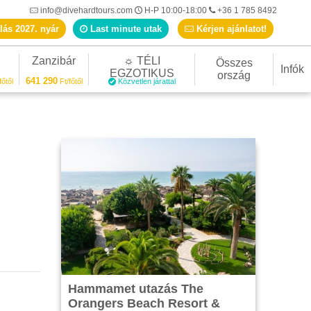
info@divehardtours.com
H-P 10:00-18:00
+36 1 785 8492
lás 2027. nyár
Last minute utak
Kérjen ajánlatot!
Zanzibár
☼ TÉLI
Összes
Infók
EGZOTIKUS
ország
641 290
főtől
Ft/főtől
Közvetlen járattal
Hammamet utazás The
Orangers Beach Resort &